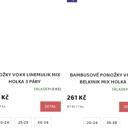
ŽKY VOXX LINEMULIK MIX
BAMBUSOVÉ PONOŽKY V
HOLKA 3 PÁRY
BELKINIK MIX HOLKA
SKLADEM
(1 KS)
SKLADE
 Kč
261 Kč
1 ks
DETAIL
Měrná
87 Kč / 1 ks
DE
cena:
20-24
25-29
30-34
20-24
35-38