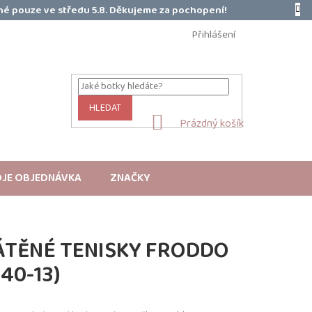
é pouze ve středu 5.8. Děkujeme za pochopení!
Přihlášení
HLEDAT
NÁKUPNÍ
Prázdný košík
KOŠÍK
JE OBJEDNÁVKA
ZNAČKY
ÁTĚNÉ TENISKY FRODDO
40-13)