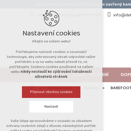
Přejít
V průběhu dovolené 31.7.-9.8. bude zavřený k
na
obsah
+420 723 053 937 po-pá 9:00-17:00
info@det
Nastavení cookies
Vítejte na našem webu!
Potřebujeme nastavit cookies a související
technologie, aby zobrazovaný obsah odpovídal vašim
potřebám a vy na webu nalezli přesně to, co
potřebujete. Soubory cookies používané na našem
webu
nikdy neslouží ke zjišťování totožnosti
DĚTSKÁ OBUV
DĚTSKÉ OBLEČENÍ
DOP
uživatelů stránek
.
Domů
Dětská obuv
Tenisky
BAREFOOT 
Přijmout všechny cookies
Nastavit
Vaše údaje zpracováváme v souladu se zásadami
Technická cookies
ochrany osobních údajů z důvodu následujících potřeb:
zpětná vazba od návštěvníků formou analytických