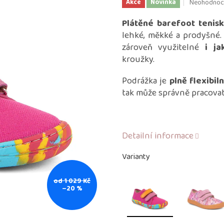
Průměrné
Neohodnoc
Akce
Novinka
hodnocení
produktu
Plátěné barefoot tenis
je
lehké, měkké a prodyšné.
0,0
zároveň využitelné
i ja
z
kroužky.
5
hvězdiček.
Podrážka je
plně flexibiln
tak může správně pracova
Detailní informace
Varianty
od 1 029 Kč
–20 %