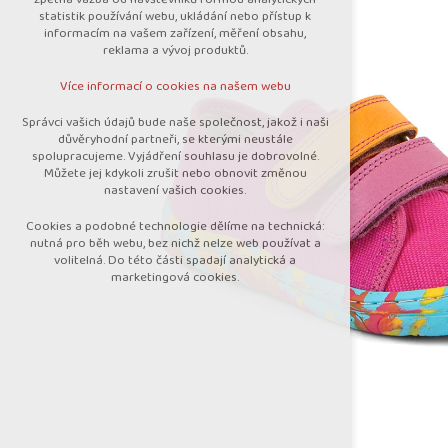
nutná pro provozování webu
statistik používání webu, ukládání nebo přístup k
udržení kontextu stránek (session):
informacím na vašem zařízení, měření obsahu,
případná přihlášení, volby jazyka, apod.
reklama a vývoj produktů.
Volitelná cookies
Více informací o cookies na našem webu
analytická pro anonymizované vyhodnocení
návštěvnosti
Správci vašich údajů bude naše společnost, jakož i naši
marketingová cookies (Google)
důvěryhodní partneři, se kterými neustále
spolupracujeme. Vyjádření souhlasu je dobrovolné.
Více informací o cookies na našem webu
Můžete jej kdykoli zrušit nebo obnovit změnou
nastavení vašich cookies.
Cookies a podobné technologie dělíme na technická:
Přijmout všechny cookies
nutná pro běh webu, bez nichž nelze web používat a
volitelná. Do této části spadají analytická a
marketingová cookies.
Odmítnout vše