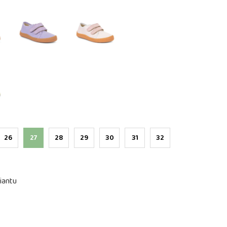
26
27
28
29
30
31
32
iantu