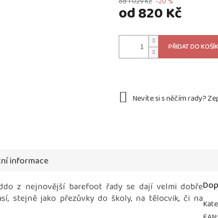
od 1 029 Kč
–20 %
od
820 Kč
Měrná
cena:
PŘIDAT DO KOŠÍ
ní informace
Dop
do z nejnovější barefoot řady se dají velmi dobře
í, stejně jako přezůvky do školy, na tělocvik, či na
Kate
EAN