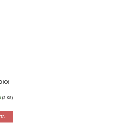
OXX
M
(2 KS)
TAIL