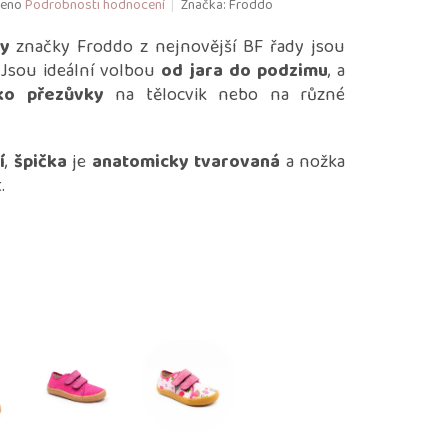
eno
Podrobnosti hodnocení
Značka:
Froddo
ky
značky Froddo z nejnovější BF řady jsou
 Jsou ideální volbou
od jara do podzimu
, a
ko přezůvky
na tělocvik nebo na různé
í
,
špička
je
anatomicky tvarovaná
a nožka
t.