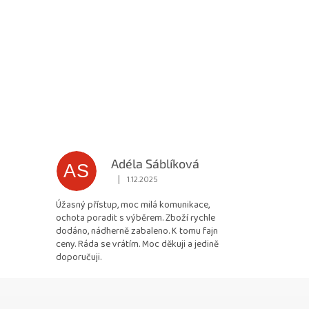
Adéla Sáblíková
AS
|
1.12.2025
 5 z 5 hvězdiček.
Hodnocení obchodu je 5 z 5 hvězdiček.
Úžasný přístup, moc milá komunikace,
ochota poradit s výběrem. Zboží rychle
dodáno, nádherně zabaleno. K tomu fajn
ceny. Ráda se vrátím. Moc děkuji a jedině
doporučuji.