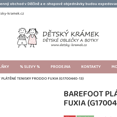
amenný obchod v Děčíně a e-shopové objednávky budou expedovan
sky-kramek.cz
LŇKY
% SLEVY %
PRODEJNA
KONTAKTY
MO
PLÁTĚNÉ TENISKY FRODDO FUXIA (G1700440-13)
BAREFOOT PL
FUXIA (G17004