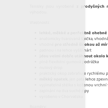
Tenisky jsou vyrobené
z prodyšných 
výhodou.
Vlastnosti:
lehké, měkké a perfektně ohebné
anatomicky tvarovaná špička, vhodná
vhodné
pro středně širokou až mír
padnou i na lehce vyšší nárt
jdou velmi dobře utáhnout okolo 
plně flexibilní gumová podrážka
nulový drop
praktický okop zabraňuje rychlému 
měkký opatek
, jen pata lehce zpe
vyjímatelná stélka s koženou vrchní
zapínání na dva suché zipy
vyrobeno v Chorvatsku
Rozměry: