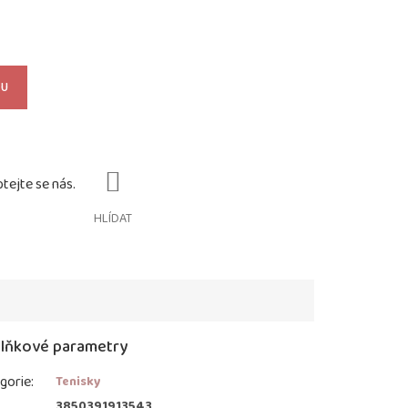
KU
HLÍDAT
lňkové parametry
gorie
:
Tenisky
:
3850391913543