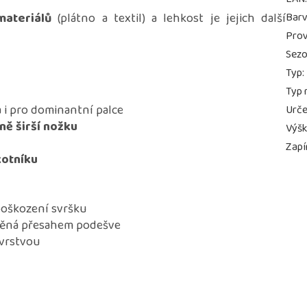
materiálů
(plátno a textil) a lehkost je jejich další
Bar
Prov
Sez
Typ
:
Typ 
 i pro dominantní palce
Urče
ně širší nožku
Výš
Zapí
kotníku
poškození svršku
vněná přesahem podešve
 vrstvou