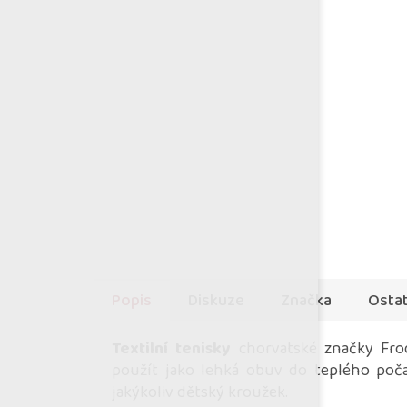
Popis
Diskuze
Značka
Ostat
Textilní tenisky
chorvatské značky Frod
použít jako lehká obuv do teplého počas
jakýkoliv dětský kroužek.