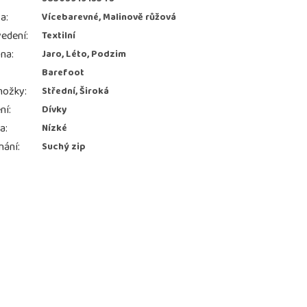
va
:
Vícebarevné, Malinově růžová
edení
:
Textilní
ona
:
Jaro, Léto, Podzim
Barefoot
nožky
:
Střední, Široká
ní
:
Dívky
ka
:
Nízké
nání
:
Suchý zip