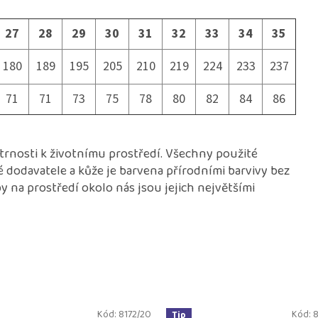
27
28
29
30
31
32
33
34
35
180
189
195
205
210
219
224
233
237
71
71
73
75
78
80
82
84
86
etrnosti k životnímu prostředí. Všechny použité
é dodavatele a kůže je barvena přírodními barvivy bez
 na prostředí okolo nás jsou jejich největšími
Kód:
8172/20
Kód:
8
Tip