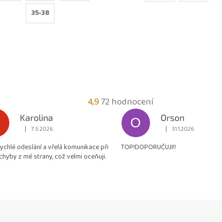
35-38
Průměrné
4,9
72 hodnocení
hodnocení
Karolina
Orson
O
obchodu
|
|
7.5.2026
31.1.2026
Hodnocení obchodu je 5 z 5 hvězdiček.
Hodnocení obchodu je
je
rychlé odeslání a vřelá komunikace při
TOP!DOPORUČUJI!!
4,9
chyby z mé strany, což velmi oceňuji.
z
5
hvězdiček.