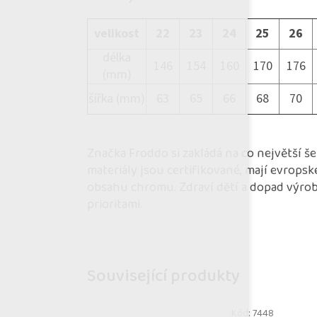
velikost
22
23
24
25
26
délka
146
154
160
170
176
(mm)
šířka (mm)
63
65
66
68
70
Značka Froddo si zakládá na co největší š
materiály jsou certifikované, mají evropsk
obsahu chromu. Zdraví dětí a dopad výroby
prioritami.
Související produkty
Kód:
7448