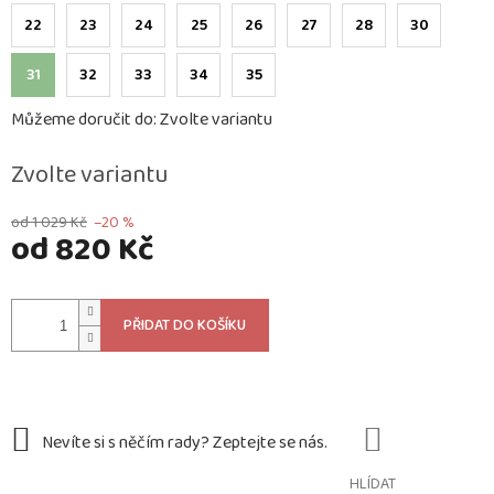
22
23
24
25
26
27
28
30
31
32
33
34
35
Můžeme doručit do:
Zvolte variantu
Zvolte variantu
od 1 029 Kč
–20 %
od
820 Kč
Měrná
cena:
PŘIDAT DO KOŠÍKU
HLÍDAT