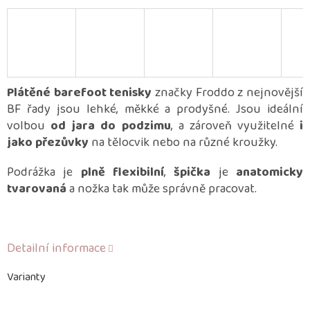
Plátěné barefoot tenisky
značky Froddo z nejnovější
BF řady jsou lehké, měkké a prodyšné. Jsou ideální
volbou
od jara do podzimu
, a zároveň využitelné
i
jako přezůvky
na tělocvik nebo na různé kroužky.
Podrážka je
plně flexibilní
,
špička
je
anatomicky
tvarovaná
a nožka tak může správně pracovat.
Detailní informace
Varianty