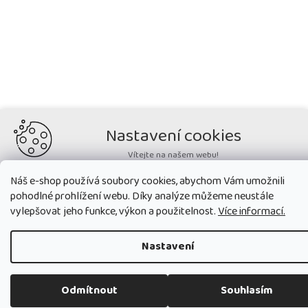
Nastavení cookies
Vítejte na našem webu!
Potřebujeme nastavit cookies a související technologie, aby
Náš e-shop používá soubory cookies, abychom Vám umožnili
zobrazovaný obsah odpovídal vašim potřebám a vy na webu nalezli
pohodlné prohlížení webu. Díky analýze můžeme neustále
přesně to, co potřebujete. Soubory cookies používané na našem webu
nikdy neslouží ke zjišťování totožnosti uživatelů stránek
.
vylepšovat jeho funkce, výkon a použitelnost.
Více informací.
Přijmout všechny cookies
Nastavení
Nastavit
Odmítnout
Souhlasím