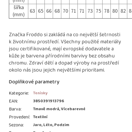
(mm)
šířka
63
65
66
68
70
71
71
73
75
78
80
82
8
(mm)
Značka Froddo si zakládá na co největší šetrnosti
k životnímu prostředí. Všechny použité materiály
jsou certifikované, mají evropské dodavatele a
kůže je barvena přírodními barvivy bez obsahu
chromu. Zdraví dětí a dopad výroby na prostředí
okolo nás jsou jejich největšími prioritami.
Doplňkové parametry
Kategorie
:
Tenisky
EAN
:
3850391913796
Barva
:
Tmavě modrá, Vícebarevné
Provedení
:
Textilní
Sezona
:
Jaro, Léto, Podzim