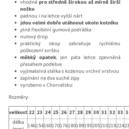
vhodné
pro středně širokou až mírně širší
nožku
padnou i na lehce vyšší nárt
jdou velmi dobře utáhnout okolo kotníku
plně flexibilní gumová podrážka
nulový drop
praktický okop zabraňuje rychlému
poškození svršku
měkký opatek
, jen pata lehce zpevněná
přesahem podešve
vyjímatelná stélka s koženou vrchní vrstvou
zapínání na dva suché zipy
vyrobeno v Chorvatsku
Rozměry:
velikost
22
23
24
25
26
27
28
29
30
31
32
33
3
délka
146
154
160
170
176
180
189
195
205
210
219
224
2