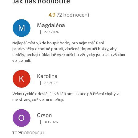
Jak nás hodnotíte
Průměrné
4,9
72 hodnocení
hodnocení
Magdaléna
M
obchodu
|
27.7.2026
Hodnocení obchodu je 5 z 5 hvězdiček.
je
Nejlepší místo, kde koupit botky pro nejmenší. Paní
4,9
prodavačky ochotně poradí, zkušeně doporučí botky, aby
z
seděly, nechají důkladně vyzkoušet a vždycky jsou tam všichni
5
velice milí.
hvězdiček.
Karolina
K
|
7.5.2026
Hodnocení obchodu je 5 z 5 hvězdiček.
Velmi rychlé odeslání a vřelá komunikace při řešení chyby z
mé strany, což velmi oceňuji.
Orson
O
|
31.1.2026
Hodnocení obchodu je 5 z 5 hvězdiček.
TOP!DOPORUČUJI!!