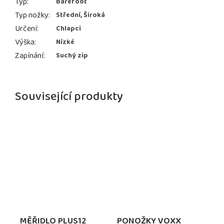
Typ
:
Barefoot
Typ nožky
:
Střední, Široká
Určení
:
Chlapci
Výška
:
Nízké
Zapínání
:
Suchý zip
Související produkty
MĚŘIDLO PLUS12
PONOŽKY VOXX