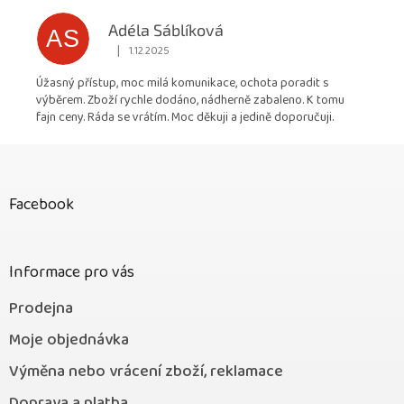
Adéla Sáblíková
AS
|
1.12.2025
Hodnocení obchodu je 5 z 5 hvězdiček.
Úžasný přístup, moc milá komunikace, ochota poradit s
výběrem. Zboží rychle dodáno, nádherně zabaleno. K tomu
fajn ceny. Ráda se vrátím. Moc děkuji a jedině doporučuji.
Z
á
p
Facebook
a
t
í
Informace pro vás
Prodejna
Moje objednávka
Výměna nebo vrácení zboží, reklamace
Doprava a platba