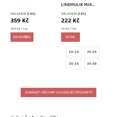
LINEMULIK MIX
HOLKA 3 PÁRY
SKLADEM
(1 KS)
SKLADEM
(1 KS)
359 Kč
222 Kč
Měrná
Měrná
359 Kč / 1 ks
74 Kč / 1 ks
cena:
cena:
DO KOŠÍKU
DETAIL
20-24
25-29
30-34
35-38
ZOBRAZIT VŠECHNY SOUVISEJÍCÍ PRODUKTY