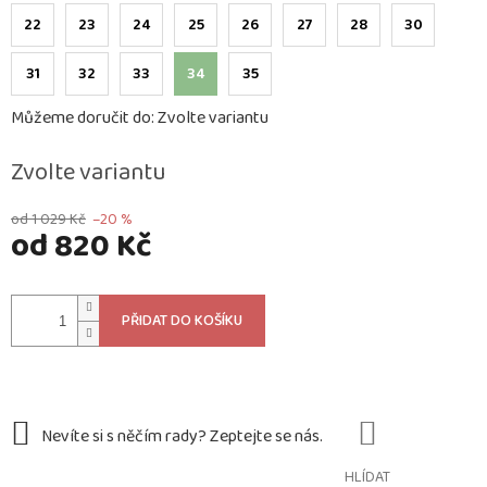
22
23
24
25
26
27
28
30
31
32
33
34
35
Můžeme doručit do:
Zvolte variantu
Zvolte variantu
od 1 029 Kč
–20 %
od
820 Kč
Měrná
cena:
PŘIDAT DO KOŠÍKU
HLÍDAT