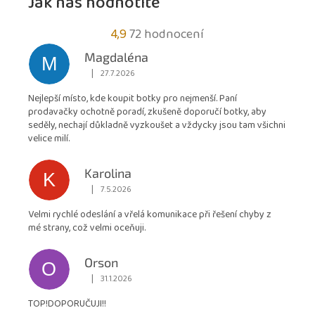
Jak nás hodnotíte
Průměrné
4,9
72 hodnocení
hodnocení
Magdaléna
M
obchodu
|
27.7.2026
Hodnocení obchodu je 5 z 5 hvězdiček.
je
Nejlepší místo, kde koupit botky pro nejmenší. Paní
4,9
prodavačky ochotně poradí, zkušeně doporučí botky, aby
z
seděly, nechají důkladně vyzkoušet a vždycky jsou tam všichni
5
velice milí.
hvězdiček.
Karolina
K
|
7.5.2026
Hodnocení obchodu je 5 z 5 hvězdiček.
Velmi rychlé odeslání a vřelá komunikace při řešení chyby z
mé strany, což velmi oceňuji.
Orson
O
|
31.1.2026
Hodnocení obchodu je 5 z 5 hvězdiček.
TOP!DOPORUČUJI!!