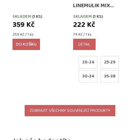
LINEMULIK MIX
HOLKA 3 PÁRY
SKLADEM
(1 KS)
SKLADEM
(1 KS)
359 Kč
222 Kč
Měrná
Měrná
359 Kč / 1 ks
74 Kč / 1 ks
cena:
cena:
DO KOŠÍKU
DETAIL
20-24
25-29
30-34
35-38
ZOBRAZIT VŠECHNY SOUVISEJÍCÍ PRODUKTY