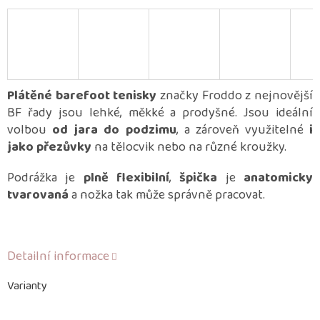
Plátěné barefoot tenisky
značky Froddo z nejnovější
BF řady jsou lehké, měkké a prodyšné. Jsou ideální
volbou
od jara do podzimu
, a zároveň využitelné
i
jako přezůvky
na tělocvik nebo na různé kroužky.
Podrážka je
plně flexibilní
,
špička
je
anatomicky
tvarovaná
a nožka tak může správně pracovat.
Detailní informace
Varianty