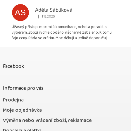
Adéla Sáblíková
AS
|
1.12.2025
Hodnocení obchodu je 5 z 5 hvězdiček.
Úžasný přístup, moc milá komunikace, ochota poradit s
výběrem. Zboží rychle dodáno, nádherně zabaleno. K tomu
fajn ceny. Ráda se vrátím. Moc děkuji a jedině doporučuji.
Z
á
p
Facebook
a
t
í
Informace pro vás
Prodejna
Moje objednávka
Výměna nebo vrácení zboží, reklamace
Doprava a platba