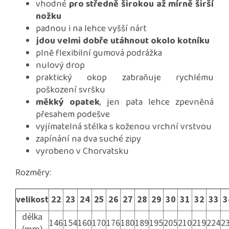
vhodné
pro středně širokou až mírně širší
nožku
padnou i na lehce vyšší nárt
jdou velmi dobře utáhnout okolo kotníku
plně flexibilní gumová podrážka
nulový drop
praktický okop zabraňuje rychlému
poškození svršku
měkký opatek
, jen pata lehce zpevněná
přesahem podešve
vyjímatelná stélka s koženou vrchní vrstvou
zapínání na dva suché zipy
vyrobeno v Chorvatsku
Rozměry:
velikost
22
23
24
25
26
27
28
29
30
31
32
33
3
délka
146
154
160
170
176
180
189
195
205
210
219
224
2