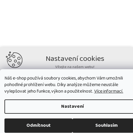
Nastavení cookies
Vítejte na našem webu!
Potřebujeme nastavit cookies a související technologie, aby
Náš e-shop používá soubory cookies, abychom Vám umožnili
zobrazovaný obsah odpovídal vašim potřebám a vy na webu nalezli
pohodlné prohlížení webu. Díky analýze můžeme neustále
přesně to, co potřebujete. Soubory cookies používané na našem webu
nikdy neslouží ke zjišťování totožnosti uživatelů stránek
.
vylepšovat jeho funkce, výkon a použitelnost.
Více informací.
Přijmout všechny cookies
Nastavení
Nastavit
Odmítnout
Souhlasím