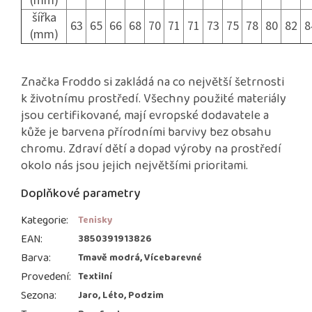
(mm)
šířka
63
65
66
68
70
71
71
73
75
78
80
82
8
(mm)
Značka Froddo si zakládá na co největší šetrnosti
k životnímu prostředí. Všechny použité materiály
jsou certifikované, mají evropské dodavatele a
kůže je barvena přírodními barvivy bez obsahu
chromu. Zdraví dětí a dopad výroby na prostředí
okolo nás jsou jejich největšími prioritami.
Doplňkové parametry
Kategorie
:
Tenisky
EAN
:
3850391913826
Barva
:
Tmavě modrá, Vícebarevné
Provedení
:
Textilní
Sezona
:
Jaro, Léto, Podzim