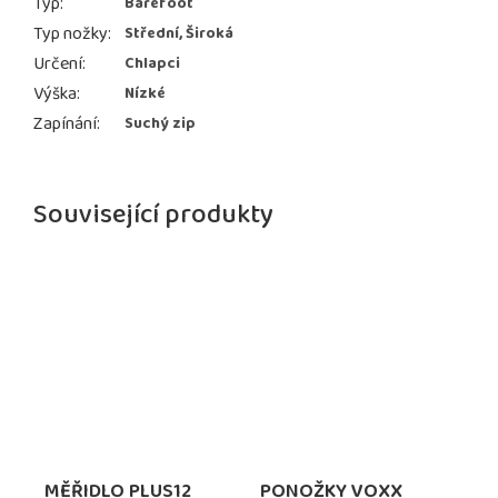
Typ
:
Barefoot
Typ nožky
:
Střední, Široká
Určení
:
Chlapci
Výška
:
Nízké
Zapínání
:
Suchý zip
Související produkty
MĚŘIDLO PLUS12
PONOŽKY VOXX