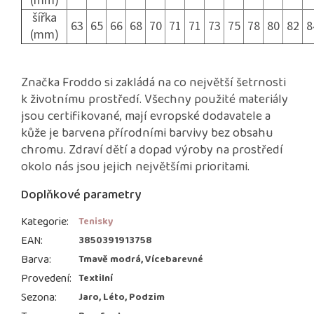
(mm)
šířka
63
65
66
68
70
71
71
73
75
78
80
82
8
(mm)
Značka Froddo si zakládá na co největší šetrnosti
k životnímu prostředí. Všechny použité materiály
jsou certifikované, mají evropské dodavatele a
kůže je barvena přírodními barvivy bez obsahu
chromu. Zdraví dětí a dopad výroby na prostředí
okolo nás jsou jejich největšími prioritami.
Doplňkové parametry
Kategorie
:
Tenisky
EAN
:
3850391913758
Barva
:
Tmavě modrá, Vícebarevné
Provedení
:
Textilní
Sezona
:
Jaro, Léto, Podzim