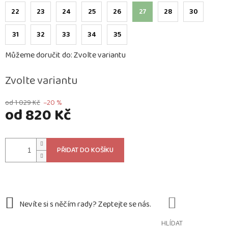
22
23
24
25
26
27
28
30
31
32
33
34
35
Můžeme doručit do:
Zvolte variantu
Zvolte variantu
od 1 029 Kč
–20 %
od
820 Kč
Měrná
cena:
PŘIDAT DO KOŠÍKU
HLÍDAT