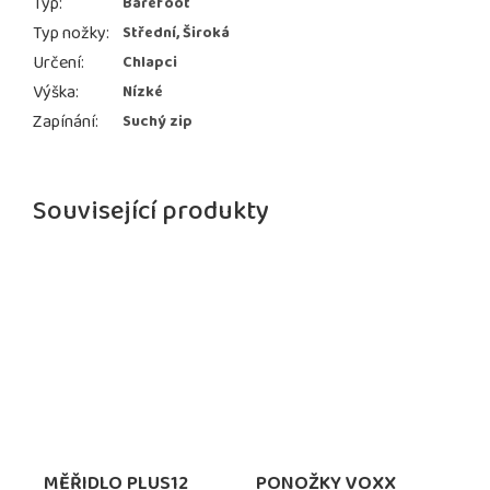
Typ
:
Barefoot
Typ nožky
:
Střední, Široká
Určení
:
Chlapci
Výška
:
Nízké
Zapínání
:
Suchý zip
Související produkty
MĚŘIDLO PLUS12
PONOŽKY VOXX