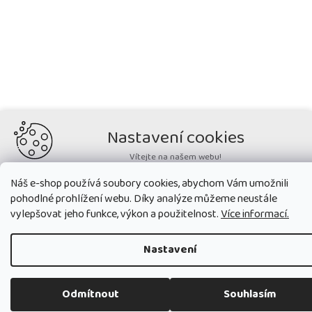
Nastavení cookies
Vítejte na našem webu!
Potřebujeme nastavit cookies a související technologie, aby
Náš e-shop používá soubory cookies, abychom Vám umožnili
zobrazovaný obsah odpovídal vašim potřebám a vy na webu nalezli
pohodlné prohlížení webu. Díky analýze můžeme neustále
přesně to, co potřebujete. Soubory cookies používané na našem webu
nikdy neslouží ke zjišťování totožnosti uživatelů stránek
.
vylepšovat jeho funkce, výkon a použitelnost.
Více informací.
Přijmout všechny cookies
Nastavení
Nastavit
Odmítnout
Souhlasím