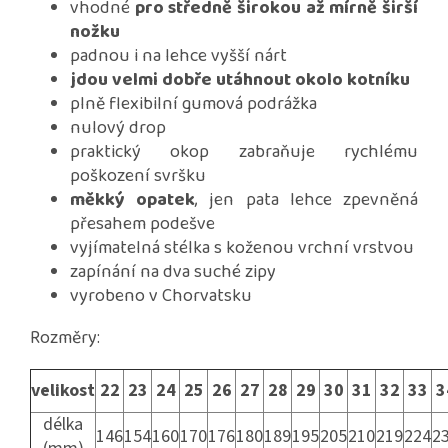
vhodné
pro středně širokou až mírně širší
nožku
padnou i na lehce vyšší nárt
jdou velmi dobře utáhnout okolo kotníku
plně flexibilní gumová podrážka
nulový drop
praktický okop zabraňuje rychlému
poškození svršku
měkký opatek
, jen pata lehce zpevněná
přesahem podešve
vyjímatelná stélka s koženou vrchní vrstvou
zapínání na dva suché zipy
vyrobeno v Chorvatsku
Rozměry:
velikost
22
23
24
25
26
27
28
29
30
31
32
33
3
délka
146
154
160
170
176
180
189
195
205
210
219
224
2