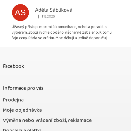
Adéla Sáblíková
AS
|
1.12.2025
Hodnocení obchodu je 5 z 5 hvězdiček.
Úžasný přístup, moc milá komunikace, ochota poradit s
výběrem. Zboží rychle dodáno, nádherně zabaleno. K tomu
fajn ceny. Ráda se vrátím. Moc děkuji a jedině doporučuji.
Z
á
p
Facebook
a
t
í
Informace pro vás
Prodejna
Moje objednávka
Výměna nebo vrácení zboží, reklamace
Doprava a platba