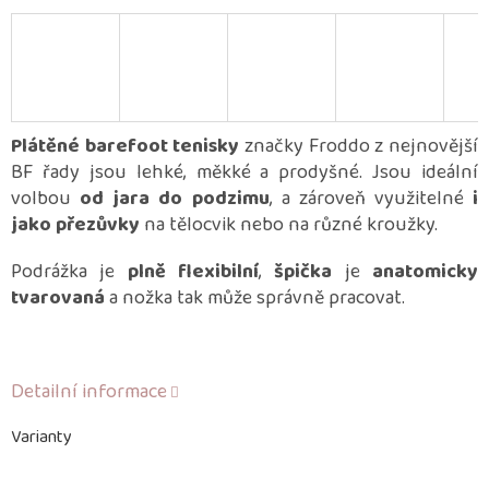
Plátěné barefoot tenisky
značky Froddo z nejnovější
BF řady jsou lehké, měkké a prodyšné. Jsou ideální
volbou
od jara do podzimu
, a zároveň využitelné
i
jako přezůvky
na tělocvik nebo na různé kroužky.
Podrážka je
plně flexibilní
,
špička
je
anatomicky
tvarovaná
a nožka tak může správně pracovat.
Detailní informace
Varianty