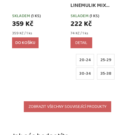
LINEMULIK MIX
HOLKA 3 PÁRY
SKLADEM
(1 KS)
SKLADEM
(1 KS)
359 Kč
222 Kč
Měrná
Měrná
359 Kč / 1 ks
74 Kč / 1 ks
cena:
cena:
DO KOŠÍKU
DETAIL
20-24
25-29
30-34
35-38
ZOBRAZIT VŠECHNY SOUVISEJÍCÍ PRODUKTY