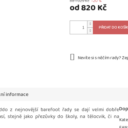
od 1 029 Kč
–20 %
od
820 Kč
Měrná
cena:
PŘIDAT DO KOŠÍ
ní informace
Dop
do z nejnovější barefoot řady se dají velmi dobře
í, stejně jako přezůvky do školy, na tělocvik, či na
Kate
EAN