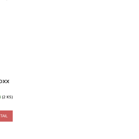
OXX
M
(2 KS)
TAIL