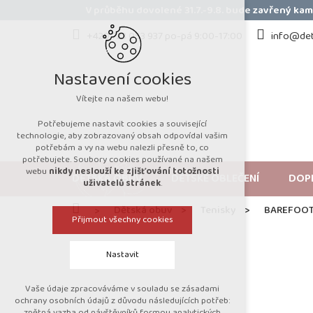
Přejít
V průběhu dovolené 31.7.-9.8. bude zavřený k
na
obsah
+420 723 053 937 po-pá 9:00-17:00
info@det
Nastavení cookies
Vítejte na našem webu!
Potřebujeme nastavit cookies a související
technologie, aby zobrazovaný obsah odpovídal vašim
potřebám a vy na webu nalezli přesně to, co
potřebujete. Soubory cookies používané na našem
webu
nikdy neslouží ke zjišťování totožnosti
DĚTSKÁ OBUV
DĚTSKÉ OBLEČENÍ
DOP
uživatelů stránek
.
Domů
Dětská obuv
Tenisky
BAREFOOT 
Přijmout všechny cookies
Nastavit
Vaše údaje zpracováváme v souladu se zásadami
Technická cookies
ochrany osobních údajů z důvodu následujících potřeb:
zpětná vazba od návštěvníků formou analytických