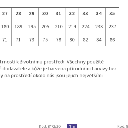
27
28
29
30
31
32
33
34
35
180
189
195
205
210
219
224
233
237
71
71
73
75
78
80
82
84
86
etrnosti k životnímu prostředí. Všechny použité
é dodavatele a kůže je barvena přírodními barvivy bez
 na prostředí okolo nás jsou jejich největšími
Kód:
8172/20
Kód:
8
Tip