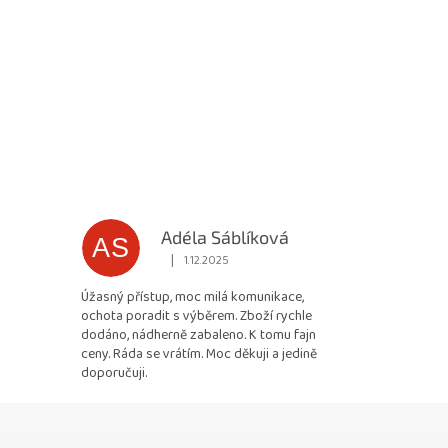
Adéla Sáblíková
AS
|
1.12.2025
 5 z 5 hvězdiček.
Hodnocení obchodu je 5 z 5 hvězdiček.
Úžasný přístup, moc milá komunikace,
ochota poradit s výběrem. Zboží rychle
dodáno, nádherně zabaleno. K tomu fajn
ceny. Ráda se vrátím. Moc děkuji a jedině
doporučuji.