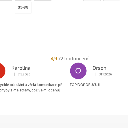
35-38
Průměrné
4,9
72 hodnocení
hodnocení
Karolina
Orson
O
obchodu
|
|
7.5.2026
31.1.2026
Hodnocení obchodu je 5 z 5 hvězdiček.
Hodnocení obchodu je
je
rychlé odeslání a vřelá komunikace při
TOP!DOPORUČUJI!!
4,9
chyby z mé strany, což velmi oceňuji.
z
5
hvězdiček.