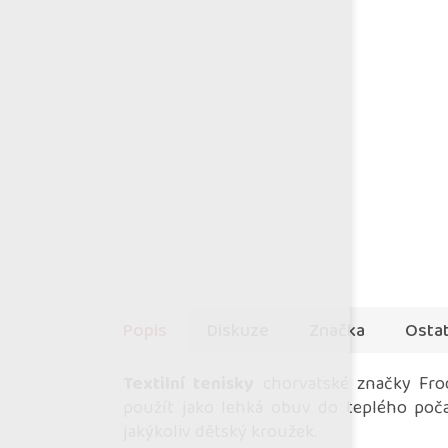
Popis
Diskuze
Značka
Ostat
Textilní tenisky
chorvatské značky Frod
použít jako lehká obuv do teplého počas
jakýkoliv dětský kroužek.