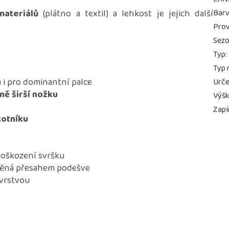
materiálů
(plátno a textil) a lehkost je jejich další
Bar
Prov
Sez
Typ
:
Typ 
 i pro dominantní palce
Urče
ně širší nožku
Výš
Zapí
kotníku
poškození svršku
vněná přesahem podešve
 vrstvou