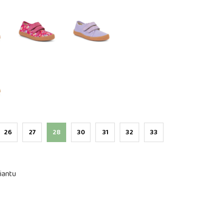
26
27
28
30
31
32
33
iantu