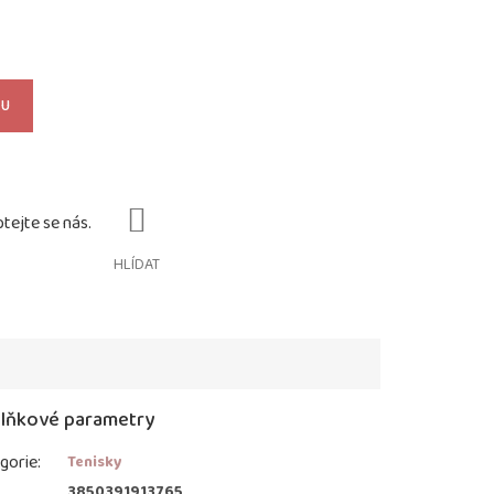
KU
HLÍDAT
lňkové parametry
gorie
:
Tenisky
:
3850391913765