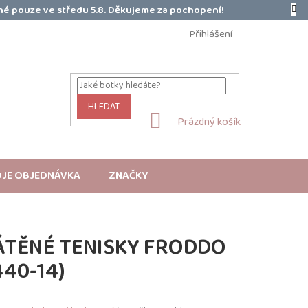
é pouze ve středu 5.8. Děkujeme za pochopení!
Přihlášení
HLEDAT
NÁKUPNÍ
Prázdný košík
KOŠÍK
JE OBJEDNÁVKA
ZNAČKY
ÁTĚNÉ TENISKY FRODDO
440-14)