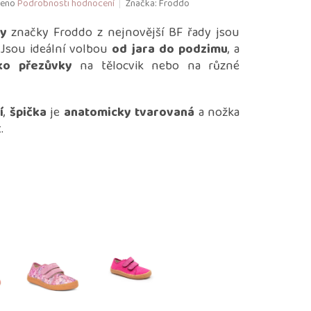
eno
Podrobnosti hodnocení
Značka:
Froddo
ky
značky Froddo z nejnovější BF řady jsou
 Jsou ideální volbou
od jara do podzimu
, a
ko přezůvky
na tělocvik nebo na různé
í
,
špička
je
anatomicky tvarovaná
a nožka
t.