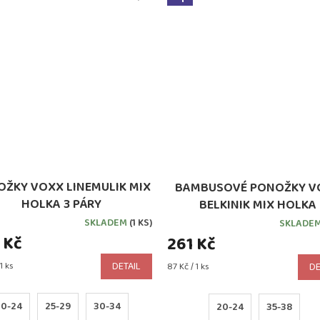
ŽKY VOXX LINEMULIK MIX
BAMBUSOVÉ PONOŽKY V
HOLKA 3 PÁRY
BELKINIK MIX HOLKA
SKLADEM
(1 KS)
SKLADE
 Kč
261 Kč
1 ks
DETAIL
Měrná
87 Kč / 1 ks
DE
cena:
20-24
25-29
30-34
20-24
35-38