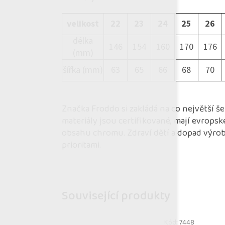
velikost
22
23
24
25
26
délka
146
154
160
170
176
(mm)
šířka (mm)
63
65
66
68
70
Značka Froddo si zakládá na co největší š
materiály jsou certifikované, mají evropsk
obsahu chromu. Zdraví dětí a dopad výroby
prioritami.
Související produkty
Kód:
7448