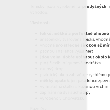
Tenisky jsou vyrobené
z prodyšných 
výhodou.
Vlastnosti:
lehké, měkké a perfektně ohebné
anatomicky tvarovaná špička, vhodná
vhodné
pro středně širokou až mír
padnou i na lehce vyšší nárt
jdou velmi dobře utáhnout okolo 
plně flexibilní gumová podrážka
nulový drop
praktický okop zabraňuje rychlému 
měkký opatek
, jen pata lehce zpe
vyjímatelná stélka s koženou vrchní
zapínání na dva suché zipy
vyrobeno v Chorvatsku
Rozměry: