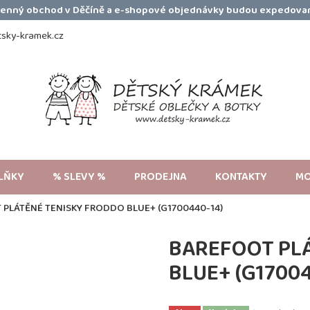
amenný obchod v Děčíně a e-shopové objednávky budou expedovan
sky-kramek.cz
LŇKY
% SLEVY %
PRODEJNA
KONTAKTY
MO
PLÁTĚNÉ TENISKY FRODDO BLUE+ (G1700440-14)
BAREFOOT PL
BLUE+ (G1700