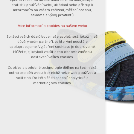
nutná pro provozování webu
statistik používání webu, ukládání nebo přístup k
udržení kontextu stránek (session):
informacím na vašem zařízení, měření obsahu,
případná přihlášení, volby jazyka, apod.
reklama a vývoj produktů.
Volitelná cookies
Více informací o cookies na našem webu
analytická pro anonymizované vyhodnocení
návštěvnosti
Správci vašich údajů bude naše společnost, jakož i naši
marketingová cookies (Google)
důvěryhodní partneři, se kterými neustále
spolupracujeme. Vyjádření souhlasu je dobrovolné.
Více informací o cookies na našem webu
Můžete jej kdykoli zrušit nebo obnovit změnou
nastavení vašich cookies.
Cookies a podobné technologie dělíme na technická:
Přijmout všechny cookies
nutná pro běh webu, bez nichž nelze web používat a
volitelná. Do této části spadají analytická a
marketingová cookies.
Odmítnout vše