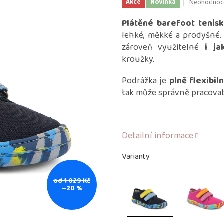
Průměrné
Neohodnoc
Akce
Novinka
hodnocení
produktu
Plátěné barefoot tenis
je
lehké, měkké a prodyšné.
0,0
zároveň využitelné
i ja
z
kroužky.
5
hvězdiček.
Podrážka je
plně flexibiln
tak může správně pracova
Detailní informace
Varianty
od 1 029 Kč
–20 %