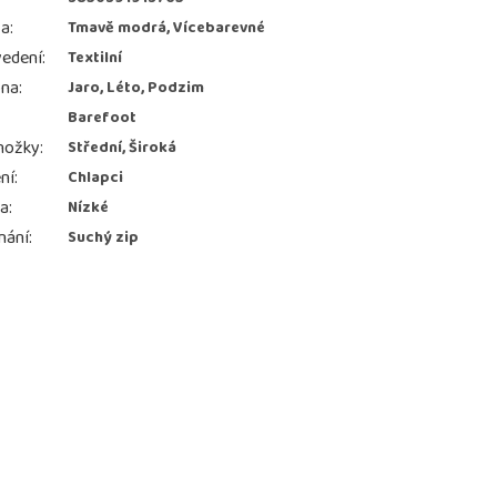
va
:
Tmavě modrá, Vícebarevné
edení
:
Textilní
ona
:
Jaro, Léto, Podzim
Barefoot
nožky
:
Střední, Široká
ní
:
Chlapci
ka
:
Nízké
nání
:
Suchý zip