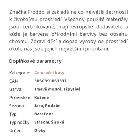
Značka Froddo si zakládá na co největší šetrnosti
k životnímu prostředí. Všechny použité materiály
jsou certifikované, mají evropské dodavatele a
kůže je barvena přírodními barvivy bez obsahu
chromu. Zdraví dětí a dopad výroby na prostředí
okolo nás jsou jejich největšími prioritami.
Doplňkové parametry
Kategorie
:
Celoroční boty
EAN
:
3850391853337
Barva
:
Tmavě modrá, Třpytivá
Provedení
:
Kožené
Sezona
:
Jaro, Podzim
Typ
:
Barefoot
Typ nožky
:
Střední, Široká
Určení
:
Dívky