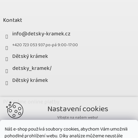
Kontakt
info
@
detsky-kramek.cz
+420 723 053 937 po-pá 9:00-17:00
Dětský krámek
detsky_kramek/
Dětský krámek
Přijímáme online platby
Nastavení cookies
Vítejte na našem webu!
Potřebujeme nastavit cookies a související technologie, aby
Náš e-shop používá soubory cookies, abychom Vám umožnili
zobrazovaný obsah odpovídal vašim potřebám a vy na webu nalezli
pohodlné prohlížení webu. Díky analýze můžeme neustále
přesně to, co potřebujete. Soubory cookies používané na našem webu