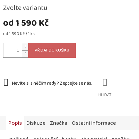
Zvolte variantu
od
1 590 Kč
Měrná
od 1 590 Kč / 1 ks
cena:
PŘIDAT DO KOŠÍKU
HLÍDAT
Popis
Diskuze
Značka
Ostatní informace