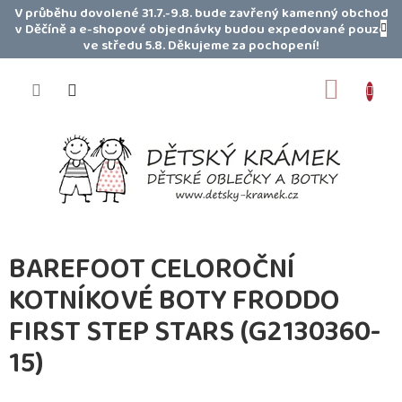
Přejít
V průběhu dovolené 31.7.-9.8. bude zavřený kamenný obchod
na
v Děčíně a e-shopové objednávky budou expedované pouze
obsah
ve středu 5.8. Děkujeme za pochopení!
NÁKUP
KOŠÍK
BAREFOOT CELOROČNÍ
KOTNÍKOVÉ BOTY FRODDO
FIRST STEP STARS (G2130360-
15)