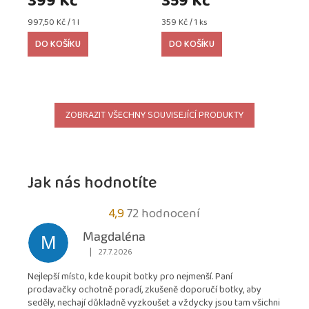
399 Kč
359 Kč
Měrná
Měrná
997,50 Kč / 1 l
359 Kč / 1 ks
cena:
cena:
DO KOŠÍKU
DO KOŠÍKU
ZOBRAZIT VŠECHNY SOUVISEJÍCÍ PRODUKTY
Jak nás hodnotíte
Průměrné
4,9
72 hodnocení
hodnocení
Magdaléna
M
obchodu
|
27.7.2026
Hodnocení obchodu je 5 z 5 hvězdiček.
je
Nejlepší místo, kde koupit botky pro nejmenší. Paní
4,9
prodavačky ochotně poradí, zkušeně doporučí botky, aby
z
seděly, nechají důkladně vyzkoušet a vždycky jsou tam všichni