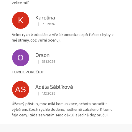
5
velice milí.
hvězdiček.
Karolina
K
|
7.5.2026
Hodnocení obchodu je 5 z 5 hvězdiček.
Velmi rychlé odeslání a vřelá komunikace při řešení chyby z
mé strany, což velmi oceňuji.
Orson
O
|
31.1.2026
Hodnocení obchodu je 5 z 5 hvězdiček.
TOP!DOPORUČUJI!!
Adéla Sáblíková
AS
|
1.12.2025
Hodnocení obchodu je 5 z 5 hvězdiček.
Úžasný přístup, moc milá komunikace, ochota poradit s
výběrem. Zboží rychle dodáno, nádherně zabaleno. K tomu
fajn ceny. Ráda se vrátím. Moc děkuji a jedině doporučuji.
Z