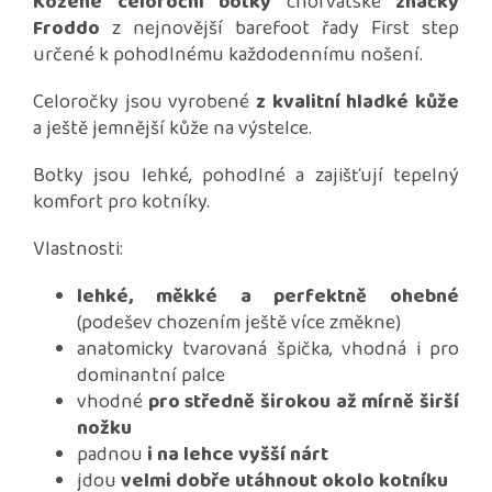
Kožené celoroční botky
chorvatské
značky
Froddo
z nejnovější barefoot řady First step
určené k pohodlnému každodennímu nošení.
Celoročky jsou vyrobené
z kvalitní hladké kůže
a ještě jemnější kůže na výstelce.
Botky jsou lehké, pohodlné a zajišťují tepelný
komfort pro kotníky.
Vlastnosti:
lehké, měkké a perfektně ohebné
(podešev chozením ještě více změkne)
anatomicky tvarovaná špička, vhodná i pro
dominantní palce
vhodné
pro středně širokou až mírně širší
nožku
padnou
i na lehce vyšší nárt
jdou
velmi dobře utáhnout okolo kotníku