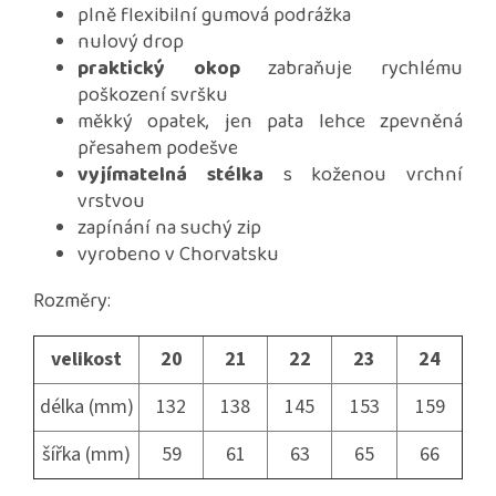
plně flexibilní gumová podrážka
nulový drop
praktický okop
zabraňuje rychlému
poškození svršku
měkký opatek, jen pata lehce zpevněná
přesahem podešve
vyjímatelná stélka
s koženou vrchní
vrstvou
zapínání na suchý zip
vyrobeno v Chorvatsku
Rozměry:
velikost
20
21
22
23
24
délka (mm)
132
138
145
153
159
šířka (mm)
59
61
63
65
66