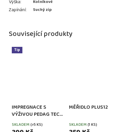
Výška
:
Kotníkové
Zapínání
:
Suchý zip
Související produkty
Tip
IMPREGNACE S
MĚŘIDLO PLUS12
VÝŽIVOU PEDAG TECH
WATERPROOFER,
SKLADEM
(>5 KS)
SKLADEM
(1 KS)
EXTRA SILNÁ