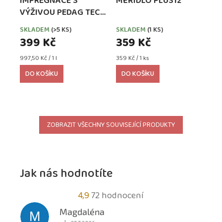
IMPREGNACE S
MĚŘIDLO PLUS12
VÝŽIVOU PEDAG TECH
WATERPROOFER,
SKLADEM
(>5 KS)
SKLADEM
(1 KS)
EXTRA SILNÁ
399 Kč
359 Kč
Měrná
Měrná
997,50 Kč / 1 l
359 Kč / 1 ks
cena:
cena:
DO KOŠÍKU
DO KOŠÍKU
ZOBRAZIT VŠECHNY SOUVISEJÍCÍ PRODUKTY
Jak nás hodnotíte
Průměrné
4,9
72 hodnocení
hodnocení
Magdaléna
M
obchodu