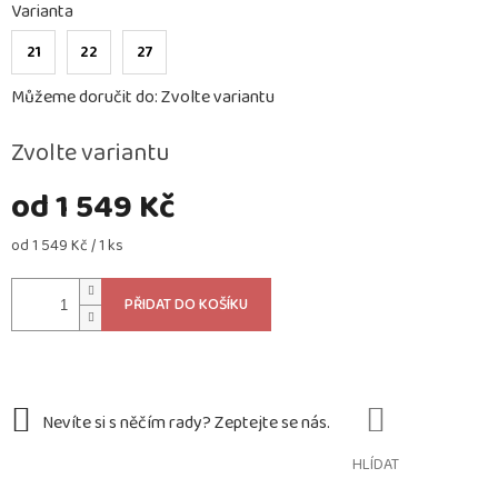
Varianta
21
22
27
Můžeme doručit do:
Zvolte variantu
Zvolte variantu
od
1 549 Kč
Měrná
od 1 549 Kč / 1 ks
cena:
PŘIDAT DO KOŠÍKU
HLÍDAT