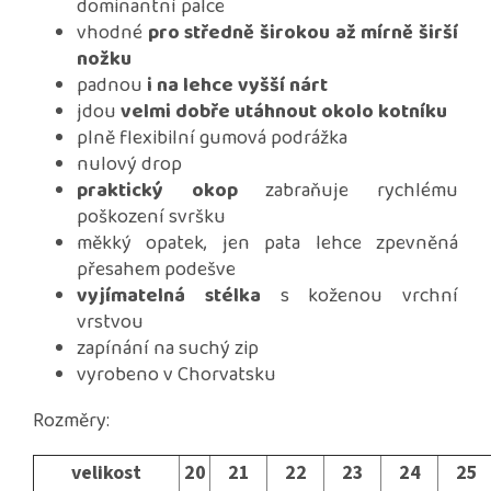
dominantní palce
vhodné
pro středně širokou až mírně širší
nožku
padnou
i na lehce vyšší nárt
jdou
velmi dobře utáhnout okolo kotníku
plně flexibilní gumová podrážka
nulový drop
praktický okop
zabraňuje rychlému
poškození svršku
měkký opatek, jen pata lehce zpevněná
přesahem podešve
vyjímatelná stélka
s koženou vrchní
vrstvou
zapínání na suchý zip
vyrobeno v Chorvatsku
Rozměry:
velikost
20
21
22
23
24
25