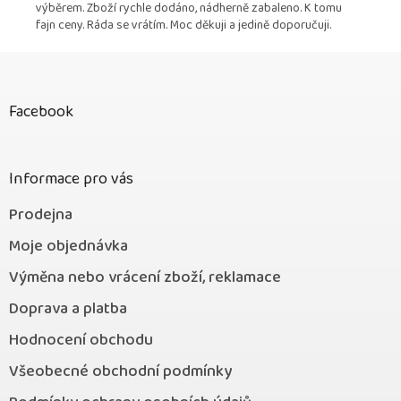
výběrem. Zboží rychle dodáno, nádherně zabaleno. K tomu
fajn ceny. Ráda se vrátím. Moc děkuji a jedině doporučuji.
Z
á
p
Facebook
a
t
í
Informace pro vás
Prodejna
Moje objednávka
Výměna nebo vrácení zboží, reklamace
Doprava a platba
Hodnocení obchodu
Všeobecné obchodní podmínky