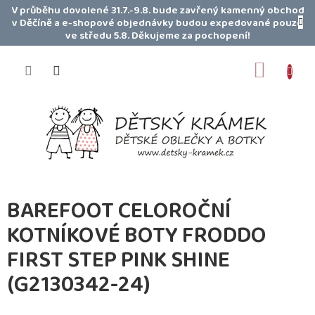
Přejít
V průběhu dovolené 31.7.-9.8. bude zavřený kamenný obchod
na
v Děčíně a e-shopové objednávky budou expedované pouze
obsah
ve středu 5.8. Děkujeme za pochopení!
NÁKUP
KOŠÍK
BAREFOOT CELOROČNÍ
KOTNÍKOVÉ BOTY FRODDO
FIRST STEP PINK SHINE
(G2130342-24)