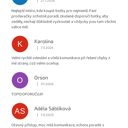
|
27.7.2026
Hodnocení obchodu je 5 z 5 hvězdiček.
je
Nejlepší místo, kde koupit botky pro nejmenší. Paní
4,9
prodavačky ochotně poradí, zkušeně doporučí botky, aby
z
seděly, nechají důkladně vyzkoušet a vždycky jsou tam všichni
5
velice milí.
hvězdiček.
Karolina
K
|
7.5.2026
Hodnocení obchodu je 5 z 5 hvězdiček.
Velmi rychlé odeslání a vřelá komunikace při řešení chyby z
mé strany, což velmi oceňuji.
Orson
O
|
31.1.2026
Hodnocení obchodu je 5 z 5 hvězdiček.
TOP!DOPORUČUJI!!
Adéla Sáblíková
AS
|
1.12.2025
Hodnocení obchodu je 5 z 5 hvězdiček.
Úžasný přístup, moc milá komunikace, ochota poradit s