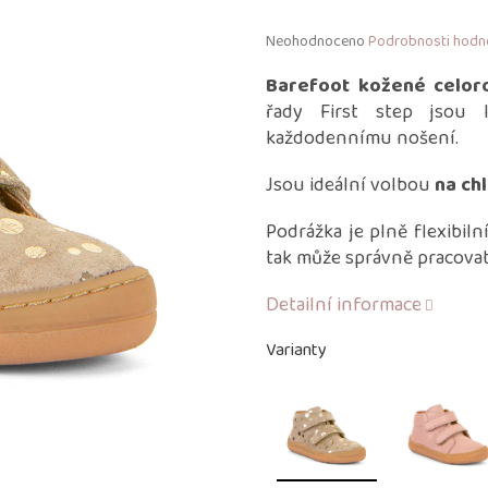
Průměrné
Neohodnoceno
Podrobnosti hodn
hodnocení
produktu
Barefoot kožené celor
je
řady First step jsou
0,0
každodennímu nošení.
z
5
Jsou ideální volbou
na ch
hvězdiček.
Podrážka je plně flexibiln
tak může správně pracovat
Detailní informace
Varianty