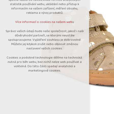
nutná pro provozování webu
statistik používání webu, ukládání nebo přístup k
udržení kontextu stránek (session):
informacím na vašem zařízení, měření obsahu,
případná přihlášení, volby jazyka, apod.
reklama a vývoj produktů.
Volitelná cookies
Více informací o cookies na našem webu
analytická pro anonymizované vyhodnocení
návštěvnosti
Správci vašich údajů bude naše společnost, jakož i naši
marketingová cookies (Google)
důvěryhodní partneři, se kterými neustále
spolupracujeme. Vyjádření souhlasu je dobrovolné.
Více informací o cookies na našem webu
Můžete jej kdykoli zrušit nebo obnovit změnou
nastavení vašich cookies.
Cookies a podobné technologie dělíme na technická:
Přijmout všechny cookies
nutná pro běh webu, bez nichž nelze web používat a
volitelná. Do této části spadají analytická a
marketingová cookies.
Odmítnout vše