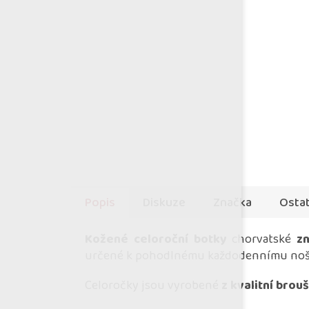
Popis
Diskuze
Značka
Ostat
Kožené celoroční botky
chorvatské
z
určené k pohodlnému každodennímu noš
Celoročky jsou vyrobené
z kvalitní brou