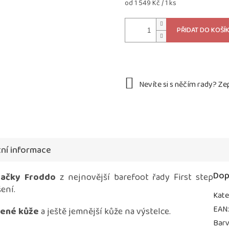
Měrná
od 1 549 Kč / 1 ks
cena:
PŘIDAT DO KOŠÍ
ní informace
Dop
načky Froddo
z nejnovější barefoot řady First step
ení.
Kate
EAN
šené kůže
a ještě jemnější kůže na výstelce.
Bar