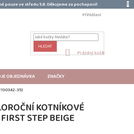
é pouze ve středu 5.8. Děkujeme za pochopení!
Přihlášení
HLEDAT
NÁKUPNÍ
Prázdný košík
KOŠÍK
JE OBJEDNÁVKA
ZNAČKY
130342-35)
LOROČNÍ KOTNÍKOVÉ
FIRST STEP BEIGE