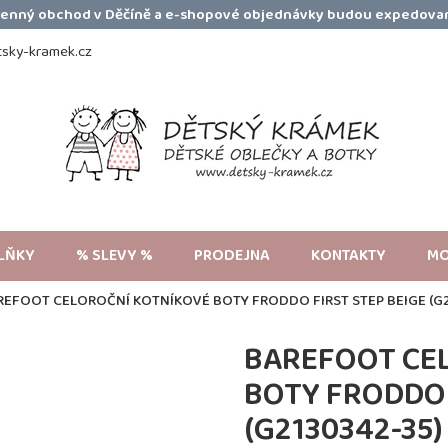
amenný obchod v Děčíně a e-shopové objednávky budou expedovan
sky-kramek.cz
LŇKY
% SLEVY %
PRODEJNA
KONTAKTY
MO
REFOOT CELOROČNÍ KOTNÍKOVÉ BOTY FRODDO FIRST STEP BEIGE (G2
BAREFOOT CE
BOTY FRODDO 
(G2130342-35)