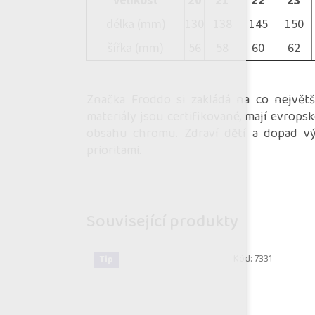
velikost
20
21
22
23
délka (mm)
130
138
145
150
šířka (mm)
56
58
60
62
Značka Froddo si zakládá na co největš
materiály jsou certifikované, mají evrops
obsahu chromu. Zdraví dětí a dopad výr
prioritami.
Související produkty
Kód:
7331
Tip