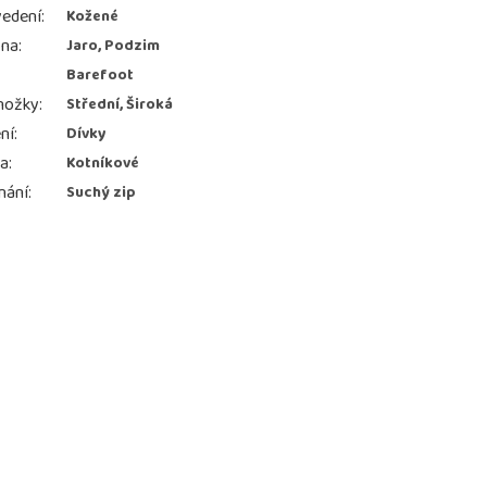
edení
:
Kožené
ona
:
Jaro, Podzim
Barefoot
nožky
:
Střední, Široká
ní
:
Dívky
ka
:
Kotníkové
nání
:
Suchý zip