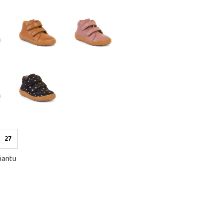
27
iantu