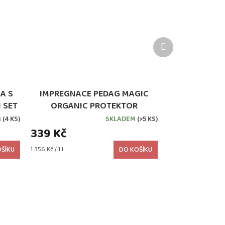
Další
produkt
A S
IMPREGNACE PEDAG MAGIC
 SET
ORGANIC PROTEKTOR
M
(4 KS)
SKLADEM
(>5 KS)
339 Kč
Měrná
ŠÍKU
1 356 Kč / 1 l
DO KOŠÍKU
cena: