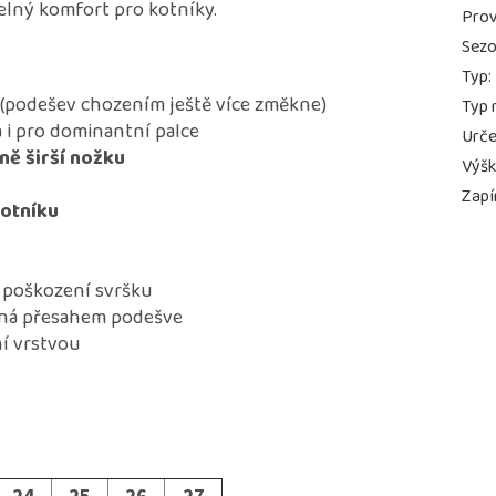
pelný komfort pro kotníky.
Prov
Sez
Typ
:
(podešev chozením ještě více změkne)
Typ 
 i pro dominantní palce
Urče
ně širší nožku
Výš
Zapí
kotníku
 poškození svršku
ěná přesahem podešve
í vrstvou