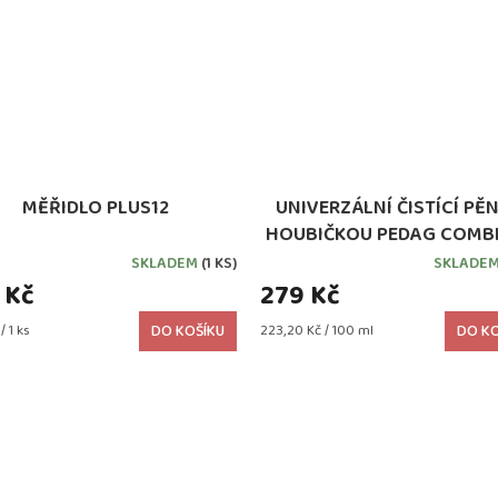
MĚŘIDLO PLUS12
UNIVERZÁLNÍ ČISTÍCÍ PĚN
HOUBIČKOU PEDAG COMBI
SKLADEM
(1 KS)
SKLADE
 Kč
279 Kč
Měrná
/ 1 ks
DO KOŠÍKU
223,20 Kč / 100 ml
DO KO
cena: