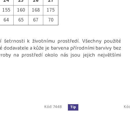
24
25
26
27
155
160
168
175
64
65
67
70
í šetrnosti k životnímu prostředí. Všechny použité
ké dodavatele a kůže je barvena přírodními barvivy bez
oby na prostředí okolo nás jsou jejich největšími
Kód:
7448
Kó
Tip