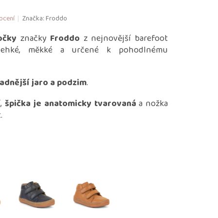
ocení
Značka:
Froddo
očky
značky
Froddo
z nejnovější barefoot
 lehké, měkké a určené k pohodlnému
ladnější jaro a podzim
.
í,
špička je anatomicky tvarovaná
a nožka
.