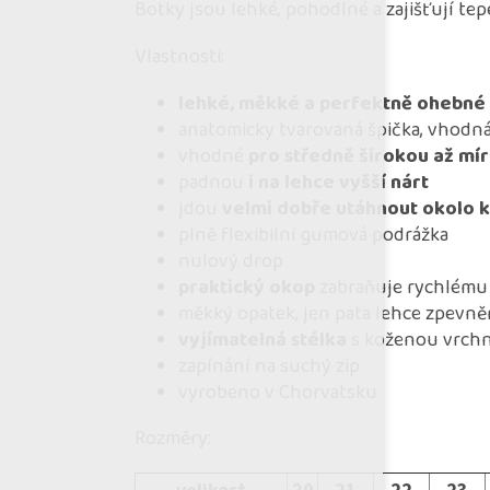
Botky jsou lehké, pohodlné a zajišťují te
Vlastnosti:
lehké, měkké a perfektně ohebné
anatomicky tvarovaná špička, vhodná
vhodné
pro středně širokou až mír
padnou
i na lehce vyšší nárt
jdou
velmi dobře utáhnout okolo 
plně flexibilní gumová podrážka
nulový drop
praktický okop
zabraňuje rychlému
měkký opatek, jen pata lehce zpevn
vyjímatelná stélka
s koženou vrchn
zapínání na suchý zip
vyrobeno v Chorvatsku
Rozměry: