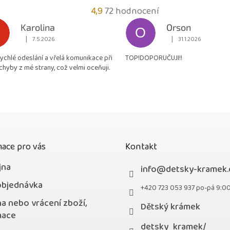
Průměrné
4,9
72 hodnocení
hodnocení
Karolina
Orson
O
obchodu
|
|
7.5.2026
31.1.2026
Hodnocení obchodu je 5 z 5 hvězdiček.
Hodnocení obchodu je
je
rychlé odeslání a vřelá komunikace při
TOP!DOPORUČUJI!!
4,9
chyby z mé strany, což velmi oceňuji.
z
5
hvězdiček.
ace pro vás
Kontakt
jna
info
@
detsky-kramek.
objednávka
+420 723 053 937 po-pá 9:0
a nebo vrácení zboží,
Dětský krámek
mace
detsky_kramek/