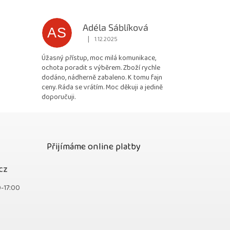
Adéla Sáblíková
AS
|
1.12.2025
 5 z 5 hvězdiček.
Hodnocení obchodu je 5 z 5 hvězdiček.
Úžasný přístup, moc milá komunikace,
ochota poradit s výběrem. Zboží rychle
dodáno, nádherně zabaleno. K tomu fajn
ceny. Ráda se vrátím. Moc děkuji a jedině
doporučuji.
Přijímáme online platby
cz
0-17:00