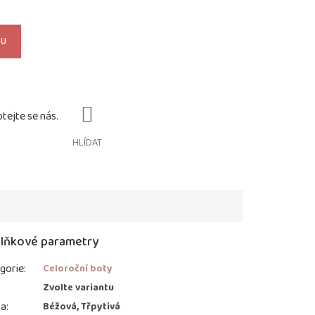
KU
HLÍDAT
lňkové parametry
gorie
:
Celoroční boty
:
Zvolte variantu
va
:
Béžová, Třpytivá