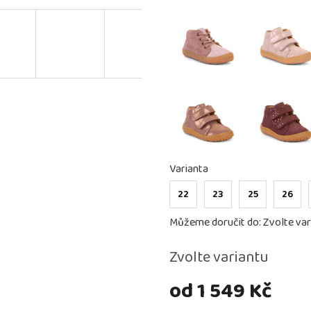
Varianta
22
23
25
26
Můžeme doručit do:
Zvolte var
Zvolte variantu
od
1 549 Kč