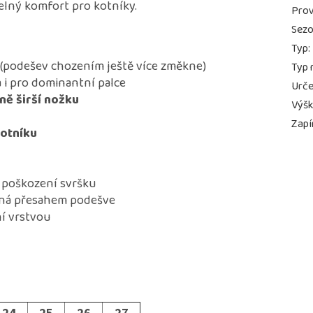
pelný komfort pro kotníky.
Prov
Sez
Typ
:
(podešev chozením ještě více změkne)
Typ 
 i pro dominantní palce
Urče
ně širší nožku
Výš
Zapí
kotníku
 poškození svršku
ěná přesahem podešve
í vrstvou