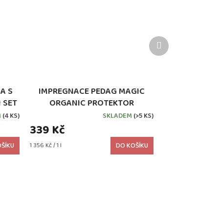
Další
produkt
A S
IMPREGNACE PEDAG MAGIC
 SET
ORGANIC PROTEKTOR
M
(4 KS)
SKLADEM
(>5 KS)
339 Kč
Měrná
ŠÍKU
1 356 Kč / 1 l
DO KOŠÍKU
cena: