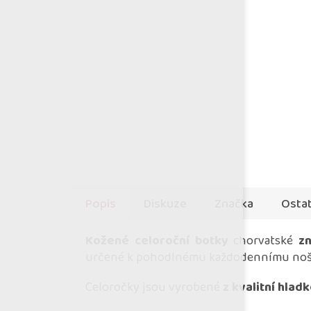
Popis
Diskuze
Značka
Ostat
Kožené celoroční botky
chorvatské
z
určené k pohodlnému každodennímu noš
Celoročky jsou vyrobené
z kvalitní hlad