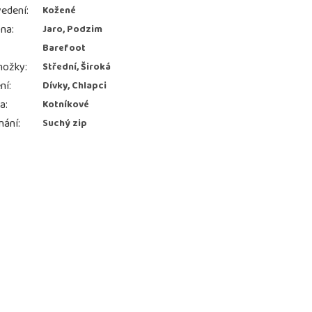
edení
:
Kožené
ona
:
Jaro, Podzim
Barefoot
nožky
:
Střední, Široká
ní
:
Dívky, Chlapci
ka
:
Kotníkové
nání
:
Suchý zip