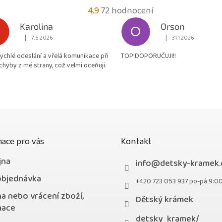
Průměrné
4,9
72 hodnocení
hodnocení
Karolina
Orson
O
obchodu
|
|
7.5.2026
31.1.2026
Hodnocení obchodu je 5 z 5 hvězdiček.
Hodnocení obchodu je
je
rychlé odeslání a vřelá komunikace při
TOP!DOPORUČUJI!!
4,9
chyby z mé strany, což velmi oceňuji.
z
5
hvězdiček.
ace pro vás
Kontakt
jna
info
@
detsky-kramek.
objednávka
+420 723 053 937 po-pá 9:0
a nebo vrácení zboží,
Dětský krámek
mace
detsky_kramek/