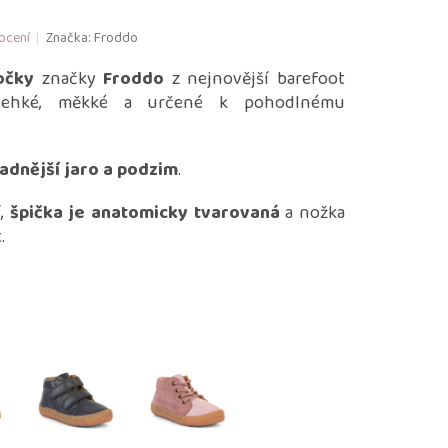
ocení
Značka:
Froddo
očky
značky
Froddo
z nejnovější barefoot
 lehké, měkké a určené k pohodlnému
ladnější jaro a podzim
.
í,
špička je anatomicky tvarovaná
a nožka
.