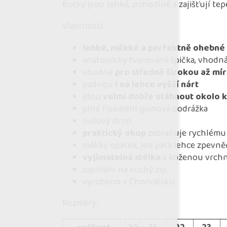
Botky jsou lehké, pohodlné a zajišťují te
Vlastnosti:
lehké, měkké a perfektně ohebné
anatomicky tvarovaná špička, vhodná
vhodné
pro středně širokou až mír
padnou
i na lehce vyšší nárt
jdou
velmi dobře utáhnout okolo 
plně flexibilní gumová podrážka
nulový drop
praktický okop
zabraňuje rychlému
měkký opatek, jen pata lehce zpevn
vyjímatelná stélka
s koženou vrchn
zapínání na suchý zip
vyrobeno v Chorvatsku
Rozměry: