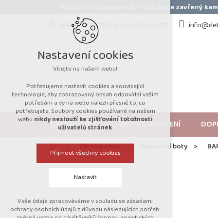
Přejít
V průběhu dovolené 31.7.-9.8. bude zavřený k
na
obsah
+420 723 053 937 po-pá 9:00-17:00
info@det
Nastavení cookies
Vítejte na našem webu!
Potřebujeme nastavit cookies a související
technologie, aby zobrazovaný obsah odpovídal vašim
potřebám a vy na webu nalezli přesně to, co
potřebujete. Soubory cookies používané na našem
webu
nikdy neslouží ke zjišťování totožnosti
DĚTSKÁ OBUV
DĚTSKÉ OBLEČENÍ
DOP
uživatelů stránek
.
Domů
Dětská obuv
Celoroční boty
BA
Přijmout všechny cookies
Nastavit
Vaše údaje zpracováváme v souladu se zásadami
Technická cookies
ochrany osobních údajů z důvodu následujících potřeb:
zpětná vazba od návštěvníků formou analytických