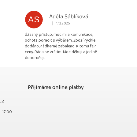
Adéla Sáblíková
AS
|
1.12.2025
 5 z 5 hvězdiček.
Hodnocení obchodu je 5 z 5 hvězdiček.
Úžasný přístup, moc milá komunikace,
ochota poradit s výběrem. Zboží rychle
dodáno, nádherně zabaleno. K tomu fajn
ceny. Ráda se vrátím. Moc děkuji a jedině
doporučuji.
Přijímáme online platby
cz
0-17:00