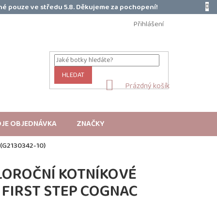
é pouze ve středu 5.8. Děkujeme za pochopení!
Přihlášení
HLEDAT
NÁKUPNÍ
Prázdný košík
KOŠÍK
JE OBJEDNÁVKA
ZNAČKY
G2130342-10)
LOROČNÍ KOTNÍKOVÉ
FIRST STEP COGNAC