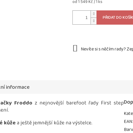
Měrná
od 1 549 Kč / 1 ks
cena:
PŘIDAT DO KOŠÍ
ní informace
Dop
načky Froddo
z nejnovější barefoot řady First step
ení.
Kate
EAN
ké kůže
a ještě jemnější kůže na výstelce.
Bar