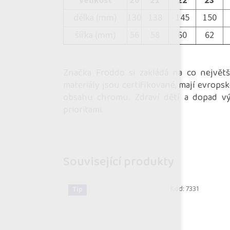
velikost
20
21
22
23
délka (mm)
130
138
145
150
šířka (mm)
56
58
60
62
Značka Froddo si zakládá na co největš
materiály jsou certifikované, mají evrops
obsahu chromu. Zdraví dětí a dopad výr
prioritami.
Související produkty
Kód:
7331
Tip