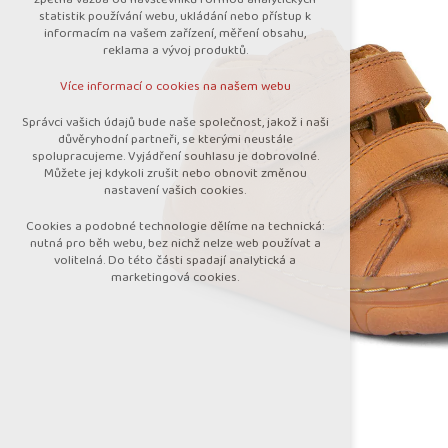
nutná pro provozování webu
statistik používání webu, ukládání nebo přístup k
udržení kontextu stránek (session):
informacím na vašem zařízení, měření obsahu,
případná přihlášení, volby jazyka, apod.
reklama a vývoj produktů.
Volitelná cookies
Více informací o cookies na našem webu
analytická pro anonymizované vyhodnocení
návštěvnosti
Správci vašich údajů bude naše společnost, jakož i naši
marketingová cookies (Google)
důvěryhodní partneři, se kterými neustále
spolupracujeme. Vyjádření souhlasu je dobrovolné.
Více informací o cookies na našem webu
Můžete jej kdykoli zrušit nebo obnovit změnou
nastavení vašich cookies.
Cookies a podobné technologie dělíme na technická:
Přijmout všechny cookies
nutná pro běh webu, bez nichž nelze web používat a
volitelná. Do této části spadají analytická a
marketingová cookies.
Odmítnout vše