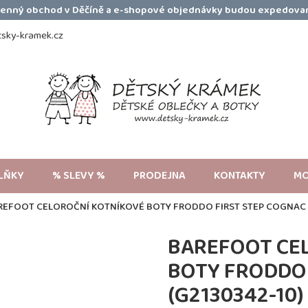
amenný obchod v Děčíně a e-shopové objednávky budou expedovan
sky-kramek.cz
LŇKY
% SLEVY %
PRODEJNA
KONTAKTY
MO
REFOOT CELOROČNÍ KOTNÍKOVÉ BOTY FRODDO FIRST STEP COGNAC (
BAREFOOT CE
BOTY FRODDO 
(G2130342-10)