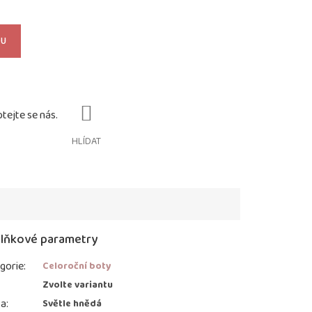
KU
HLÍDAT
lňkové parametry
gorie
:
Celoroční boty
:
Zvolte variantu
va
:
Světle hnědá