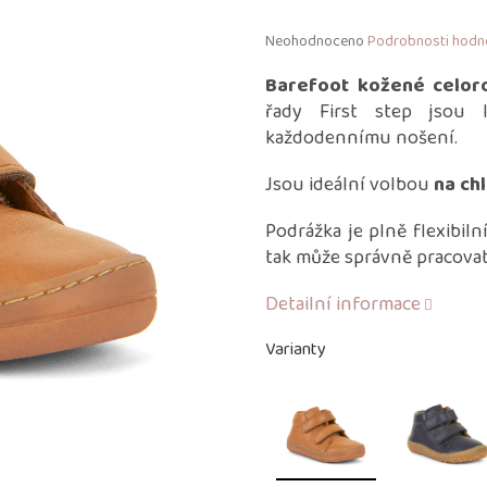
Průměrné
Neohodnoceno
Podrobnosti hodn
hodnocení
produktu
Barefoot kožené celor
je
řady First step jsou
0,0
každodennímu nošení.
z
5
Jsou ideální volbou
na ch
hvězdiček.
Podrážka je plně flexibiln
tak může správně pracovat
Detailní informace
Varianty