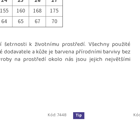
24
25
26
27
155
160
168
175
64
65
67
70
í šetrnosti k životnímu prostředí. Všechny použité
ké dodavatele a kůže je barvena přírodními barvivy bez
oby na prostředí okolo nás jsou jejich největšími
Kód:
7448
Kó
Tip