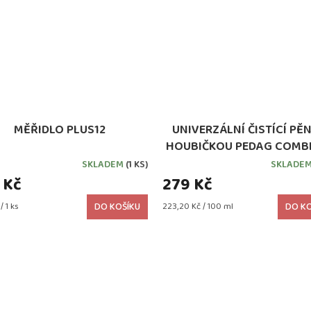
MĚŘIDLO PLUS12
UNIVERZÁLNÍ ČISTÍCÍ PĚN
HOUBIČKOU PEDAG COMBI
SKLADEM
(1 KS)
SKLADE
 Kč
279 Kč
Měrná
/ 1 ks
DO KOŠÍKU
223,20 Kč / 100 ml
DO KO
cena: