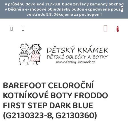
Přejít
V průběhu dovolené 31.7.-9.8. bude zavřený kamenný obchod
na
v Děčíně a e-shopové objednávky budou expedované pouze
obsah
ve středu 5.8. Děkujeme za pochopení!
NÁKUP
KOŠÍK
BAREFOOT CELOROČNÍ
KOTNÍKOVÉ BOTY FRODDO
FIRST STEP DARK BLUE
(G2130323-8, G2130360)