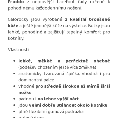
Froddo
z nejnovější barefoot řady určené k
pohodlnému každodennímu nošení.
Celoročky jsou vyrobené
z kvalitní broušené
kůže
a ještě jemnější kůže na výstelce. Botky jsou
lehké, pohodlné a zajišťují tepelný komfort pro
kotníky.
Vlastnosti:
lehké, měkké a perfektně ohebné
(podešev chozením ještě více změkne)
anatomicky tvarovaná špička, vhodná i pro
dominantní palce
vhodné
pro středně širokou až mírně širší
nožku
padnou
i na lehce vyšší nárt
jdou
velmi dobře utáhnout okolo kotníku
plně flexibilní gumová podrážka