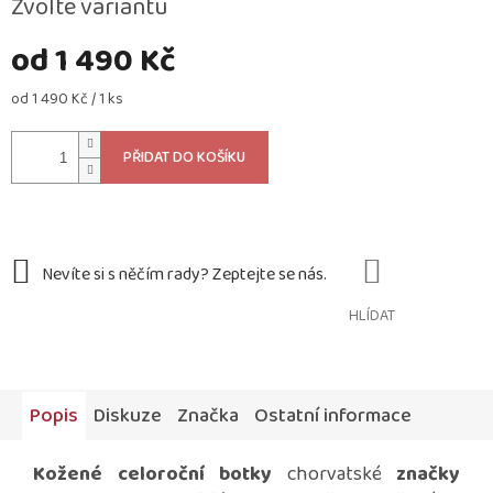
Zvolte variantu
od
1 490 Kč
Měrná
od 1 490 Kč / 1 ks
cena:
PŘIDAT DO KOŠÍKU
HLÍDAT
Popis
Diskuze
Značka
Ostatní informace
Kožené celoroční botky
chorvatské
značky