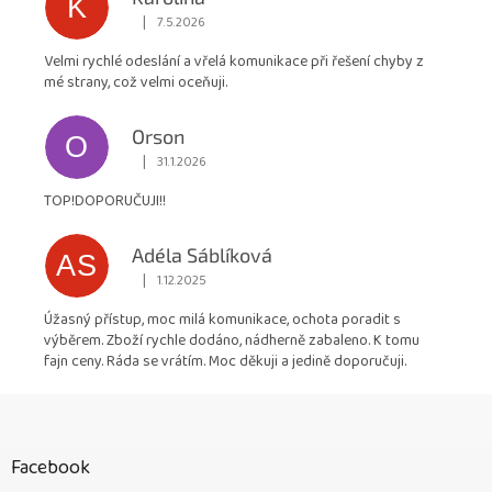
K
|
7.5.2026
Hodnocení obchodu je 5 z 5 hvězdiček.
Velmi rychlé odeslání a vřelá komunikace při řešení chyby z
mé strany, což velmi oceňuji.
Orson
O
|
31.1.2026
Hodnocení obchodu je 5 z 5 hvězdiček.
TOP!DOPORUČUJI!!
Adéla Sáblíková
AS
|
1.12.2025
Hodnocení obchodu je 5 z 5 hvězdiček.
Úžasný přístup, moc milá komunikace, ochota poradit s
výběrem. Zboží rychle dodáno, nádherně zabaleno. K tomu
fajn ceny. Ráda se vrátím. Moc děkuji a jedině doporučuji.
Z
á
p
Facebook
a