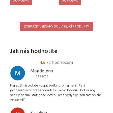
DO KOŠÍKU
DO KOŠÍKU
ZOBRAZIT VŠECHNY SOUVISEJÍCÍ PRODUKTY
Jak nás hodnotíte
Průměrné
4,9
72 hodnocení
hodnocení
Magdaléna
M
obchodu
|
27.7.2026
Hodnocení obchodu je 5 z 5 hvězdiček.
je
Nejlepší místo, kde koupit botky pro nejmenší. Paní
4,9
prodavačky ochotně poradí, zkušeně doporučí botky, aby
z
seděly, nechají důkladně vyzkoušet a vždycky jsou tam všichni
5
velice milí.
hvězdiček.
Karolina