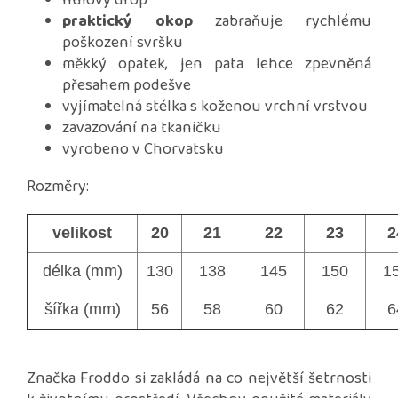
nulový drop
praktický okop
zabraňuje rychlému
poškození svršku
měkký opatek, jen pata lehce zpevněná
přesahem podešve
vyjímatelná stélka s koženou vrchní vrstvou
zavazování na tkaničku
vyrobeno v Chorvatsku
Rozměry:
velikost
20
21
22
23
2
délka (mm)
130
138
145
150
1
šířka (mm)
56
58
60
62
6
Značka Froddo si zakládá na co největší šetrnosti