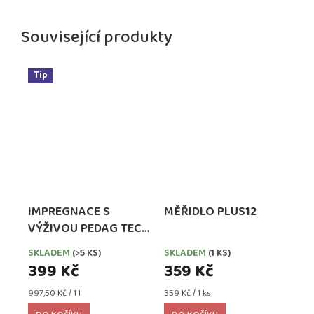
Související produkty
Tip
IMPREGNACE S
MĚŘIDLO PLUS12
VÝŽIVOU PEDAG TECH
WATERPROOFER,
SKLADEM
(>5 KS)
SKLADEM
(1 KS)
EXTRA SILNÁ
399 Kč
359 Kč
Měrná
Měrná
997,50 Kč / 1 l
359 Kč / 1 ks
cena:
cena: