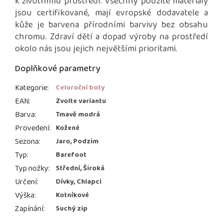
k životnímu prostředí. Všechny použité materiály
jsou certifikované, mají evropské dodavatele a
kůže je barvena přírodními barvivy bez obsahu
chromu. Zdraví dětí a dopad výroby na prostředí
okolo nás jsou jejich největšími prioritami.
Doplňkové parametry
Kategorie
:
Celoroční boty
EAN
:
Zvolte variantu
Barva
:
Tmavě modrá
Provedení
:
Kožené
Sezona
:
Jaro, Podzim
Typ
:
Barefoot
Typ nožky
:
Střední, Široká
Určení
:
Dívky, Chlapci
Výška
:
Kotníkové
Zapínání
:
Suchý zip