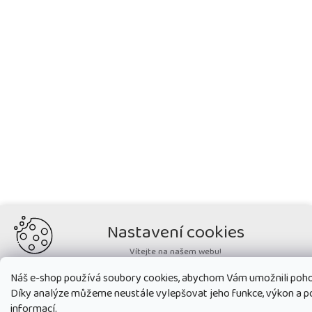
Nastavení cookies
Vítejte na našem webu!
Potřebujeme nastavit cookies a související technologie, aby
Náš e-shop používá soubory cookies, abychom Vám umožnili poho
zobrazovaný obsah odpovídal vašim potřebám a vy na webu nalezli
Díky analýze můžeme neustále vylepšovat jeho funkce, výkon a p
přesně to, co potřebujete. Soubory cookies používané na našem webu
nikdy neslouží ke zjišťování totožnosti uživatelů stránek
.
informací.