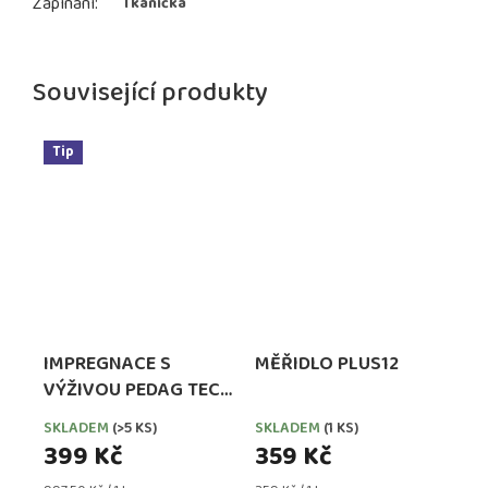
Zapínání
:
Tkanička
Související produkty
Tip
IMPREGNACE S
MĚŘIDLO PLUS12
VÝŽIVOU PEDAG TECH
WATERPROOFER,
SKLADEM
(>5 KS)
SKLADEM
(1 KS)
EXTRA SILNÁ
399 Kč
359 Kč