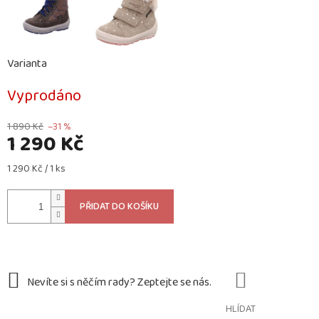
Varianta
Vyprodáno
1 890 Kč
–31 %
1 290 Kč
Měrná
1 290 Kč / 1 ks
cena:
PŘIDAT DO KOŠÍKU
HLÍDAT