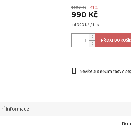
1 690 Kč
–41 %
990 Kč
Měrná
od 990 Kč / 1 ks
cena:
PŘIDAT DO KOŠÍ
ní informace
Dop