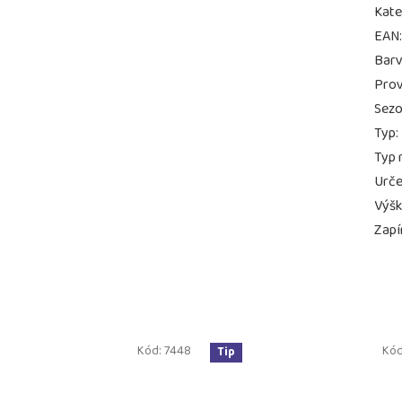
Kate
EAN
Bar
Prov
Sez
Typ
:
Typ 
Urče
Výš
Zapí
Kód:
7448
Kód
Tip