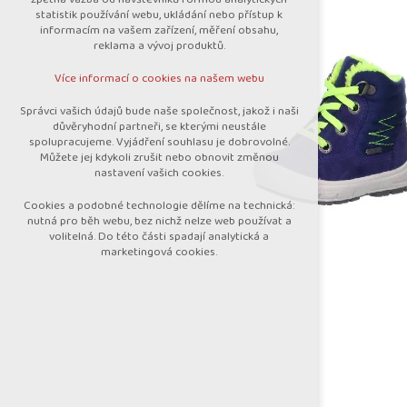
nutná pro provozování webu
statistik používání webu, ukládání nebo přístup k
udržení kontextu stránek (session):
informacím na vašem zařízení, měření obsahu,
případná přihlášení, volby jazyka, apod.
reklama a vývoj produktů.
Volitelná cookies
Více informací o cookies na našem webu
analytická pro anonymizované vyhodnocení
návštěvnosti
Správci vašich údajů bude naše společnost, jakož i naši
marketingová cookies (Google)
důvěryhodní partneři, se kterými neustále
spolupracujeme. Vyjádření souhlasu je dobrovolné.
Více informací o cookies na našem webu
Můžete jej kdykoli zrušit nebo obnovit změnou
nastavení vašich cookies.
Cookies a podobné technologie dělíme na technická:
Přijmout všechny cookies
nutná pro běh webu, bez nichž nelze web používat a
volitelná. Do této části spadají analytická a
marketingová cookies.
Odmítnout vše