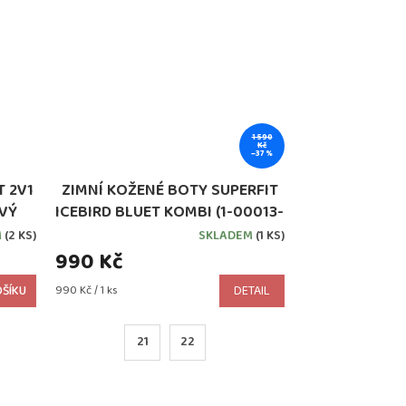
1 590
Kč
–37 %
 2V1
ZIMNÍ KOŽENÉ BOTY SUPERFIT
VÝ
ICEBIRD BLUET KOMBI (1-00013-
85)
M
(2 KS)
SKLADEM
(1 KS)
990 Kč
Měrná
ŠÍKU
990 Kč / 1 ks
DETAIL
cena:
21
22