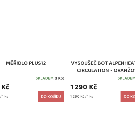
MĚŘIDLO PLUS12
VYSOUŠEČ BOT ALPENHEAT
CIRCULATION - ORANŽO
SKLADEM
(1 KS)
SKLADE
 Kč
1 290 Kč
Měrná
/ 1 ks
DO KOŠÍKU
1 290 Kč / 1 ks
DO KO
cena: