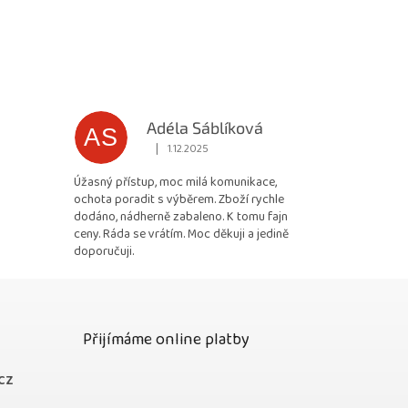
Adéla Sáblíková
AS
|
1.12.2025
 5 z 5 hvězdiček.
Hodnocení obchodu je 5 z 5 hvězdiček.
Úžasný přístup, moc milá komunikace,
ochota poradit s výběrem. Zboží rychle
dodáno, nádherně zabaleno. K tomu fajn
ceny. Ráda se vrátím. Moc děkuji a jedině
doporučuji.
Přijímáme online platby
cz