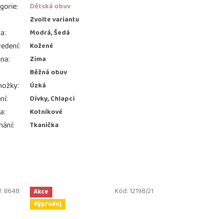
gorie
:
Dětská obuv
:
Zvolte variantu
va
:
Modrá, Šedá
edení
:
Kožené
ona
:
Zima
Běžná obuv
nožky
:
Úzká
ní
:
Dívky, Chlapci
ka
:
Kotníkové
nání
:
Tkanička
:
8648
Kód:
12198/21
Akce
Výprodej