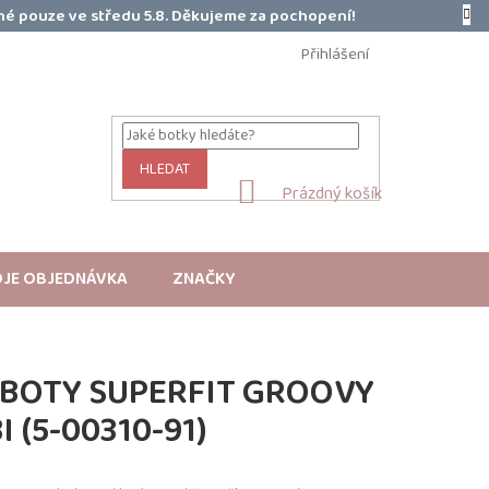
é pouze ve středu 5.8. Děkujeme za pochopení!
Přihlášení
HLEDAT
NÁKUPNÍ
Prázdný košík
KOŠÍK
JE OBJEDNÁVKA
ZNAČKY
 BOTY SUPERFIT GROOVY
 (5-00310-91)