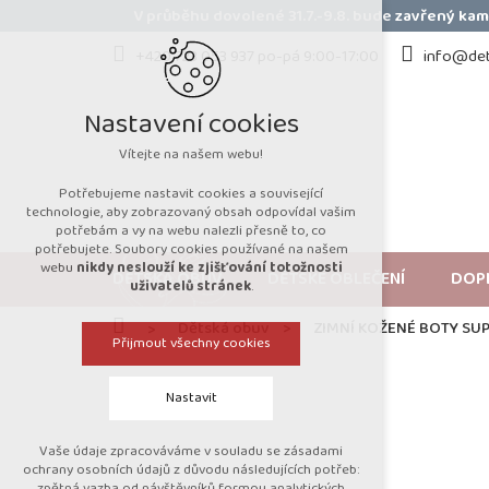
Přejít
V průběhu dovolené 31.7.-9.8. bude zavřený k
na
obsah
+420 723 053 937 po-pá 9:00-17:00
info@det
Nastavení cookies
Vítejte na našem webu!
Potřebujeme nastavit cookies a související
technologie, aby zobrazovaný obsah odpovídal vašim
potřebám a vy na webu nalezli přesně to, co
potřebujete. Soubory cookies používané na našem
webu
nikdy neslouží ke zjišťování totožnosti
DĚTSKÁ OBUV
DĚTSKÉ OBLEČENÍ
DOP
uživatelů stránek
.
Domů
Dětská obuv
ZIMNÍ KOŽENÉ BOTY SU
Přijmout všechny cookies
Nastavit
Vaše údaje zpracováváme v souladu se zásadami
Technická cookies
ochrany osobních údajů z důvodu následujících potřeb:
zpětná vazba od návštěvníků formou analytických