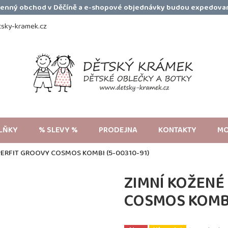
amenný obchod v Děčíně a e-shopové objednávky budou expedovan
sky-kramek.cz
LŇKY
% SLEVY %
PRODEJNA
KONTAKTY
MO
PERFIT GROOVY COSMOS KOMBI (5-00310-91)
ZIMNÍ KOŽENÉ
COSMOS KOMBI