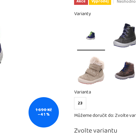
Průměrné
Neohodno
Akce
Výprodej
hodnocení
produktu
Varianty
je
0,0
z
5
hvězdiček.
Varianta
23
1 690 Kč
–41 %
Můžeme doručit do:
Zvolte var
Zvolte variantu