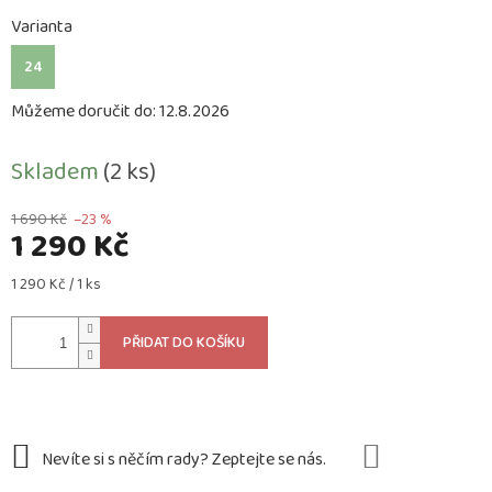
Varianta
24
Můžeme doručit do:
12.8.2026
Skladem
(2 ks)
1 690 Kč
–23 %
1 290 Kč
Měrná
1 290 Kč / 1 ks
cena:
PŘIDAT DO KOŠÍKU