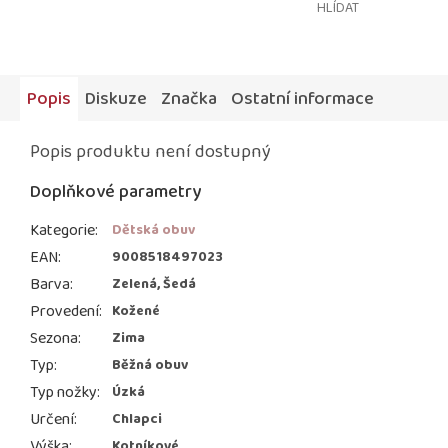
HLÍDAT
Popis
Diskuze
Značka
Ostatní informace
Popis produktu není dostupný
Doplňkové parametry
Kategorie
:
Dětská obuv
EAN
:
9008518497023
Barva
:
Zelená, Šedá
Provedení
:
Kožené
Sezona
:
Zima
Typ
:
Běžná obuv
Typ nožky
:
Úzká
Určení
:
Chlapci
Výška
:
Kotníkové