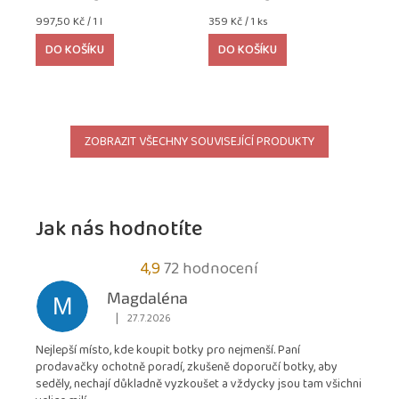
Měrná
Měrná
997,50 Kč / 1 l
359 Kč / 1 ks
cena:
cena:
DO KOŠÍKU
DO KOŠÍKU
ZOBRAZIT VŠECHNY SOUVISEJÍCÍ PRODUKTY
Jak nás hodnotíte
Průměrné
4,9
72 hodnocení
hodnocení
Magdaléna
M
obchodu
|
27.7.2026
Hodnocení obchodu je 5 z 5 hvězdiček.
je
Nejlepší místo, kde koupit botky pro nejmenší. Paní
4,9
prodavačky ochotně poradí, zkušeně doporučí botky, aby
z
seděly, nechají důkladně vyzkoušet a vždycky jsou tam všichni
5