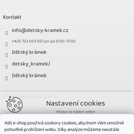
Kontakt
info
@
detsky-kramek.cz
+420 723 053 937 po-pá 9:00-17:00
Dětský krámek
detsky_kramek/
Dětský krámek
Přijímáme online platby
Nastavení cookies
Vítejte na našem webu!
Potřebujeme nastavit cookies a související technologie, aby
Náš e-shop používá soubory cookies, abychom Vám umožnili
zobrazovaný obsah odpovídal vašim potřebám a vy na webu nalezli
pohodlné prohlížení webu. Díky analýze můžeme neustále
přesně to, co potřebujete. Soubory cookies používané na našem webu