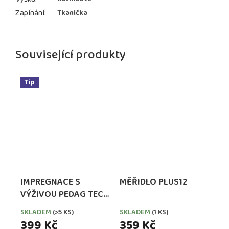
Zapínání
:
Tkanička
Související produkty
Tip
IMPREGNACE S
MĚŘIDLO PLUS12
VÝŽIVOU PEDAG TECH
WATERPROOFER,
SKLADEM
(>5 KS)
SKLADEM
(1 KS)
EXTRA SILNÁ
399 Kč
359 Kč