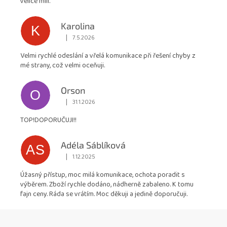
velice milí.
hvězdiček.
Karolina
K
|
7.5.2026
Hodnocení obchodu je 5 z 5 hvězdiček.
Velmi rychlé odeslání a vřelá komunikace při řešení chyby z
mé strany, což velmi oceňuji.
Orson
O
|
31.1.2026
Hodnocení obchodu je 5 z 5 hvězdiček.
TOP!DOPORUČUJI!!
Adéla Sáblíková
AS
|
1.12.2025
Hodnocení obchodu je 5 z 5 hvězdiček.
Úžasný přístup, moc milá komunikace, ochota poradit s
výběrem. Zboží rychle dodáno, nádherně zabaleno. K tomu
fajn ceny. Ráda se vrátím. Moc děkuji a jedině doporučuji.
Z
á