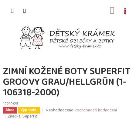
Přejít
na
NÁKUP
obsah
KOŠÍK
ZIMNÍ KOŽENÉ BOTY SUPERFIT
GROOVY GRAU/HELLGRÜN (1-
106318-2000)
12219/25
Průměrné
Neohodnoceno
Podrobnosti hodnocení
Akce
Výprodej
hodnocení
Značka:
Superfit
produktu
je
0,0