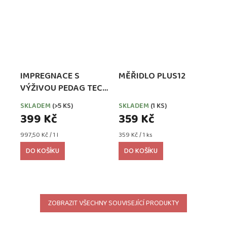
IMPREGNACE S
MĚŘIDLO PLUS12
VÝŽIVOU PEDAG TECH
WATERPROOFER,
SKLADEM
(>5 KS)
SKLADEM
(1 KS)
EXTRA SILNÁ
399 Kč
359 Kč
Měrná
Měrná
997,50 Kč / 1 l
359 Kč / 1 ks
cena:
cena:
DO KOŠÍKU
DO KOŠÍKU
ZOBRAZIT VŠECHNY SOUVISEJÍCÍ PRODUKTY