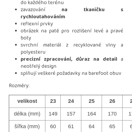
do každého terénu
zavazování
na tkaničku s
rychloutahováním
reflexní prvky
obrázek na patě pro rozlišení levé a pravé
boty
svrchní materiál z recyklované vlny a
polyesteru
precizní zpracování, důraz na detail
a
neotřelý design
splňují veškeré požadavky na barefoot obuv
Rozměry:
velikost
23
24
25
26
délka (mm)
149
157
164
170
1
šířka (mm)
60
61
64
65