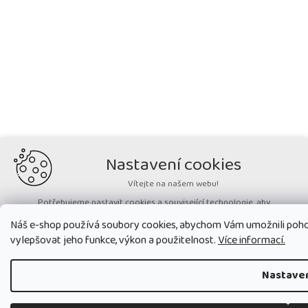
Nastavení cookies
Vítejte na našem webu!
Potřebujeme nastavit cookies a související technologie, aby
zobrazovaný obsah odpovídal vašim potřebám a vy na webu nalezli
Náš e-shop používá soubory cookies, abychom Vám umožnili poho
přesně to, co potřebujete. Soubory cookies používané na našem webu
nikdy neslouží ke zjišťování totožnosti uživatelů stránek
.
vylepšovat jeho funkce, výkon a použitelnost.
Více informací.
Přijmout všechny cookies
Nastave
Nastavit