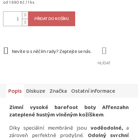
Měrná
od 1 690 Kč / 1 ks
cena:
PŘIDAT DO KOŠÍKU
HLÍDAT
Popis
Diskuze
Značka
Ostatní informace
Zimní vysoké barefoot boty Affenzahn
zateplené hustým vlněným kožíškem
.
Díky speciální membráně jsou
voděodolné,
a
zároveň perfektně prodyšné.
Odolný svrchní