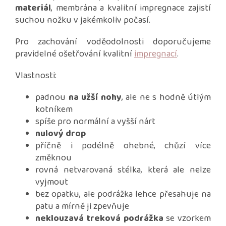
materiál
, membrána a kvalitní impregnace zajistí
suchou nožku v jakémkoliv počasí.
Pro zachování voděodolnosti doporučujeme
pravidelné ošetřování kvalitní
impregnací
.
Vlastnosti:
padnou
na užší nohy
, ale ne s hodně útlým
kotníkem
spíše pro normální a vyšší nárt
nulový drop
příčně i podélně ohebné, chůzí více
změknou
rovná netvarovaná stélka, která ale nelze
vyjmout
bez opatku, ale podrážka lehce přesahuje na
patu a mírně ji zpevňuje
neklouzavá treková podrážka
se vzorkem