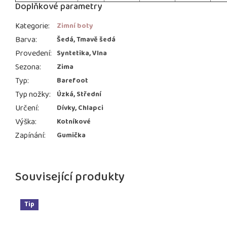
Doplňkové parametry
Kategorie
:
Zimní boty
Barva
:
Šedá, Tmavě šedá
Provedení
:
Syntetika, Vlna
Sezona
:
Zima
Typ
:
Barefoot
Typ nožky
:
Úzká, Střední
Určení
:
Dívky, Chlapci
Výška
:
Kotníkové
Zapínání
:
Gumička
Související produkty
Tip