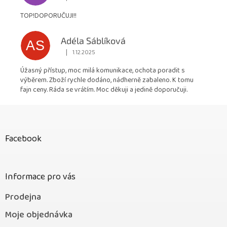
Hodnocení obchodu je 5 z 5 hvězdiček.
TOP!DOPORUČUJI!!
Adéla Sáblíková
AS
|
1.12.2025
Hodnocení obchodu je 5 z 5 hvězdiček.
Úžasný přístup, moc milá komunikace, ochota poradit s
výběrem. Zboží rychle dodáno, nádherně zabaleno. K tomu
fajn ceny. Ráda se vrátím. Moc děkuji a jedině doporučuji.
Z
á
p
Facebook
a
t
í
Informace pro vás
Prodejna
Moje objednávka