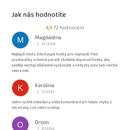
Jak nás hodnotíte
Průměrné
4,9
72 hodnocení
hodnocení
Magdaléna
M
obchodu
|
27.7.2026
Hodnocení obchodu je 5 z 5 hvězdiček.
je
Nejlepší místo, kde koupit botky pro nejmenší. Paní
4,9
prodavačky ochotně poradí, zkušeně doporučí botky, aby
z
seděly, nechají důkladně vyzkoušet a vždycky jsou tam všichni
5
velice milí.
hvězdiček.
Karolina
K
|
7.5.2026
Hodnocení obchodu je 5 z 5 hvězdiček.
Velmi rychlé odeslání a vřelá komunikace při řešení chyby z
mé strany, což velmi oceňuji.
Orson
O
|
31.1.2026