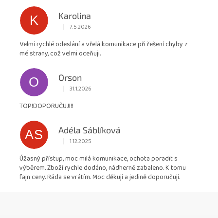
hvězdiček.
Karolina
K
|
7.5.2026
Hodnocení obchodu je 5 z 5 hvězdiček.
Velmi rychlé odeslání a vřelá komunikace při řešení chyby z
mé strany, což velmi oceňuji.
Orson
O
|
31.1.2026
Hodnocení obchodu je 5 z 5 hvězdiček.
TOP!DOPORUČUJI!!
Adéla Sáblíková
AS
|
1.12.2025
Hodnocení obchodu je 5 z 5 hvězdiček.
Úžasný přístup, moc milá komunikace, ochota poradit s
výběrem. Zboží rychle dodáno, nádherně zabaleno. K tomu
fajn ceny. Ráda se vrátím. Moc děkuji a jedině doporučuji.
Z
á