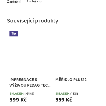
Zapínání
:
Suchý zip
Související produkty
Tip
IMPREGNACE S
MĚŘIDLO PLUS12
VÝŽIVOU PEDAG TECH
WATERPROOFER,
SKLADEM
(>5 KS)
SKLADEM
(1 KS)
EXTRA SILNÁ
399 Kč
359 Kč