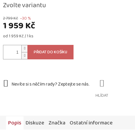
Zvolte variantu
2 799 Kč
–30 %
1 959 Kč
Měrná
od 1 959 Kč / 1 ks
cena:
PŘIDAT DO KOŠÍKU
HLÍDAT
Popis
Diskuze
Značka
Ostatní informace