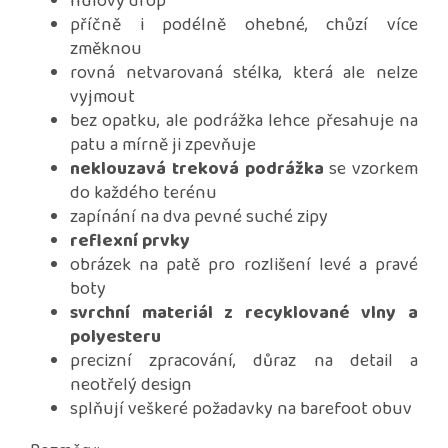
nulový drop
příčně i podélně ohebné, chůzí více
změknou
rovná netvarovaná stélka, která ale nelze
vyjmout
bez opatku, ale podrážka lehce přesahuje na
patu a mírně ji zpevňuje
neklouzavá treková podrážka
se vzorkem
do každého terénu
zapínání na dva pevné suché zipy
reflexní prvky
obrázek na patě pro rozlišení levé a pravé
boty
svrchní materiál z recyklované vlny a
polyesteru
precizní zpracování, důraz na detail a
neotřelý design
splňují veškeré požadavky na barefoot obuv