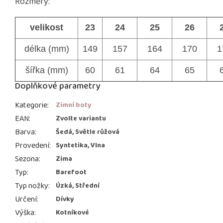
Rozměry:
velikost
23
24
25
26
délka (mm)
149
157
164
170
1
šířka (mm)
60
61
64
65
Doplňkové parametry
Kategorie
:
Zimní boty
EAN
:
Zvolte variantu
Barva
:
Šedá, Světle růžová
Provedení
:
Syntetika, Vlna
Sezona
:
Zima
Typ
:
Barefoot
Typ nožky
:
Úzká, Střední
Určení
:
Dívky
Výška
:
Kotníkové