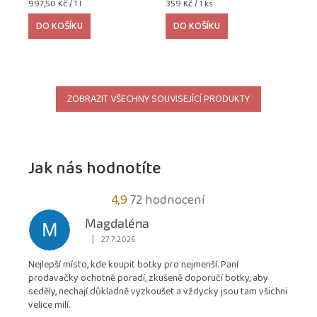
Měrná
Měrná
997,50 Kč / 1 l
359 Kč / 1 ks
cena:
cena:
DO KOŠÍKU
DO KOŠÍKU
ZOBRAZIT VŠECHNY SOUVISEJÍCÍ PRODUKTY
Jak nás hodnotíte
Průměrné
4,9
72 hodnocení
hodnocení
Magdaléna
M
obchodu
|
27.7.2026
Hodnocení obchodu je 5 z 5 hvězdiček.
je
Nejlepší místo, kde koupit botky pro nejmenší. Paní
4,9
prodavačky ochotně poradí, zkušeně doporučí botky, aby
z
seděly, nechají důkladně vyzkoušet a vždycky jsou tam všichni
5
velice milí.