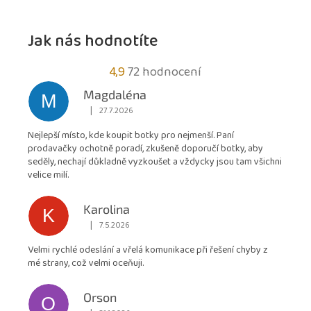
Jak nás hodnotíte
Průměrné
4,9
72 hodnocení
hodnocení
Magdaléna
M
obchodu
|
27.7.2026
Hodnocení obchodu je 5 z 5 hvězdiček.
je
Nejlepší místo, kde koupit botky pro nejmenší. Paní
4,9
prodavačky ochotně poradí, zkušeně doporučí botky, aby
z
seděly, nechají důkladně vyzkoušet a vždycky jsou tam všichni
5
velice milí.
hvězdiček.
Karolina
K
|
7.5.2026
Hodnocení obchodu je 5 z 5 hvězdiček.
Velmi rychlé odeslání a vřelá komunikace při řešení chyby z
mé strany, což velmi oceňuji.
Orson
O