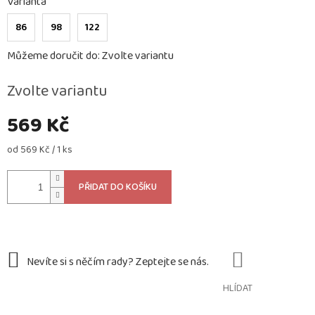
Varianta
86
98
122
Můžeme doručit do:
Zvolte variantu
Zvolte variantu
569 Kč
Měrná
od 569 Kč / 1 ks
cena:
PŘIDAT DO KOŠÍKU
HLÍDAT