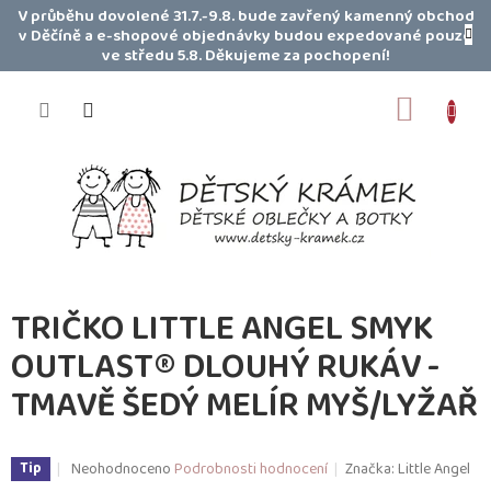
Přejít
V průběhu dovolené 31.7.-9.8. bude zavřený kamenný obchod
na
v Děčíně a e-shopové objednávky budou expedované pouze
obsah
ve středu 5.8. Děkujeme za pochopení!
NÁKUP
KOŠÍK
TRIČKO LITTLE ANGEL SMYK
OUTLAST® DLOUHÝ RUKÁV -
TMAVĚ ŠEDÝ MELÍR MYŠ/LYŽAŘ
Průměrné
Neohodnoceno
Podrobnosti hodnocení
Značka:
Little Angel
Tip
hodnocení