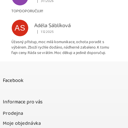
|
31.1.2026
Hodnocení obchodu je 5 z 5 hvězdiček.
TOP!DOPORUČUJI!!
Adéla Sáblíková
AS
|
1.12.2025
Hodnocení obchodu je 5 z 5 hvězdiček.
Úžasný přístup, moc milá komunikace, ochota poradit s
výběrem. Zboží rychle dodáno, nádherně zabaleno. K tomu
fajn ceny. Ráda se vrátím. Moc děkuji a jedině doporučuji.
Z
á
p
Facebook
a
t
í
Informace pro vás
Prodejna
Moje objednávka