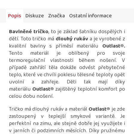
Popis
Diskuze
Značka
Ostatní informace
Bavlněné tričko
, to je základ šatníku dospělých i
dětí. Toto tričko má
dlouhý rukáv
a je vyrobené z
kvalitní bavlny s příměsí materiálu
Outlast®
.
Tento materiál je oblíbený pro svoje
termoregulační vlastnosti během nošení. V
případě zahřátí těla dokáže odvést přebytečné
teplo, které ve chvíli poklesu tělesné teploty opět
uvolní a zahřeje. Děti tak mají díky
materiálu
Outlast®
zajištěný teplotní komfort po
celou dobu nošení.
Tričko má dlouhý rukáv a materiál
Outlast®
je zde
zastoupený v teplejší smykové variantě. Je
perfektní na zimu, ale stejně dobře jej využijete i
v jarních či podzimních měsících. Díky pružnému