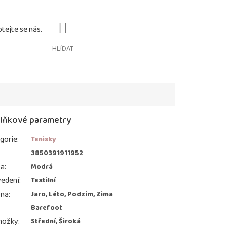
HLÍDAT
lňkové parametry
gorie
:
Tenisky
:
3850391911952
va
:
Modrá
edení
:
Textilní
ona
:
Jaro, Léto, Podzim, Zima
Barefoot
nožky
:
Střední, Široká