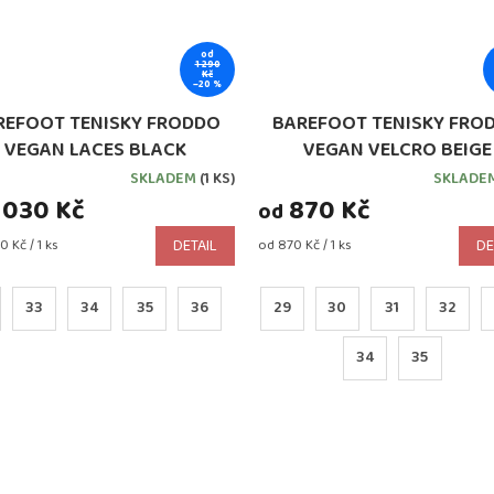
od
1 290
Kč
–20 %
REFOOT TENISKY FRODDO
BAREFOOT TENISKY FRO
VEGAN LACES BLACK
VEGAN VELCRO BEIGE
G3130228-7, G3130249-7)
(G3130229-3)
SKLADEM
(1 KS)
SKLADE
rné
 030 Kč
870 Kč
ení
od
tu
Měrná
0 Kč / 1 ks
DETAIL
od 870 Kč / 1 ks
DE
cena:
33
34
35
36
29
30
31
32
ček.
34
35