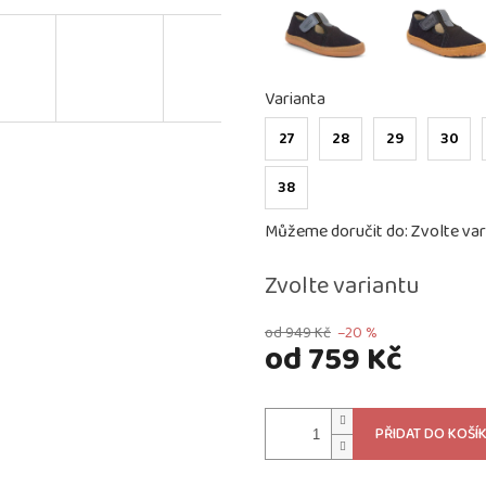
Varianta
27
28
29
30
38
Můžeme doručit do:
Zvolte var
Zvolte variantu
od 949 Kč
–20 %
od
759 Kč
Měrná
cena:
PŘIDAT DO KOŠÍ