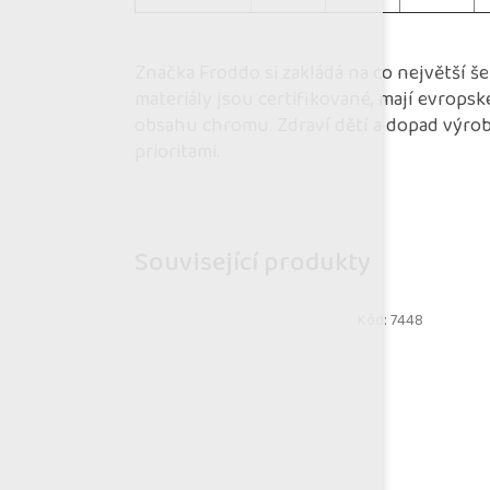
Značka Froddo si zakládá na co největší š
materiály jsou certifikované, mají evropsk
obsahu chromu. Zdraví dětí a dopad výroby
prioritami.
Související produkty
Kód:
7448