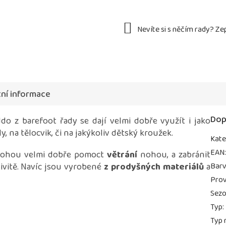
ní informace
Dop
o z barefoot řady se dají velmi dobře využít i jako
ly, na tělocvik, či na jakýkoliv dětský kroužek.
Kate
EAN
 mohou velmi dobře pomoct
větrání
nohou, a zabránit
tivitě. Navíc jsou vyrobené
z prodyšných materiálů
a
Bar
Prov
Sez
Typ
:
Typ 