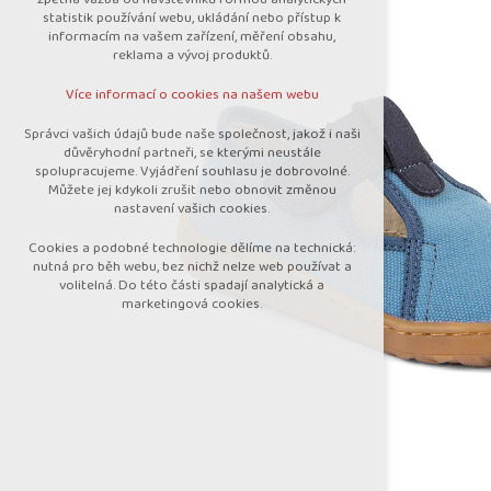
nutná pro provozování webu
statistik používání webu, ukládání nebo přístup k
udržení kontextu stránek (session):
informacím na vašem zařízení, měření obsahu,
případná přihlášení, volby jazyka, apod.
reklama a vývoj produktů.
Volitelná cookies
Více informací o cookies na našem webu
analytická pro anonymizované vyhodnocení
návštěvnosti
Správci vašich údajů bude naše společnost, jakož i naši
marketingová cookies (Google)
důvěryhodní partneři, se kterými neustále
spolupracujeme. Vyjádření souhlasu je dobrovolné.
Více informací o cookies na našem webu
Můžete jej kdykoli zrušit nebo obnovit změnou
nastavení vašich cookies.
Cookies a podobné technologie dělíme na technická:
Přijmout všechny cookies
nutná pro běh webu, bez nichž nelze web používat a
volitelná. Do této části spadají analytická a
marketingová cookies.
Odmítnout vše