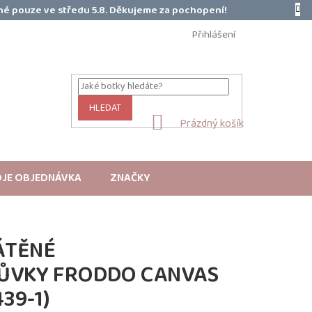
é pouze ve středu 5.8. Děkujeme za pochopení!
Přihlášení
HLEDAT
NÁKUPNÍ
Prázdný košík
KOŠÍK
JE OBJEDNÁVKA
ZNAČKY
ÁTĚNÉ
ZŮVKY FRODDO CANVAS
39-1)