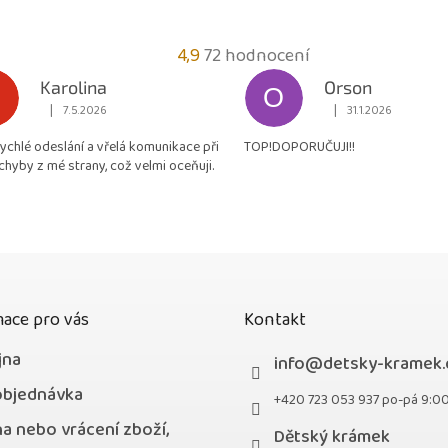
Průměrné
4,9
72 hodnocení
hodnocení
Karolina
Orson
O
obchodu
|
|
7.5.2026
31.1.2026
Hodnocení obchodu je 5 z 5 hvězdiček.
Hodnocení obchodu je
je
rychlé odeslání a vřelá komunikace při
TOP!DOPORUČUJI!!
4,9
chyby z mé strany, což velmi oceňuji.
z
5
hvězdiček.
ace pro vás
Kontakt
jna
info
@
detsky-kramek.
objednávka
+420 723 053 937 po-pá 9:0
a nebo vrácení zboží,
Dětský krámek