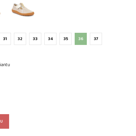
31
32
33
34
35
36
37
iantu
KU