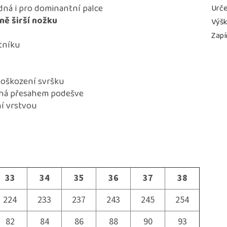
dná i pro dominantní palce
Urče
ně širší nožku
Výš
Zapí
tníku
poškození svršku
ěná přesahem podešve
í vrstvou
33
34
35
36
37
38
224
233
237
243
245
254
82
84
86
88
90
93