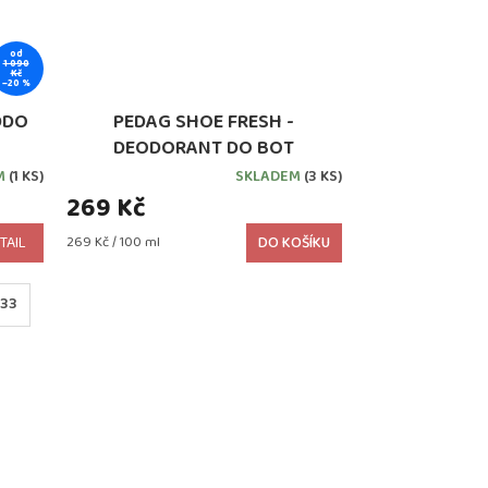
od
1 090
Kč
–20 %
DDO
PEDAG SHOE FRESH -
DEODORANT DO BOT
M
(1 KS)
SKLADEM
(3 KS)
269 Kč
Měrná
TAIL
269 Kč / 100 ml
DO KOŠÍKU
cena:
33