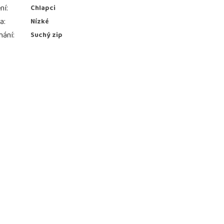
ní
:
Chlapci
ka
:
Nízké
nání
:
Suchý zip