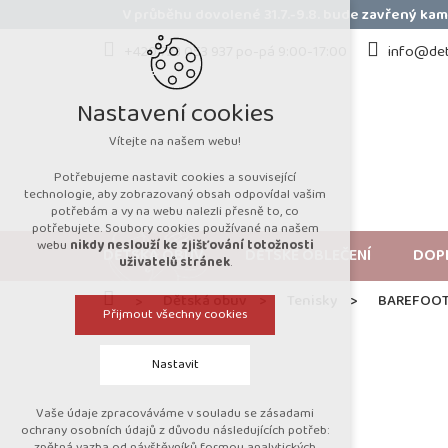
Přejít
V průběhu dovolené 31.7.-9.8. bude zavřený k
na
obsah
+420 723 053 937 po-pá 9:00-17:00
info@det
Nastavení cookies
Vítejte na našem webu!
Potřebujeme nastavit cookies a související
technologie, aby zobrazovaný obsah odpovídal vašim
potřebám a vy na webu nalezli přesně to, co
potřebujete. Soubory cookies používané na našem
webu
nikdy neslouží ke zjišťování totožnosti
DĚTSKÁ OBUV
DĚTSKÉ OBLEČENÍ
DOP
uživatelů stránek
.
Domů
Dětská obuv
Tenisky
BAREFOOT
Přijmout všechny cookies
Nastavit
Vaše údaje zpracováváme v souladu se zásadami
Technická cookies
ochrany osobních údajů z důvodu následujících potřeb:
zpětná vazba od návštěvníků formou analytických