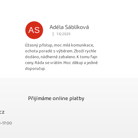
Adéla Sáblíková
AS
|
1.12.2025
 5 z 5 hvězdiček.
Hodnocení obchodu je 5 z 5 hvězdiček.
Úžasný přístup, moc milá komunikace,
ochota poradit s výběrem. Zboží rychle
dodáno, nádherně zabaleno. K tomu fajn
ceny. Ráda se vrátím. Moc děkuji a jedině
doporučuji.
Přijímáme online platby
cz
0-17:00