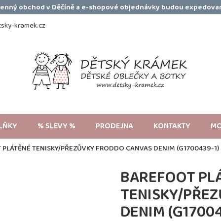
amenný obchod v Děčíně a e-shopové objednávky budou expedovan
sky-kramek.cz
LŇKY
% SLEVY %
PRODEJNA
KONTAKTY
MO
 PLÁTĚNÉ TENISKY/PŘEZŮVKY FRODDO CANVAS DENIM (G1700439-1)
BAREFOOT PL
TENISKY/PŘE
DENIM (G17004