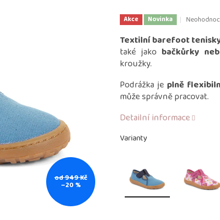
Průměrné
Neohodnoc
Akce
Novinka
hodnocení
produktu
Textilní barefoot tenisk
je
také jako
bačkůrky neb
0,0
kroužky.
z
5
Podrážka je
plně flexibiln
hvězdiček.
může správně pracovat.
Detailní informace
Varianty
od 949 Kč
–20 %