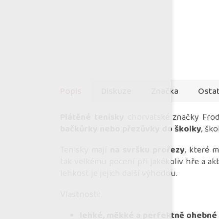
Popis
Diskuze
Značka
Ostat
Plátěné tenisky
chorvatské značky Frodd
bačkůrky nebo přezůvky do školky
, ško
Tenisky mají
na svršku prořezy
, které
tak velkému pocení při jakékoliv hře a ak
lehkost je jejich další výhodou.
Vlastnosti:
lehké, měkké a perfektně ohebné