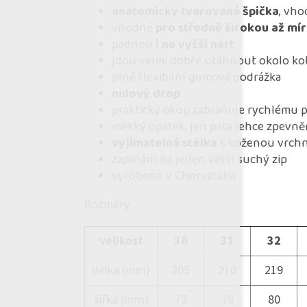
anatomicky tvarovaná špička
, vho
vhodné
pro středně širokou až mír
padnou
i na vyšší nárt
jdou velmi dobře utáhnout okolo ko
plně flexibilní gumová podrážka
nulový drop
praktický okop zabraňuje rychlému 
měkký opatek, jen pata lehce zpevn
vyjímatelná stélka
s koženou vrchn
zapínání na jeden větší suchý zip
vyrobeno v Chorvatsku
Rozměry:
velikost
30
31
32
délka (mm)
205
210
219
šířka (mm)
75
78
80