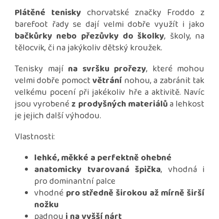
Plátěné tenisky
chorvatské značky Froddo z
barefoot řady se dají velmi dobře využít i jako
bačkůrky nebo přezůvky do školky
, školy, na
tělocvik, či na jakýkoliv dětský kroužek.
Tenisky mají
na svršku prořezy
, které mohou
velmi dobře pomoct
větrání
nohou, a zabránit tak
velkému pocení při jakékoliv hře a aktivitě. Navíc
jsou vyrobené
z prodyšných materiálů
a lehkost
je jejich další výhodou.
Vlastnosti:
lehké, měkké a perfektně ohebné
anatomicky tvarovaná špička
, vhodná i
pro dominantní palce
vhodné
pro středně širokou až mírně širší
nožku
padnou
i na vyšší nárt