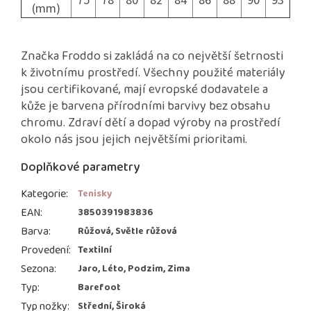
75
78
80
82
84
86
88
90
93
(mm)
Značka Froddo si zakládá na co největší šetrnosti
k životnímu prostředí. Všechny použité materiály
jsou certifikované, mají evropské dodavatele a
kůže je barvena přírodními barvivy bez obsahu
chromu. Zdraví dětí a dopad výroby na prostředí
okolo nás jsou jejich největšími prioritami.
Doplňkové parametry
Kategorie
:
Tenisky
EAN
:
3850391983836
Barva
:
Růžová, Světle růžová
Provedení
:
Textilní
Sezona
:
Jaro, Léto, Podzim, Zima
Typ
:
Barefoot
Typ nožky
:
Střední, Široká