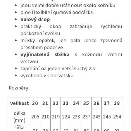
jdou velmi dobře utáhnout okolo kotníku
plně flexibilní gumová podrážka
nulový drop
praktický okop zabraňuje rychlému
poškození svršku
měkký opatek, jen pata lehce zpevněná
přesahem podešve
vyjímatelná stélka
s koženou vrchní
vrstvou
zapínání na jeden větší suchý zip
vyrobeno v Chorvatsku
Rozměry:
velikost
30
31
32
33
34
35
36
37
38
délka
205
210
219
224
233
237
243
245
254
(mm)
šířka