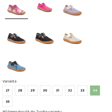
Varianta
27
28
29
30
31
32
33
34
35
Můžeme doručit do:
Zvolte variantu