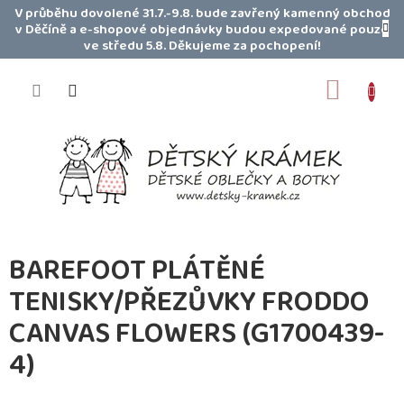
Přejít
V průběhu dovolené 31.7.-9.8. bude zavřený kamenný obchod
na
v Děčíně a e-shopové objednávky budou expedované pouze
obsah
ve středu 5.8. Děkujeme za pochopení!
NÁKUP
KOŠÍK
BAREFOOT PLÁTĚNÉ
TENISKY/PŘEZŮVKY FRODDO
CANVAS FLOWERS (G1700439-
4)