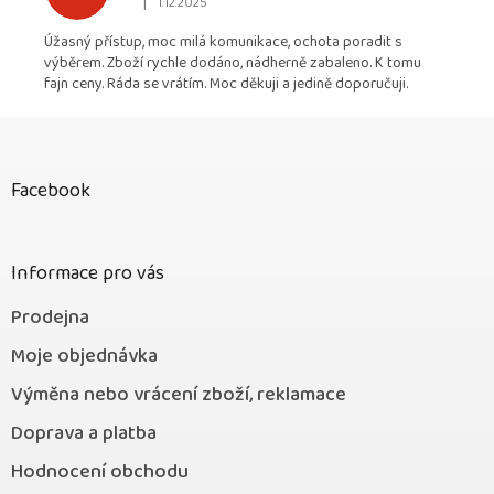
|
1.12.2025
Hodnocení obchodu je 5 z 5 hvězdiček.
Úžasný přístup, moc milá komunikace, ochota poradit s
výběrem. Zboží rychle dodáno, nádherně zabaleno. K tomu
fajn ceny. Ráda se vrátím. Moc děkuji a jedině doporučuji.
Z
á
p
Facebook
a
t
í
Informace pro vás
Prodejna
Moje objednávka
Výměna nebo vrácení zboží, reklamace
Doprava a platba
Hodnocení obchodu