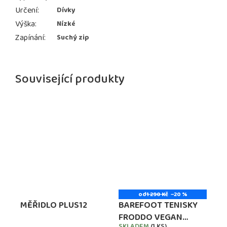
Určení
:
Dívky
Výška
:
Nízké
Zapínání
:
Suchý zip
Související produkty
od
1 290 Kč
–20 %
MĚŘIDLO PLUS12
BAREFOOT TENISKY
FRODDO VEGAN
SKLADEM
(1 KS)