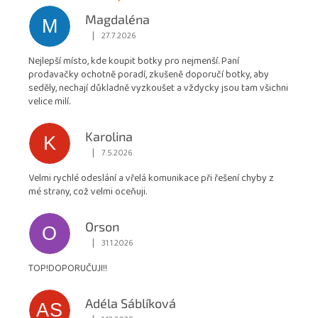
hodnocení
Magdaléna
M
obchodu
|
27.7.2026
Hodnocení obchodu je 5 z 5 hvězdiček.
je
Nejlepší místo, kde koupit botky pro nejmenší. Paní
4,9
prodavačky ochotně poradí, zkušeně doporučí botky, aby
z
seděly, nechají důkladně vyzkoušet a vždycky jsou tam všichni
5
velice milí.
hvězdiček.
Karolina
K
|
7.5.2026
Hodnocení obchodu je 5 z 5 hvězdiček.
Velmi rychlé odeslání a vřelá komunikace při řešení chyby z
mé strany, což velmi oceňuji.
Orson
O
|
31.1.2026
Hodnocení obchodu je 5 z 5 hvězdiček.
TOP!DOPORUČUJI!!
Adéla Sáblíková
AS