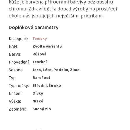
kůže je barvena přírodními barvivy bez obsahu
chromu. Zdraví dětí a dopad výroby na prostředí
okolo nás jsou jejich největšími prioritami.
Doplňkové parametry
Kategorie
:
Tenisky
EAN
:
Zvolte variantu
Barva
:
Růžová
Provedení
:
Textilní
Sezona
:
Jaro, Léto, Podzim, Zima
Typ
:
Barefoot
Typ nožky
:
Střední, Široká
Určení
:
Dívky
Výška
:
Nízké
Zapínání
:
Suchý zip