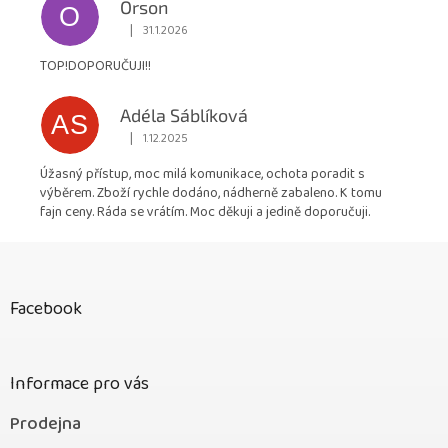
Orson
O
|
31.1.2026
Hodnocení obchodu je 5 z 5 hvězdiček.
TOP!DOPORUČUJI!!
Adéla Sáblíková
AS
|
1.12.2025
Hodnocení obchodu je 5 z 5 hvězdiček.
Úžasný přístup, moc milá komunikace, ochota poradit s
výběrem. Zboží rychle dodáno, nádherně zabaleno. K tomu
fajn ceny. Ráda se vrátím. Moc děkuji a jedině doporučuji.
Z
á
p
Facebook
a
t
í
Informace pro vás
Prodejna