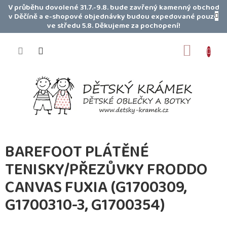
Přejít
V průběhu dovolené 31.7.-9.8. bude zavřený kamenný obchod
na
v Děčíně a e-shopové objednávky budou expedované pouze
obsah
ve středu 5.8. Děkujeme za pochopení!
NÁKUP
KOŠÍK
BAREFOOT PLÁTĚNÉ
TENISKY/PŘEZŮVKY FRODDO
CANVAS FUXIA (G1700309,
G1700310-3, G1700354)