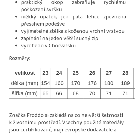
praktický okop zabraňuje rychlému
poškození svršku
měkký opatek, jen pata lehce zpevněná
přesahem podešve
vyjímatelná stélka s koženou vrchní vrstvou
zapínání na jeden větší suchý zip
vyrobeno v Chorvatsku
Rozměry:
velikost
23
24
25
26
27
28
délka (mm)
154
160
170
176
180
189
šířka (mm)
65
66
68
70
71
71
Značka Froddo si zakládá na co největší šetrnosti
k životnímu prostředí. Všechny použité materiály
jsou certifikované, mají evropské dodavatele a