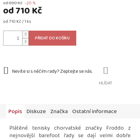
od 890 Kč
–20 %
od
710 Kč
Měrná
od 710 Kč / 1 ks
cena:
PŘIDAT DO KOŠÍKU
HLÍDAT
Popis
Diskuze
Značka
Ostatní informace
Plátěné tenisky chorvatské značky Froddo z
nejnovější barefoot řady se dají velmi dobře