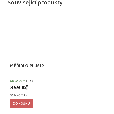
Související produkty
MĚŘIDLO PLUS12
SKLADEM
(1 KS)
359 Kč
Měrná
359 Kč / 1 ks
cena:
DO KOŠÍKU