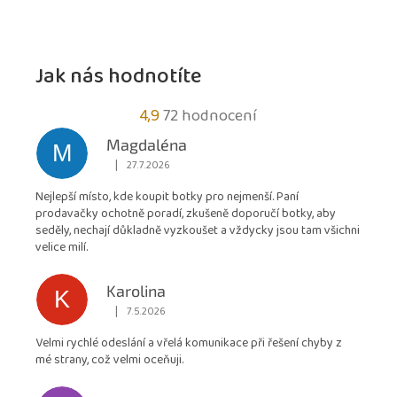
Jak nás hodnotíte
Průměrné
4,9
72 hodnocení
hodnocení
Magdaléna
M
obchodu
|
27.7.2026
Hodnocení obchodu je 5 z 5 hvězdiček.
je
Nejlepší místo, kde koupit botky pro nejmenší. Paní
4,9
prodavačky ochotně poradí, zkušeně doporučí botky, aby
z
seděly, nechají důkladně vyzkoušet a vždycky jsou tam všichni
5
velice milí.
hvězdiček.
Karolina
K
|
7.5.2026
Hodnocení obchodu je 5 z 5 hvězdiček.
Velmi rychlé odeslání a vřelá komunikace při řešení chyby z
mé strany, což velmi oceňuji.