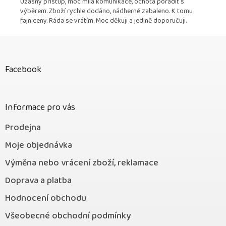
Úžasný přístup, moc milá komunikace, ochota poradit s
výběrem. Zboží rychle dodáno, nádherně zabaleno. K tomu
fajn ceny. Ráda se vrátím. Moc děkuji a jedině doporučuji.
Z
á
p
Facebook
a
t
í
Informace pro vás
Prodejna
Moje objednávka
Výměna nebo vrácení zboží, reklamace
Doprava a platba
Hodnocení obchodu
Všeobecné obchodní podmínky