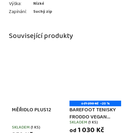
Výška
:
Nízké
Zapínání
:
Suchý zip
Související produkty
od
1 290 Kč
–20 %
MĚŘIDLO PLUS12
BAREFOOT TENISKY
FRODDO VEGAN
SKLADEM
(1 KS)
Průměrné
LACES BLACK
SKLADEM
(1 KS)
1 030 Kč
hodnocení
od
(G3130228-7,