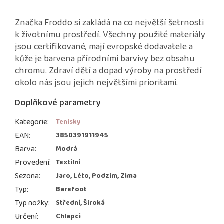
Značka Froddo si zakládá na co největší šetrnosti
k životnímu prostředí. Všechny použité materiály
jsou certifikované, mají evropské dodavatele a
kůže je barvena přírodními barvivy bez obsahu
chromu. Zdraví dětí a dopad výroby na prostředí
okolo nás jsou jejich největšími prioritami.
Doplňkové parametry
Kategorie
:
Tenisky
EAN
:
3850391911945
Barva
:
Modrá
Provedení
:
Textilní
Sezona
:
Jaro, Léto, Podzim, Zima
Typ
:
Barefoot
Typ nožky
:
Střední, Široká
Určení
:
Chlapci