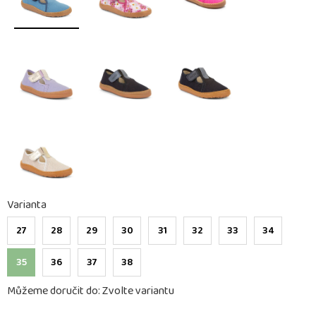
Varianta
27
28
29
30
31
32
33
34
35
36
37
38
Můžeme doručit do:
Zvolte variantu