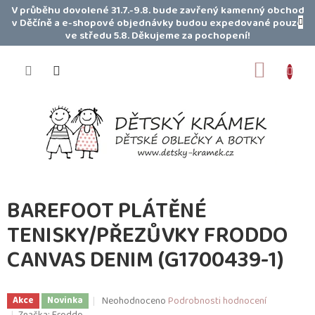
Přejít
V průběhu dovolené 31.7.-9.8. bude zavřený kamenný obchod
na
v Děčíně a e-shopové objednávky budou expedované pouze
obsah
ve středu 5.8. Děkujeme za pochopení!
NÁKUP
KOŠÍK
BAREFOOT PLÁTĚNÉ
TENISKY/PŘEZŮVKY FRODDO
CANVAS DENIM (G1700439-1)
Průměrné
Neohodnoceno
Podrobnosti hodnocení
Akce
Novinka
hodnocení