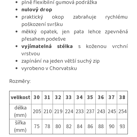
plně flexibilní gumová podrážka
nulový drop
praktický okop zabraňuje rychlému
poškození svršku
měkký opatek, jen pata lehce zpevněná
přesahem podešve
vyjímatelná stélka
s koženou vrchní
vrstvou
zapínání na jeden větší suchý zip
vyrobeno v Chorvatsku
Rozměry:
velikost
30
31
32
33
34
35
36
37
38
délka
205
210
219
224
233
237
243
245
254
(mm)
šířka
75
78
80
82
84
86
88
90
93
(mm)