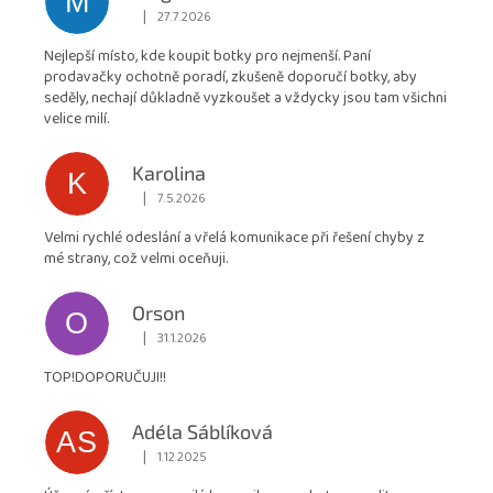
M
obchodu
|
27.7.2026
Hodnocení obchodu je 5 z 5 hvězdiček.
je
Nejlepší místo, kde koupit botky pro nejmenší. Paní
4,9
prodavačky ochotně poradí, zkušeně doporučí botky, aby
z
seděly, nechají důkladně vyzkoušet a vždycky jsou tam všichni
5
velice milí.
hvězdiček.
Karolina
K
|
7.5.2026
Hodnocení obchodu je 5 z 5 hvězdiček.
Velmi rychlé odeslání a vřelá komunikace při řešení chyby z
mé strany, což velmi oceňuji.
Orson
O
|
31.1.2026
Hodnocení obchodu je 5 z 5 hvězdiček.
TOP!DOPORUČUJI!!
Adéla Sáblíková
AS
|
1.12.2025
Hodnocení obchodu je 5 z 5 hvězdiček.