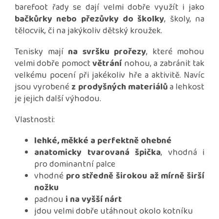
barefoot řady se dají velmi dobře využít i jako
bačkůrky nebo přezůvky do školky
, školy, na
tělocvik, či na jakýkoliv dětský kroužek.
Tenisky mají
na svršku prořezy
, které mohou
velmi dobře pomoct
větrání
nohou, a zabránit tak
velkému pocení při jakékoliv hře a aktivitě. Navíc
jsou vyrobené
z prodyšných materiálů
a lehkost
je jejich další výhodou.
Vlastnosti:
lehké, měkké a perfektně ohebné
anatomicky tvarovaná špička
, vhodná i
pro dominantní palce
vhodné
pro středně širokou až mírně širší
nožku
padnou
i na vyšší nárt
jdou velmi dobře utáhnout okolo kotníku