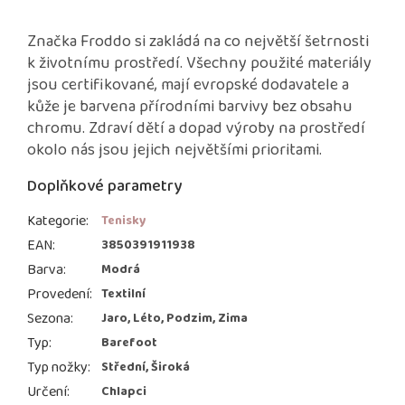
Značka Froddo si zakládá na co největší šetrnosti
k životnímu prostředí. Všechny použité materiály
jsou certifikované, mají evropské dodavatele a
kůže je barvena přírodními barvivy bez obsahu
chromu. Zdraví dětí a dopad výroby na prostředí
okolo nás jsou jejich největšími prioritami.
Doplňkové parametry
Kategorie
:
Tenisky
EAN
:
3850391911938
Barva
:
Modrá
Provedení
:
Textilní
Sezona
:
Jaro, Léto, Podzim, Zima
Typ
:
Barefoot
Typ nožky
:
Střední, Široká
Určení
:
Chlapci