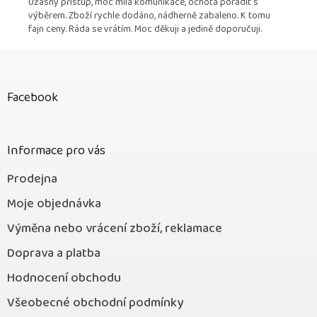
Úžasný přístup, moc milá komunikace, ochota poradit s
výběrem. Zboží rychle dodáno, nádherně zabaleno. K tomu
fajn ceny. Ráda se vrátím. Moc děkuji a jedině doporučuji.
Z
á
p
Facebook
a
t
í
Informace pro vás
Prodejna
Moje objednávka
Výměna nebo vrácení zboží, reklamace
Doprava a platba
Hodnocení obchodu
Všeobecné obchodní podmínky