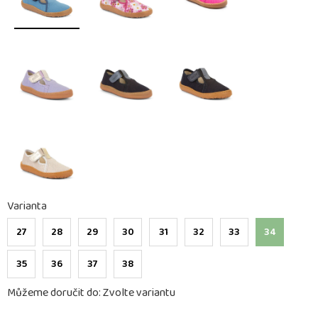
Varianta
27
28
29
30
31
32
33
34
35
36
37
38
Můžeme doručit do:
Zvolte variantu