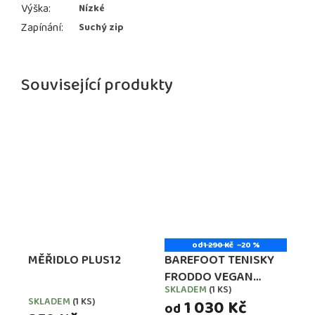
Výška
:
Nízké
Zapínání
:
Suchý zip
Související produkty
od
1 290 Kč
–20 %
MĚŘIDLO PLUS12
BAREFOOT TENISKY
FRODDO VEGAN
SKLADEM
(1 KS)
Průměrné
LACES BLACK
SKLADEM
(1 KS)
1 030 Kč
hodnocení
od
(G3130228-7,