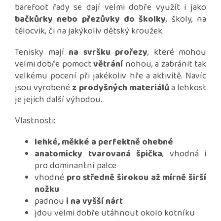
barefoot řady se dají velmi dobře využít i jako
bačkůrky nebo přezůvky do školky
, školy, na
tělocvik, či na jakýkoliv dětský kroužek.
Tenisky mají
na svršku prořezy
, které mohou
velmi dobře pomoct
větrání
nohou, a zabránit tak
velkému pocení při jakékoliv hře a aktivitě. Navíc
jsou vyrobené
z prodyšných materiálů
a lehkost
je jejich další výhodou.
Vlastnosti:
lehké, měkké a perfektně ohebné
anatomicky tvarovaná špička
, vhodná i
pro dominantní palce
vhodné
pro středně širokou až mírně širší
nožku
padnou
i na vyšší nárt
jdou velmi dobře utáhnout okolo kotníku