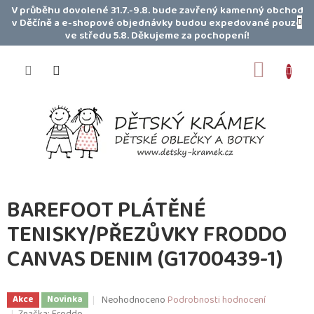
Přejít
V průběhu dovolené 31.7.-9.8. bude zavřený kamenný obchod
na
v Děčíně a e-shopové objednávky budou expedované pouze
obsah
ve středu 5.8. Děkujeme za pochopení!
NÁKUP
KOŠÍK
BAREFOOT PLÁTĚNÉ
TENISKY/PŘEZŮVKY FRODDO
CANVAS DENIM (G1700439-1)
Průměrné
Neohodnoceno
Podrobnosti hodnocení
Akce
Novinka
hodnocení