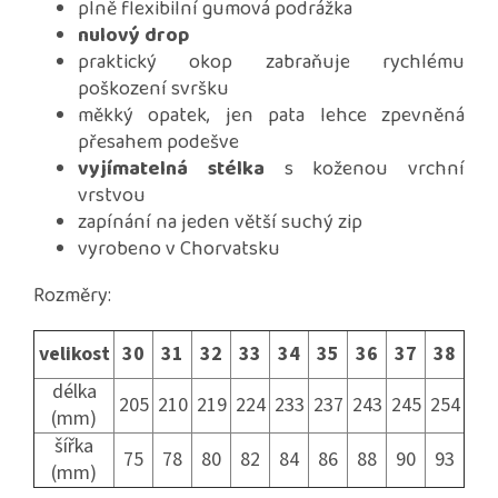
plně flexibilní gumová podrážka
nulový drop
praktický okop zabraňuje rychlému
poškození svršku
měkký opatek, jen pata lehce zpevněná
přesahem podešve
vyjímatelná stélka
s koženou vrchní
vrstvou
zapínání na jeden větší suchý zip
vyrobeno v Chorvatsku
Rozměry:
velikost
30
31
32
33
34
35
36
37
38
délka
205
210
219
224
233
237
243
245
254
(mm)
šířka
75
78
80
82
84
86
88
90
93
(mm)