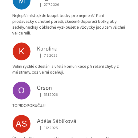
M
obchodu
|
27.7.2026
Hodnocení obchodu je 5 z 5 hvězdiček.
je
Nejlepší místo, kde koupit botky pro nejmenší. Paní
4,9
prodavačky ochotně poradí, zkušeně doporučí botky, aby
z
seděly, nechají důkladně vyzkoušet a vždycky jsou tam všichni
5
velice milí.
hvězdiček.
Karolina
K
|
7.5.2026
Hodnocení obchodu je 5 z 5 hvězdiček.
Velmi rychlé odeslání a vřelá komunikace při řešení chyby z
mé strany, což velmi oceňuji.
Orson
O
|
31.1.2026
Hodnocení obchodu je 5 z 5 hvězdiček.
TOP!DOPORUČUJI!!
Adéla Sáblíková
AS
|
1.12.2025
Hodnocení obchodu je 5 z 5 hvězdiček.