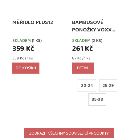
MĚŘIDLO PLUS12
BAMBUSOVÉ
PONOŽKY VOXX
BELKINIK MIX KLUK
SKLADEM
(1 KS)
SKLADEM
(2 KS)
359 Kč
261 Kč
Měrná
Měrná
359 Kč / 1 ks
87 Kč / 1 ks
cena:
cena:
DO KOŠÍKU
DETAIL
20-24
25-29
35-38
ZOBRAZIT VŠECHNY SOUVISEJÍCÍ PRODUKTY