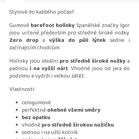
Stylově do každého počasí!
Gumové
barefoot holínky
španělské značky Igor
jsou určené především pro středně široké nožky.
Zero drop
a
výška do půli lýtek
sedne i
začínajícím chodcům.
Holínky jsou ideální
pro středně široké nožky
a
padnou
i na vyšší nárt
. Vhodné jsou od jara do
podzimu a vydrží i velkou zátěž.
Vlastnosti:
celogumové
perfektně
ohebné všemi směry
bez opatku
vhodné
pro středně širokou nožičku
sednou i na užší kotník