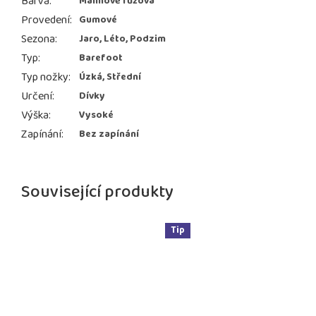
Barva
:
Malinově růžová
Provedení
:
Gumové
Sezona
:
Jaro, Léto, Podzim
Typ
:
Barefoot
Typ nožky
:
Úzká, Střední
Určení
:
Dívky
Výška
:
Vysoké
Zapínání
:
Bez zapínání
Související produkty
Tip