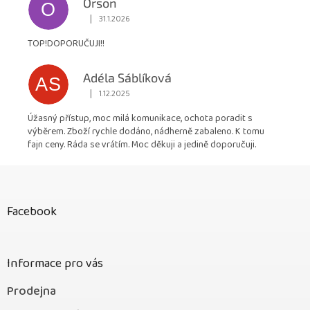
Orson
O
|
31.1.2026
Hodnocení obchodu je 5 z 5 hvězdiček.
TOP!DOPORUČUJI!!
Adéla Sáblíková
AS
|
1.12.2025
Hodnocení obchodu je 5 z 5 hvězdiček.
Úžasný přístup, moc milá komunikace, ochota poradit s
výběrem. Zboží rychle dodáno, nádherně zabaleno. K tomu
fajn ceny. Ráda se vrátím. Moc děkuji a jedině doporučuji.
Z
á
p
Facebook
a
t
í
Informace pro vás
Prodejna