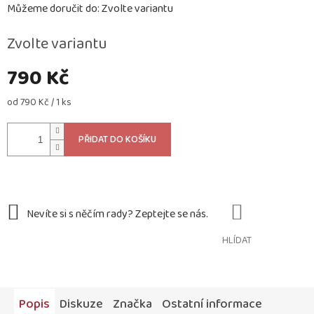
Můžeme doručit do:
Zvolte variantu
Zvolte variantu
790 Kč
Měrná
od 790 Kč / 1 ks
cena:
PŘIDAT DO KOŠÍKU
HLÍDAT
Popis
Diskuze
Značka
Ostatní informace