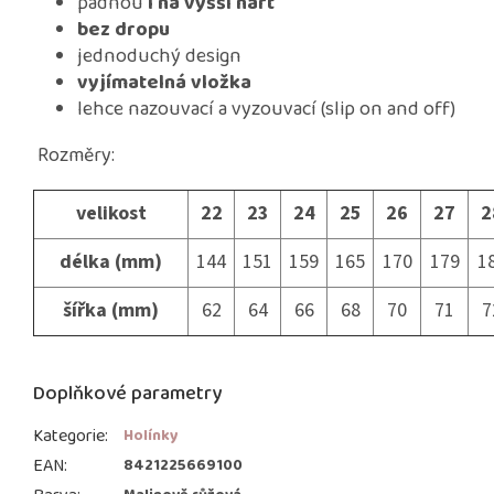
padnou
i na vyšší nárt
bez dropu
jednoduchý design
vyjímatelná vložka
lehce nazouvací a vyzouvací (slip on and off)
Rozměry:
velikost
22
23
24
25
26
27
2
délka (mm)
144
151
159
165
170
179
1
šířka (mm)
62
64
66
68
70
71
7
Doplňkové parametry
Kategorie
:
Holínky
EAN
:
8421225669100