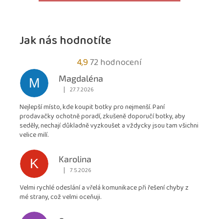
Jak nás hodnotíte
Průměrné
4,9
72 hodnocení
hodnocení
Magdaléna
M
obchodu
|
27.7.2026
Hodnocení obchodu je 5 z 5 hvězdiček.
je
Nejlepší místo, kde koupit botky pro nejmenší. Paní
4,9
prodavačky ochotně poradí, zkušeně doporučí botky, aby
z
seděly, nechají důkladně vyzkoušet a vždycky jsou tam všichni
5
velice milí.
hvězdiček.
Karolina
K
|
7.5.2026
Hodnocení obchodu je 5 z 5 hvězdiček.
Velmi rychlé odeslání a vřelá komunikace při řešení chyby z
mé strany, což velmi oceňuji.