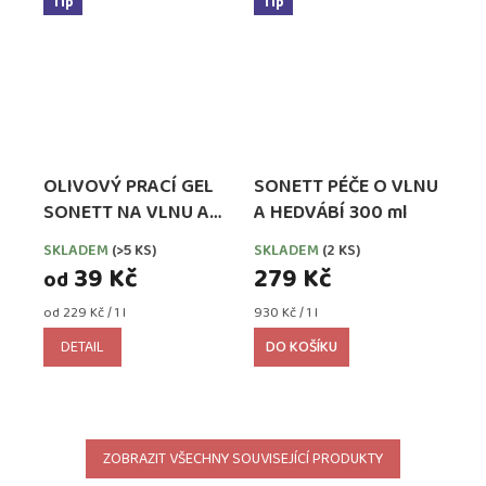
Tip
Tip
OLIVOVÝ PRACÍ GEL
SONETT PÉČE O VLNU
SONETT NA VLNU A
A HEDVÁBÍ 300 ml
HEDVÁBÍ
SKLADEM
(>5 KS)
SKLADEM
(2 KS)
39 Kč
279 Kč
od
Měrná
Měrná
od 229 Kč / 1 l
930 Kč / 1 l
cena:
cena:
DETAIL
DO KOŠÍKU
ZOBRAZIT VŠECHNY SOUVISEJÍCÍ PRODUKTY