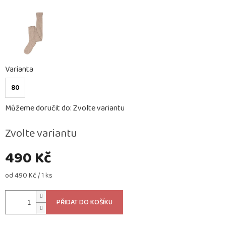
Varianta
80
Můžeme doručit do:
Zvolte variantu
Zvolte variantu
490 Kč
Měrná
od 490 Kč / 1 ks
cena:
PŘIDAT DO KOŠÍKU