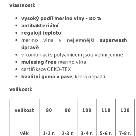
Vlastnosti:
vysoký podíl merino vlny - 80 %
antibakteriální
regulují teplotu
merino vlna v nejjemnější
superwash
úpravě
v kombinaci s polyamidem jsou velmi jemné
mulesing free
merino vlna
certifikace OEKO-TEX
kvalitní guma v pase
, která nepadá
Velikosti:
velikost
80
90
100
110
120
věk
1-2 r.
2-3 r.
3-4 r.
5-6 r.
7-8 r.