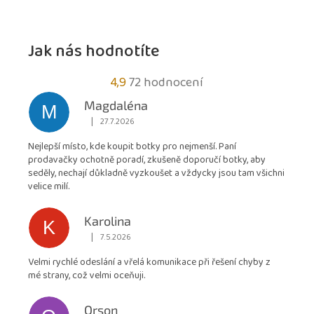
Jak nás hodnotíte
Průměrné
4,9
72 hodnocení
hodnocení
Magdaléna
M
obchodu
|
27.7.2026
Hodnocení obchodu je 5 z 5 hvězdiček.
je
Nejlepší místo, kde koupit botky pro nejmenší. Paní
4,9
prodavačky ochotně poradí, zkušeně doporučí botky, aby
z
seděly, nechají důkladně vyzkoušet a vždycky jsou tam všichni
5
velice milí.
hvězdiček.
Karolina
K
|
7.5.2026
Hodnocení obchodu je 5 z 5 hvězdiček.
Velmi rychlé odeslání a vřelá komunikace při řešení chyby z
mé strany, což velmi oceňuji.
Orson