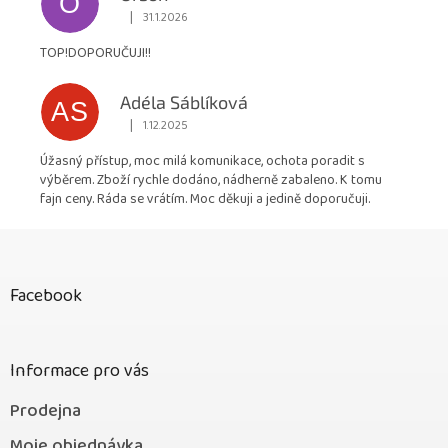
O
|
31.1.2026
Hodnocení obchodu je 5 z 5 hvězdiček.
TOP!DOPORUČUJI!!
Adéla Sáblíková
AS
|
1.12.2025
Hodnocení obchodu je 5 z 5 hvězdiček.
Úžasný přístup, moc milá komunikace, ochota poradit s
výběrem. Zboží rychle dodáno, nádherně zabaleno. K tomu
fajn ceny. Ráda se vrátím. Moc děkuji a jedině doporučuji.
Z
á
p
Facebook
a
t
í
Informace pro vás
Prodejna
Moje objednávka