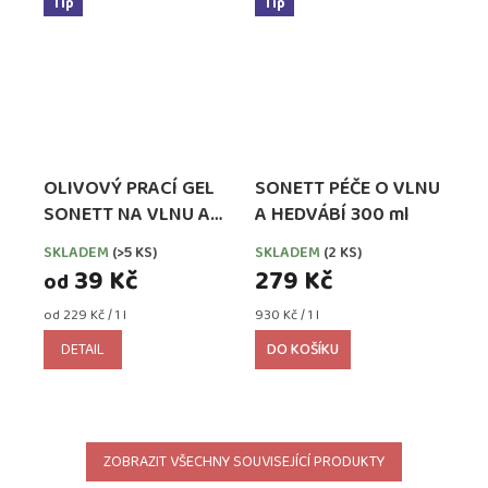
Tip
Tip
OLIVOVÝ PRACÍ GEL
SONETT PÉČE O VLNU
SONETT NA VLNU A
A HEDVÁBÍ 300 ml
HEDVÁBÍ
SKLADEM
(>5 KS)
SKLADEM
(2 KS)
39 Kč
279 Kč
od
Měrná
Měrná
od 229 Kč / 1 l
930 Kč / 1 l
cena:
cena:
DETAIL
DO KOŠÍKU
ZOBRAZIT VŠECHNY SOUVISEJÍCÍ PRODUKTY