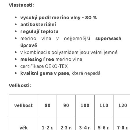
Vlastnosti:
vysoký podíl merino vlny - 80 %
antibakteriální
regulují teplotu
merino vlna v nejjemnější
superwash
úpravě
v kombinaci s polyamidem jsou velmi jemné
mulesing free
merino vlna
certifikace OEKO-TEX
kvalitní guma v pase
, která nepadá
Velikosti:
velikost
80
90
100
110
120
věk
1-2 r.
2-3 r.
3-4 r.
5-6 r.
7-8 r.