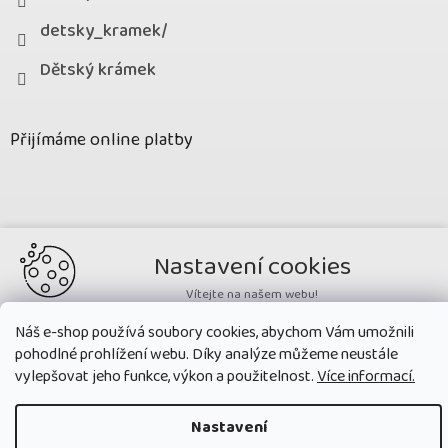
detsky_kramek/
Dětský krámek
Přijímáme online platby
Nastavení cookies
Vítejte na našem webu!
Potřebujeme nastavit cookies a související technologie, aby
Náš e-shop používá soubory cookies, abychom Vám umožnili
zobrazovaný obsah odpovídal vašim potřebám a vy na webu nalezli
pohodlné prohlížení webu. Díky analýze můžeme neustále
přesně to, co potřebujete. Soubory cookies používané na našem webu
Copyright 2026
Dětský krámek
. Všechna práva vyhrazena.
Upravit
nikdy neslouží ke zjišťování totožnosti uživatelů stránek
.
vylepšovat jeho funkce, výkon a použitelnost.
Více informací.
nastavení cookies
Přijmout všechny cookies
Nastavení