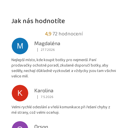
Jak nás hodnotíte
Průměrné
4,9
72 hodnocení
hodnocení
Magdaléna
M
obchodu
|
27.7.2026
Hodnocení obchodu je 5 z 5 hvězdiček.
je
Nejlepší místo, kde koupit botky pro nejmenší. Paní
4,9
prodavačky ochotně poradí, zkušeně doporučí botky, aby
z
seděly, nechají důkladně vyzkoušet a vždycky jsou tam všichni
5
velice milí.
hvězdiček.
Karolina
K
|
7.5.2026
Hodnocení obchodu je 5 z 5 hvězdiček.
Velmi rychlé odeslání a vřelá komunikace při řešení chyby z
mé strany, což velmi oceňuji.
Orson