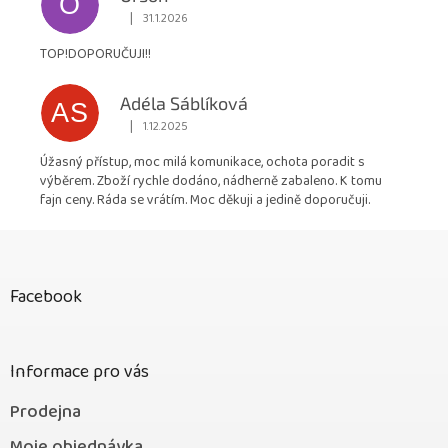
O
|
31.1.2026
Hodnocení obchodu je 5 z 5 hvězdiček.
TOP!DOPORUČUJI!!
Adéla Sáblíková
AS
|
1.12.2025
Hodnocení obchodu je 5 z 5 hvězdiček.
Úžasný přístup, moc milá komunikace, ochota poradit s
výběrem. Zboží rychle dodáno, nádherně zabaleno. K tomu
fajn ceny. Ráda se vrátím. Moc děkuji a jedině doporučuji.
Z
á
p
Facebook
a
t
í
Informace pro vás
Prodejna
Moje objednávka