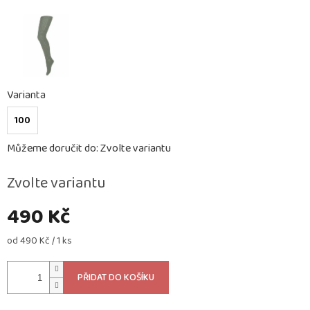
Varianta
100
Můžeme doručit do:
Zvolte variantu
Zvolte variantu
490 Kč
Měrná
od 490 Kč / 1 ks
cena:
PŘIDAT DO KOŠÍKU