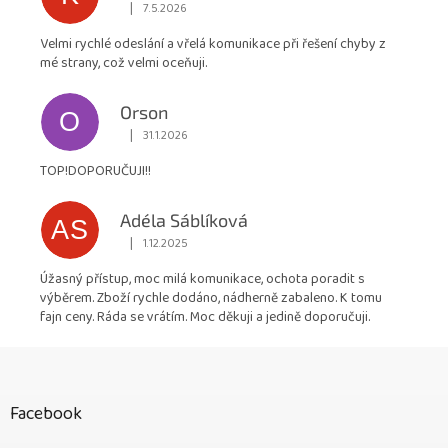
|
7.5.2026
Hodnocení obchodu je 5 z 5 hvězdiček.
Velmi rychlé odeslání a vřelá komunikace při řešení chyby z
mé strany, což velmi oceňuji.
Orson
O
|
31.1.2026
Hodnocení obchodu je 5 z 5 hvězdiček.
TOP!DOPORUČUJI!!
Adéla Sáblíková
AS
|
1.12.2025
Hodnocení obchodu je 5 z 5 hvězdiček.
Úžasný přístup, moc milá komunikace, ochota poradit s
výběrem. Zboží rychle dodáno, nádherně zabaleno. K tomu
fajn ceny. Ráda se vrátím. Moc děkuji a jedině doporučuji.
Z
á
p
Facebook
a
t