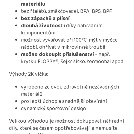
materiálu
bez ftalátů, změkčovadel, BPA, BPS, BPF
bez zápachů a plísní
dlouhá životnost
i díky náhradním
komponentům
možnost vyvařovat při 100°C, mýt v myčce
nádobí, ohřívat v mikrovlnné troubě
možno dokoupit příslušenství
- např.
krytku FLOPPY®, šejkr sítko, termoobal apod.
Výhody 2K víčka:
vyrobeno ze dvou zdravotně nezávadných
materiálů
pro lepší úchop a snadnější otevírání
dynamický sportovní design
Velikou výhodou je možnost dokupovat náhradní
díly, které se časem opotřebovávají, a nemusíte