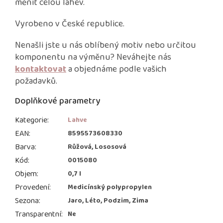
měnit celou láhev.
Vyrobeno v České republice.
Nenašli jste u nás oblíbený motiv nebo určitou
komponentu na výměnu? Neváhejte nás
kontaktovat
a objednáme podle vašich
požadavků.
Doplňkové parametry
Kategorie
:
Lahve
EAN
:
8595573608330
Barva
:
Růžová, Lososová
Kód
:
0015080
Objem
:
0,7 l
Provedení
:
Medicínský polypropylen
Sezona
:
Jaro, Léto, Podzim, Zima
Transparentní
:
Ne