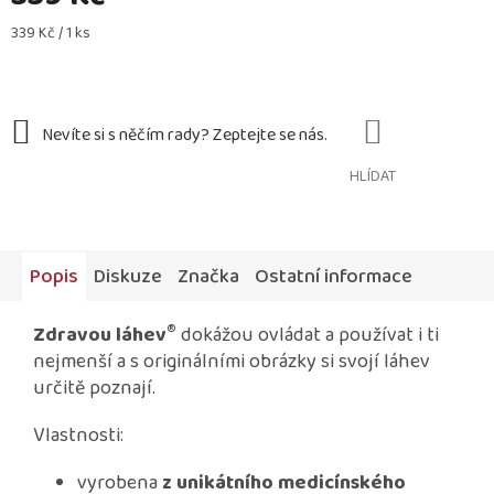
Měrná
339 Kč / 1 ks
cena:
HLÍDAT
Popis
Diskuze
Značka
Ostatní informace
®
Zdravou láhev
dokážou ovládat a používat i ti
nejmenší a s originálními obrázky si svojí láhev
určitě poznají.
Vlastnosti:
vyrobena
z unikátního medicínského