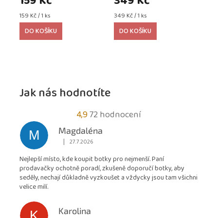
159 Kč
349 Kč
Měrná
Měrná
159 Kč / 1 ks
349 Kč / 1 ks
cena:
cena:
DO KOŠÍKU
DO KOŠÍKU
Jak nás hodnotíte
Průměrné
4,9
72 hodnocení
hodnocení
Magdaléna
M
obchodu
|
27.7.2026
Hodnocení obchodu je 5 z 5 hvězdiček.
je
Nejlepší místo, kde koupit botky pro nejmenší. Paní
4,9
prodavačky ochotně poradí, zkušeně doporučí botky, aby
z
seděly, nechají důkladně vyzkoušet a vždycky jsou tam všichni
5
velice milí.
hvězdiček.
Karolina
K