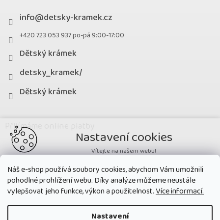
info
@
detsky-kramek.cz
+420 723 053 937 po-pá 9:00-17:00
Dětský krámek
detsky_kramek/
Dětský krámek
Přijímáme online platby
Nastavení cookies
Vítejte na našem webu!
Potřebujeme nastavit cookies a související technologie, aby
Náš e-shop používá soubory cookies, abychom Vám umožnili
zobrazovaný obsah odpovídal vašim potřebám a vy na webu nalezli
pohodlné prohlížení webu. Díky analýze můžeme neustále
přesně to, co potřebujete. Soubory cookies používané na našem webu
nikdy neslouží ke zjišťování totožnosti uživatelů stránek
.
vylepšovat jeho funkce, výkon a použitelnost.
Více informací.
Přijmout všechny cookies
Nastavení