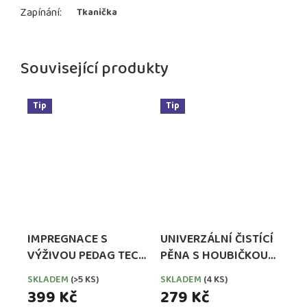
Zapínání
:
Tkanička
Související produkty
Tip
Tip
IMPREGNACE S
UNIVERZÁLNÍ ČISTÍCÍ
VÝŽIVOU PEDAG TECH
PĚNA S HOUBIČKOU
WATERPROOFER,
PEDAG COMBI SET
SKLADEM
(>5 KS)
SKLADEM
(4 KS)
EXTRA SILNÁ
399 Kč
279 Kč