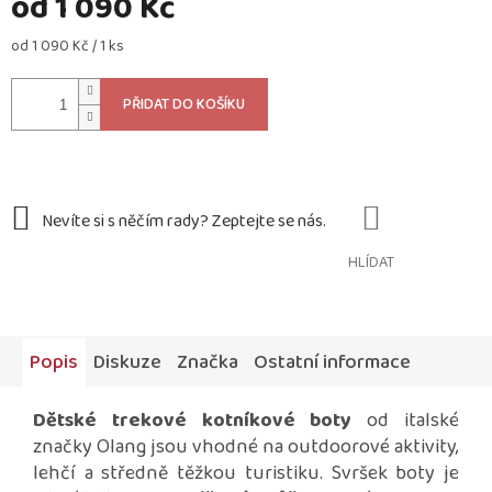
od
1 090 Kč
Měrná
od 1 090 Kč / 1 ks
cena:
PŘIDAT DO KOŠÍKU
HLÍDAT
Popis
Diskuze
Značka
Ostatní informace
Dětské trekové kotníkové boty
od italské
značky Olang jsou vhodné na outdoorové aktivity,
lehčí a středně těžkou turistiku. Svršek boty je