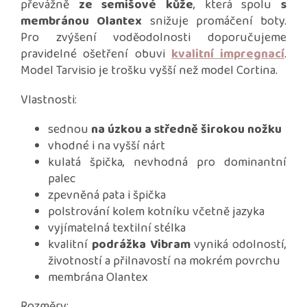
převážně
ze semišové kůže
, která spolu
s
membránou Olantex
snižuje promáčení boty.
Pro zvýšení voděodolnosti doporučujeme
pravidelné ošetření obuvi
kvalitní impregnací
.
Model Tarvisio je trošku vyšší než model Cortina.
Vlastnosti:
sednou
na úzkou a středně širokou nožku
vhodné i na vyšší nárt
kulatá špička, nevhodná pro dominantní
palec
zpevněná pata i špička
polstrování kolem kotníku včetně jazyka
vyjímatelná textilní stélka
kvalitní
podrážka Vibram
vyniká odolností,
životností a přilnavostí na mokrém povrchu
membrána Olantex
Rozměry: