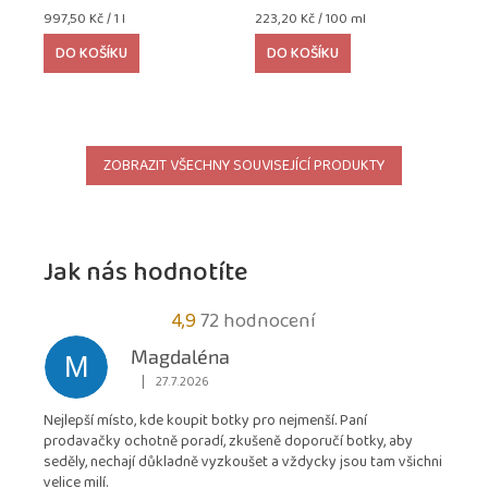
Měrná
Měrná
997,50 Kč / 1 l
223,20 Kč / 100 ml
cena:
cena:
DO KOŠÍKU
DO KOŠÍKU
ZOBRAZIT VŠECHNY SOUVISEJÍCÍ PRODUKTY
Jak nás hodnotíte
Průměrné
4,9
72 hodnocení
hodnocení
Magdaléna
M
obchodu
|
27.7.2026
Hodnocení obchodu je 5 z 5 hvězdiček.
je
Nejlepší místo, kde koupit botky pro nejmenší. Paní
4,9
prodavačky ochotně poradí, zkušeně doporučí botky, aby
z
seděly, nechají důkladně vyzkoušet a vždycky jsou tam všichni
5
velice milí.