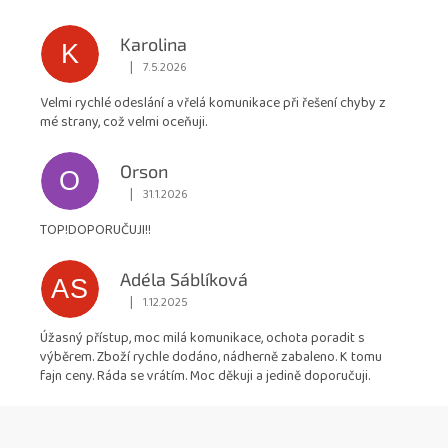
hvězdiček.
Karolina
K
|
7.5.2026
Hodnocení obchodu je 5 z 5 hvězdiček.
Velmi rychlé odeslání a vřelá komunikace při řešení chyby z
mé strany, což velmi oceňuji.
Orson
O
|
31.1.2026
Hodnocení obchodu je 5 z 5 hvězdiček.
TOP!DOPORUČUJI!!
Adéla Sáblíková
AS
|
1.12.2025
Hodnocení obchodu je 5 z 5 hvězdiček.
Úžasný přístup, moc milá komunikace, ochota poradit s
výběrem. Zboží rychle dodáno, nádherně zabaleno. K tomu
fajn ceny. Ráda se vrátím. Moc děkuji a jedině doporučuji.
Z
á