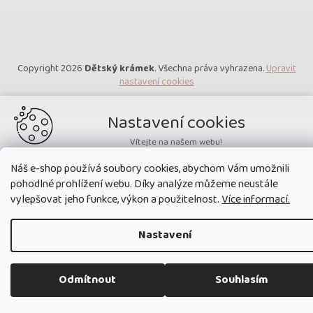
Copyright 2026
Dětský krámek
. Všechna práva vyhrazena.
Upravit
nastavení cookies
Nastavení cookies
Vítejte na našem webu!
Potřebujeme nastavit cookies a související technologie, aby
Náš e-shop používá soubory cookies, abychom Vám umožnili
zobrazovaný obsah odpovídal vašim potřebám a vy na webu nalezli
pohodlné prohlížení webu. Díky analýze můžeme neustále
přesně to, co potřebujete. Soubory cookies používané na našem webu
nikdy neslouží ke zjišťování totožnosti uživatelů stránek
.
vylepšovat jeho funkce, výkon a použitelnost.
Více informací.
Přijmout všechny cookies
Nastavení
Nastavit
Odmítnout
Souhlasím
Technická cookies