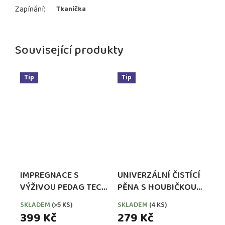
Zapínání
:
Tkanička
Související produkty
Tip
Tip
IMPREGNACE S
UNIVERZÁLNÍ ČISTÍCÍ
VÝŽIVOU PEDAG TECH
PĚNA S HOUBIČKOU
WATERPROOFER,
PEDAG COMBI SET
SKLADEM
(>5 KS)
SKLADEM
(4 KS)
EXTRA SILNÁ
399 Kč
279 Kč