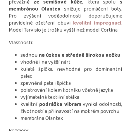
převážně
ze semišové kůže
, která spolu
s
membránou Olantex
snižuje promáčení boty.
Pro zvýšení voděodolnosti doporučujeme
pravidelné ošetření obuvi
kvalitní impregnací
.
Model Tarvisio je trošku vyšší než model Cortina.
Vlastnosti:
sednou
na úzkou a středně širokou nožku
vhodné i na vyšší nárt
kulatá špička, nevhodná pro dominantní
palec
zpevněná pata i špička
polstrování kolem kotníku včetně jazyka
vyjímatelná textilní stélka
kvalitní
podrážka Vibram
vyniká odolností,
životností a přilnavostí na mokrém povrchu
membrána Olantex
Rozměry: