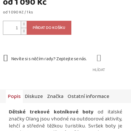
od
1 090 Kč
Měrná
od 1 090 Kč / 1 ks
cena:
PŘIDAT DO KOŠÍKU
HLÍDAT
Popis
Diskuze
Značka
Ostatní informace
Dětské trekové kotníkové boty
od italské
značky Olang jsou vhodné na outdoorové aktivity,
lehčí a středně těžkou turistiku. Svršek boty je