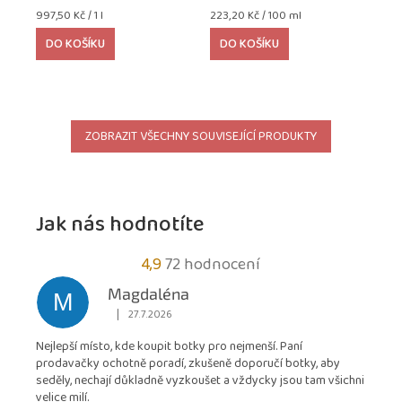
Měrná
Měrná
997,50 Kč / 1 l
223,20 Kč / 100 ml
cena:
cena:
DO KOŠÍKU
DO KOŠÍKU
ZOBRAZIT VŠECHNY SOUVISEJÍCÍ PRODUKTY
Jak nás hodnotíte
Průměrné
4,9
72 hodnocení
hodnocení
Magdaléna
M
obchodu
|
27.7.2026
Hodnocení obchodu je 5 z 5 hvězdiček.
je
Nejlepší místo, kde koupit botky pro nejmenší. Paní
4,9
prodavačky ochotně poradí, zkušeně doporučí botky, aby
z
seděly, nechají důkladně vyzkoušet a vždycky jsou tam všichni
5
velice milí.