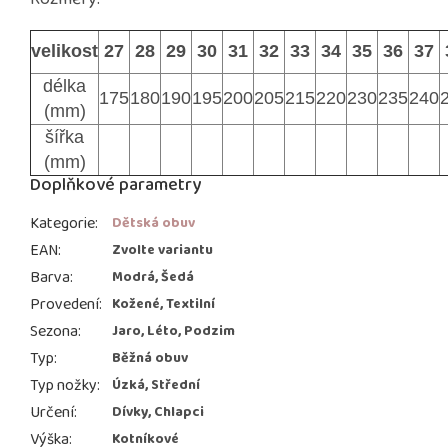
velikost
27
28
29
30
31
32
33
34
35
36
37
délka
175
180
190
195
200
205
215
220
230
235
240
(mm)
šířka
(mm)
Doplňkové parametry
Kategorie
:
Dětská obuv
EAN
:
Zvolte variantu
Barva
:
Modrá, Šedá
Provedení
:
Kožené, Textilní
Sezona
:
Jaro, Léto, Podzim
Typ
:
Běžná obuv
Typ nožky
:
Úzká, Střední
Určení
:
Dívky, Chlapci
Výška
:
Kotníkové