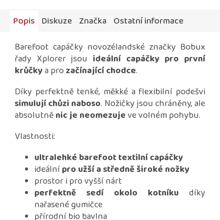
Popis
Diskuze
Značka
Ostatní informace
Barefoot capáčky novozélandské značky Bobux
řady Xplorer jsou
ideální capáčky pro první
krůčky
a pro
začínající chodce
.
Díky perfektně tenké, měkké a flexibilní podešvi
simulují chůzi naboso
. Nožičky jsou chráněny, ale
absolutně
nic je neomezuje
ve volném pohybu.
Vlastnosti:
ultralehké barefoot textilní capáčky
ideální
pro užší a středně široké nožky
prostor i pro vyšší nárt
perfektně sedí okolo kotníku
díky
nařasené gumičce
přírodní bio bavlna