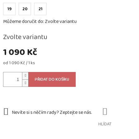
19
20
21
Můžeme doručit do:
Zvolte variantu
Zvolte variantu
1 090 Kč
Měrná
od 1 090 Kč / 1 ks
cena:
PŘIDAT DO KOŠÍKU
HLÍDAT