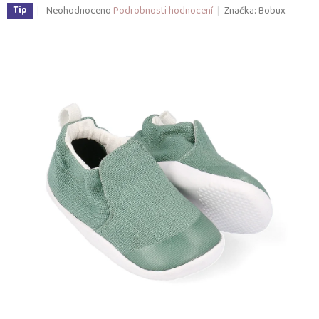
Průměrné
Neohodnoceno
Podrobnosti hodnocení
Značka:
Bobux
Tip
hodnocení
produktu
je
0,0
z
5
hvězdiček.