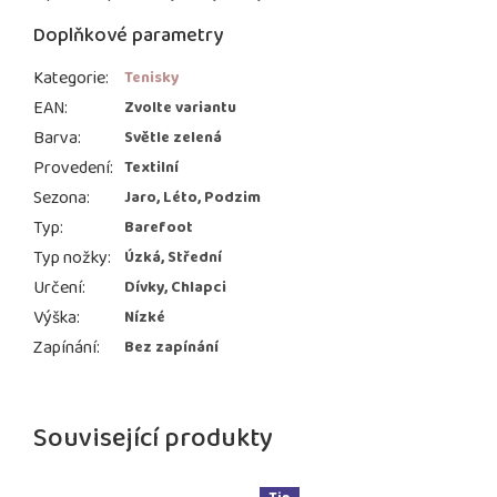
Doplňkové parametry
Kategorie
:
Tenisky
EAN
:
Zvolte variantu
Barva
:
Světle zelená
Provedení
:
Textilní
Sezona
:
Jaro, Léto, Podzim
Typ
:
Barefoot
Typ nožky
:
Úzká, Střední
Určení
:
Dívky, Chlapci
Výška
:
Nízké
Zapínání
:
Bez zapínání
Související produkty