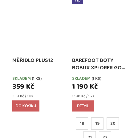
Tip
MĚŘIDLO PLUS12
BAREFOOT BOTY
BOBUX XPLORER GO
SEASHELL (501011B)
SKLADEM
(1 KS)
SKLADEM
(1 KS)
359 Kč
1 190 Kč
Měrná
Měrná
359 Kč / 1 ks
1 190 Kč / 1 ks
cena:
cena:
DO KOŠÍKU
DETAIL
18
19
20
21
22