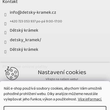
Kontakt
info
@
detsky-kramek.cz
+420 723 053 937 po-pá 9:00-17:00
Dětský krámek
detsky_kramek/
Dětský krámek
Přijímáme online platby
Nastavení cookies
Vítejte na našem webu!
Potřebujeme nastavit cookies a související technologie, aby
Náš e-shop používá soubory cookies, abychom Vám umožnili
zobrazovaný obsah odpovídal vašim potřebám a vy na webu nalezli
pohodlné prohlížení webu. Díky analýze můžeme neustále
přesně to, co potřebujete. Soubory cookies používané na našem webu
nikdy neslouží ke zjišťování totožnosti uživatelů stránek
.
vylepšovat jeho funkce, výkon a použitelnost.
Více informací.
Přijmout všechny cookies