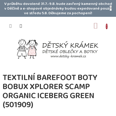
Přejít
V průběhu dovolené 31.7.-9.8. bude zavřený kamenný obchod
na
v Děčíně a e-shopové objednávky budou expedované pouze
obsah
ve středu 5.8. Děkujeme za pochopení!
NÁKUP
KOŠÍK
TEXTILNÍ BAREFOOT BOTY
BOBUX XPLORER SCAMP
ORGANIC ICEBERG GREEN
(501909)