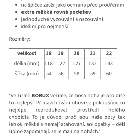
na špičce zátěr jako ochrana před prodřením
extra měkká rovná podešev
jednoduché vyzouvání a nazouvání
ideální pro nejmenší
Rozměry:
velikost
18
19
20
21
22
délka (mm)
118
122
127
132
143
šířka (mm)
54
56
58
59
60
"Ve firmě
BOBUX
věříme, že bosá noha je pro dítě
to nejlepší. Při navrhování obuvi se pokoušíme co
nejlépe reprodukovat prostředí holého
chodidla.
To je důvod, proč jsou naše boty tak
lehké, měkké a nemají stahování, ani opatky – děti
úplně zapomínají, že je mají na nohách."