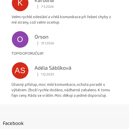
K
|
7.5.2026
Hodnocení obchodu je 5 z 5 hvězdiček.
Velmi rychlé odeslání a vřelá komunikace při řešení chyby z
mé strany, což velmi oceňuji.
Orson
O
|
31.1.2026
Hodnocení obchodu je 5 z 5 hvězdiček.
TOP!DOPORUČUJI!!
Adéla Sáblíková
AS
|
1.12.2025
Hodnocení obchodu je 5 z 5 hvězdiček.
Úžasný přístup, moc milá komunikace, ochota poradit s
výběrem. Zboží rychle dodáno, nádherně zabaleno. K tomu
fajn ceny. Ráda se vrátím. Moc děkuji a jedině doporučuji.
Z
á
p
Facebook
a