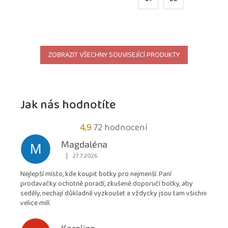
ZOBRAZIT VŠECHNY SOUVISEJÍCÍ PRODUKTY
Jak nás hodnotíte
Průměrné
4,9
72 hodnocení
hodnocení
Magdaléna
M
obchodu
|
27.7.2026
Hodnocení obchodu je 5 z 5 hvězdiček.
je
Nejlepší místo, kde koupit botky pro nejmenší. Paní
4,9
prodavačky ochotně poradí, zkušeně doporučí botky, aby
z
seděly, nechají důkladně vyzkoušet a vždycky jsou tam všichni
5
velice milí.
hvězdiček.
Karolina