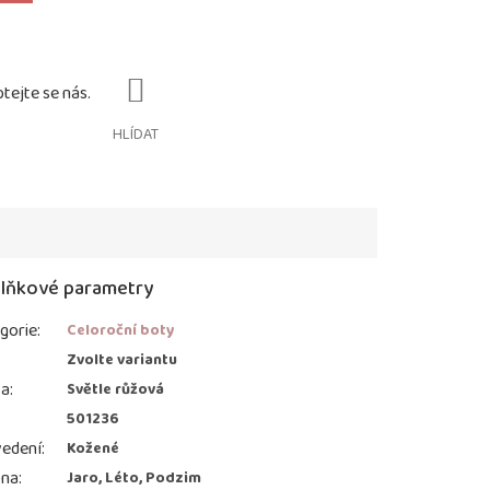
HLÍDAT
lňkové parametry
gorie
:
Celoroční boty
:
Zvolte variantu
va
:
Světle růžová
501236
edení
:
Kožené
ona
:
Jaro, Léto, Podzim