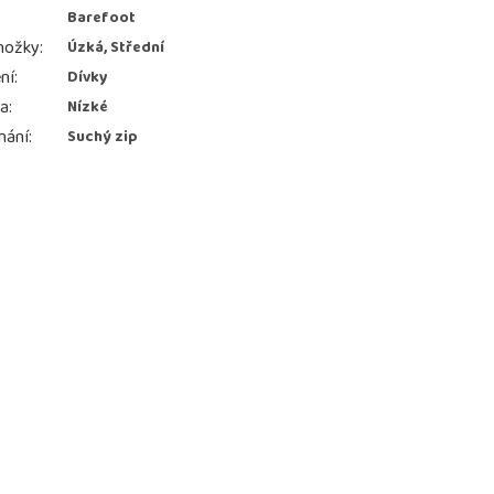
Barefoot
nožky
:
Úzká, Střední
ní
:
Dívky
ka
:
Nízké
nání
:
Suchý zip