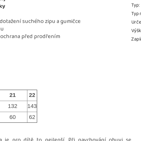
Typ
:
žky
Typ 
dotažení suchého zipu a gumičce
Urče
ku
Výš
o ochrana před prodřením
Zapí
21
22
132
143
60
62
 je pro dítě to nejlepší. Při navrhování obuvi se