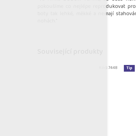
pokoušíme co nejlépe reprodukovat pro
boty tak lehké, měkké a nemají stahován
nohách."
Související produkty
Kód:
7448
Tip