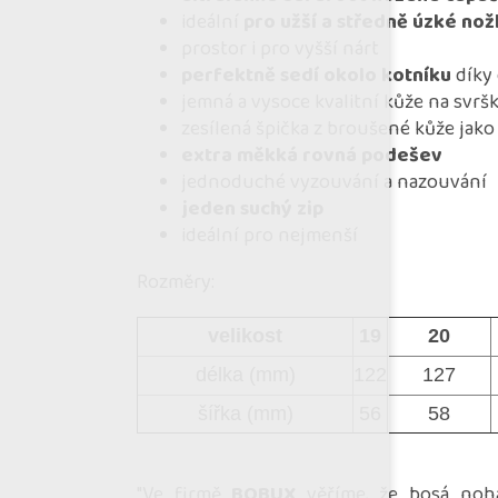
ideální
pro užší a středně úzké no
prostor i pro vyšší nárt
perfektně sedí okolo kotníku
díky 
jemná a vysoce kvalitní kůže na svrš
zesílená špička z broušené kůže jak
extra měkká rovná podešev
jednoduché vyzouvání a nazouvání
jeden suchý zip
ideální pro nejmenší
Rozměry:
velikost
19
20
délka (mm)
122
127
šířka (mm)
56
58
"Ve firmě
BOBUX
věříme, že bosá noha