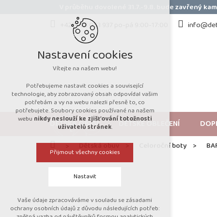
Přejít
V průběhu dovolené 31.7.-9.8. bude zavřený k
na
obsah
+420 723 053 937 po-pá 9:00-17:00
info@det
Nastavení cookies
Vítejte na našem webu!
Potřebujeme nastavit cookies a související
technologie, aby zobrazovaný obsah odpovídal vašim
potřebám a vy na webu nalezli přesně to, co
potřebujete. Soubory cookies používané na našem
webu
nikdy neslouží ke zjišťování totožnosti
DĚTSKÁ OBUV
DĚTSKÉ OBLEČENÍ
DOP
uživatelů stránek
.
Domů
Dětská obuv
Celoroční boty
BA
Přijmout všechny cookies
Nastavit
Vaše údaje zpracováváme v souladu se zásadami
Technická cookies
ochrany osobních údajů z důvodu následujících potřeb:
zpětná vazba od návštěvníků formou analytických