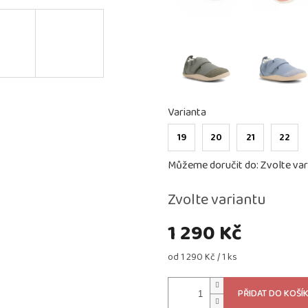
Varianta
19
20
21
22
Můžeme doručit do:
Zvolte var
Zvolte variantu
1 290 Kč
Měrná
od 1 290 Kč / 1 ks
cena:
PŘIDAT DO KOŠÍ