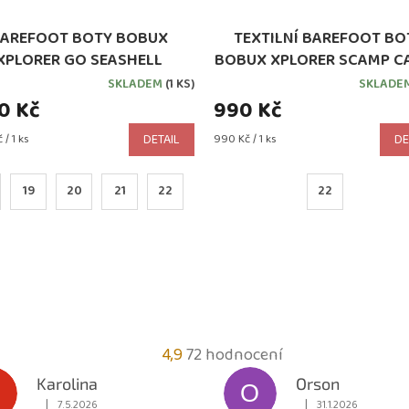
AREFOOT BOTY BOBUX
TEXTILNÍ BAREFOOT BO
XPLORER GO SEASHELL
BOBUX XPLORER SCAMP C
(501011B)
SKLADEM
(1 KS)
SKLADE
90 Kč
990 Kč
Měrná
 / 1 ks
DETAIL
990 Kč / 1 ks
DE
cena:
19
20
21
22
22
Průměrné
4,9
72 hodnocení
hodnocení
Karolina
Orson
O
obchodu
|
|
7.5.2026
31.1.2026