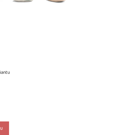
iantu
KU