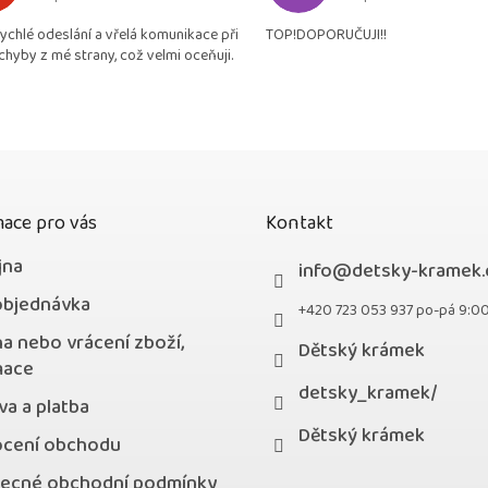
Hodnocení obchodu je 5 z 5 hvězdiček.
Hodnocení obchodu je
je
rychlé odeslání a vřelá komunikace při
TOP!DOPORUČUJI!!
4,9
chyby z mé strany, což velmi oceňuji.
z
5
hvězdiček.
ace pro vás
Kontakt
jna
info
@
detsky-kramek.
objednávka
+420 723 053 937 po-pá 9:0
a nebo vrácení zboží,
Dětský krámek
mace
detsky_kramek/
a a platba
Dětský krámek
cení obchodu
ecné obchodní podmínky