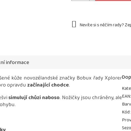
ní informace
Dop
oušené kůže novozélandské značky Bobux řady Xplorer
pro opravdu
začínající chodce
.
Kate
EAN
ešvi
simulují chůzi naboso
. Nožičky jsou chráněny, ale
ohybu.
Bar
Kód
:
Prov
Sez
čky