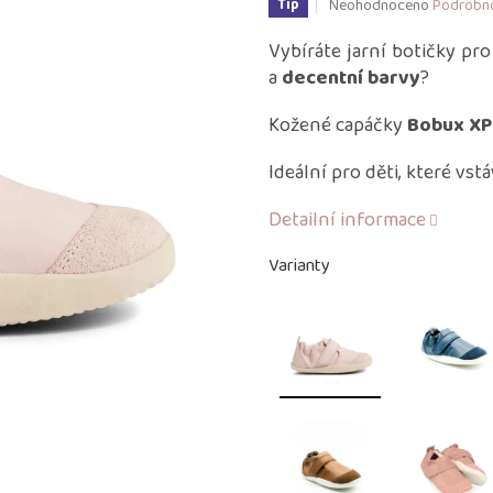
Průměrné
Neohodnoceno
Podrobno
Tip
hodnocení
produktu
Vybíráte jarní botičky pr
je
a
decentní barvy
?
0,0
z
Kožené capáčky
Bobux X
5
hvězdiček.
Ideální pro děti, které vstá
Detailní informace
Varianty