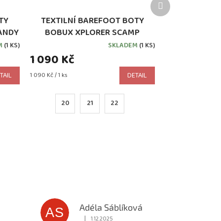
Další
produkt
TY
TEXTILNÍ BAREFOOT BOTY
ANDY
BOBUX XPLORER SCAMP
ORGANIC SEASHELL
M
(1 KS)
SKLADEM
(1 KS)
1 090 Kč
Měrná
TAIL
1 090 Kč / 1 ks
DETAIL
cena:
20
21
22
Adéla Sáblíková
AS
|
1.12.2025