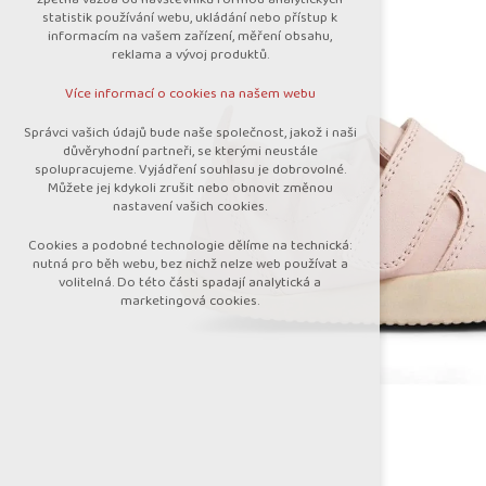
nutná pro provozování webu
statistik používání webu, ukládání nebo přístup k
udržení kontextu stránek (session):
informacím na vašem zařízení, měření obsahu,
případná přihlášení, volby jazyka, apod.
reklama a vývoj produktů.
Volitelná cookies
Více informací o cookies na našem webu
analytická pro anonymizované vyhodnocení
návštěvnosti
Správci vašich údajů bude naše společnost, jakož i naši
marketingová cookies (Google)
důvěryhodní partneři, se kterými neustále
spolupracujeme. Vyjádření souhlasu je dobrovolné.
Více informací o cookies na našem webu
Můžete jej kdykoli zrušit nebo obnovit změnou
nastavení vašich cookies.
Cookies a podobné technologie dělíme na technická:
Přijmout všechny cookies
nutná pro běh webu, bez nichž nelze web používat a
volitelná. Do této části spadají analytická a
marketingová cookies.
Odmítnout vše