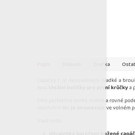
Popis
Diskuze
Značka
Ostat
Capáčky z té nejkvalitnější hladké a br
jsou
ideální botičky pro první krůčky
a 
Díky perfektně tenké, měkké a rovné pod
absolutně
nic je neomezuje
ve volném p
Vlastnosti:
ultralehké barefoot kožené capá