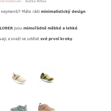
sti hodnocení
Značka:
Bobux
o nejmenší? Máte rádi
minimalistický design
PLORER
jsou
mimořádně měkké a lehké
.
vají, a snaží se udělat
své první kroky
.