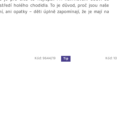
středí holého chodidla.
To je důvod, proč jsou naše
í, ani opatky – děti úplně zapomínají, že je mají na
Kód:
9644/19
Kód:
10
Tip