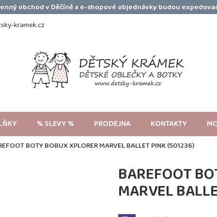
amenný obchod v Děčíně a e-shopové objednávky budou expedovan
sky-kramek.cz
LŇKY
% SLEVY %
PRODEJNA
KONTAKTY
MO
REFOOT BOTY BOBUX XPLORER MARVEL BALLET PINK (501236)
BAREFOOT BO
MARVEL BALLET