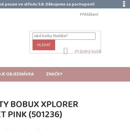
é pouze ve středu 5.8. Děkujeme za pochopení!
Přihlášení
HLEDAT
NÁKUPNÍ
Prázdný košík
KOŠÍK
JE OBJEDNÁVKA
ZNAČKY
TY BOBUX XPLORER
 PINK (501236)