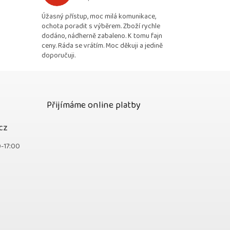
 5 z 5 hvězdiček.
Hodnocení obchodu je 5 z 5 hvězdiček.
Úžasný přístup, moc milá komunikace,
ochota poradit s výběrem. Zboží rychle
dodáno, nádherně zabaleno. K tomu fajn
ceny. Ráda se vrátím. Moc děkuji a jedině
doporučuji.
Přijímáme online platby
cz
0-17:00