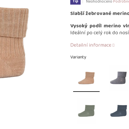
Průměrné
Neohodnoceno
Podrobno
Tip
hodnocení
produktu
Slabší žebrované merin
je
0,0
Vysoký podíl merino vl
z
Ideální po celý rok do nosí
5
hvězdiček.
Detailní informace
Varianty