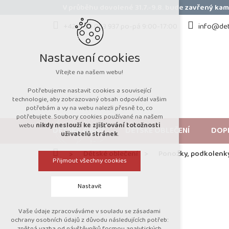
Přejít
V průběhu dovolené 31.7.-9.8. bude zavřený k
na
obsah
+420 723 053 937 po-pá 9:00-17:00
info@det
Nastavení cookies
Vítejte na našem webu!
Potřebujeme nastavit cookies a související
technologie, aby zobrazovaný obsah odpovídal vašim
potřebám a vy na webu nalezli přesně to, co
potřebujete. Soubory cookies používané na našem
webu
nikdy neslouží ke zjišťování totožnosti
DĚTSKÁ OBUV
DĚTSKÉ OBLEČENÍ
DOP
uživatelů stránek
.
Domů
Dětské oblečení
Ponožky, podkolenk
Přijmout všechny cookies
Nastavit
Vaše údaje zpracováváme v souladu se zásadami
Technická cookies
ochrany osobních údajů z důvodu následujících potřeb:
zpětná vazba od návštěvníků formou analytických