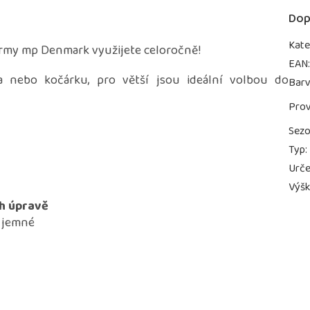
Dop
Kate
irmy mp Denmark využijete celoročně!
EAN
 nebo kočárku, pro větší jsou ideální volbou do
Bar
Prov
Sez
Typ
:
Urče
Výš
h úpravě
i jemné