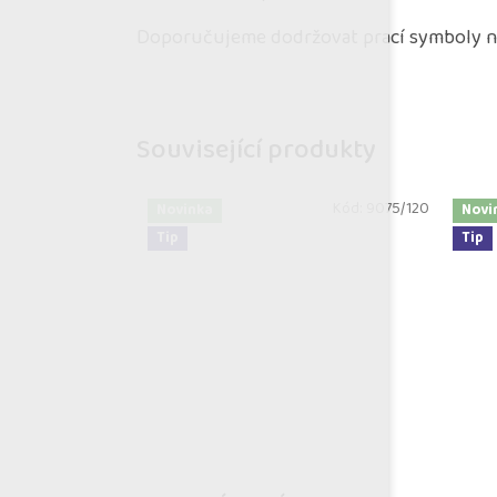
Doporučujeme dodržovat prací symboly na
Související produkty
Kód:
9075/120
Novinka
Novi
Tip
Tip