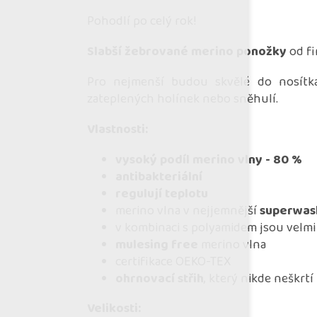
Pohodlí po celý rok!
Slabší žebrované merino ponožky
od f
Pro nejmenší budou skvělé do nosítka
zateplených holínek nebo sněhulí.
Vlastnosti:
vysoký podíl merino vlny - 80 %
antibakteriální
regulují teplotu
merino vlna v nejjemnější
superwas
v kombinaci s polyamidem jsou velm
mulesing free
merino vlna
certifikace OEKO-TEX
ohrnovací střih
, který nikde neškrtí
Velikosti: