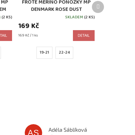
 MP
FROTÉ MERINO PONOŽKY MP
Další
ZEM
DENMARK ROSE DUST
produkt
M
(2 KS)
SKLADEM
(2 KS)
169 Kč
Měrná
TAIL
169 Kč / 1 ks
DETAIL
cena:
19-21
22-24
Adéla Sáblíková
AS