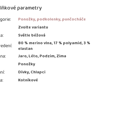
lňkové parametry
gorie
:
Ponožky, podkolenky, punčocháče
:
Zvolte variantu
va
:
Světle béžová
80 % merino vlna, 17 % polyamid, 3 %
edení
:
elastan
ona
:
Jaro, Léto, Podzim, Zima
Ponožky
ní
:
Dívky, Chlapci
ka
:
Kotníkové