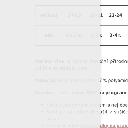
velikost
17-18
19-21
22-24
věk
6-12 m.
1-2 r.
3-4 r.
Merino vlna
je vysoce funkční přírodní 
zahřeje za každé situace.
Materiál:
80 % merino vlna, 17 % polyamid
Údržba:
praní na
max. 30°C na program 
Perte s podobnými barvami a nejlépe
Sušit pouze volně. Nesušit v sušičc
aviváž.
Používat pouze
prostředky na pran