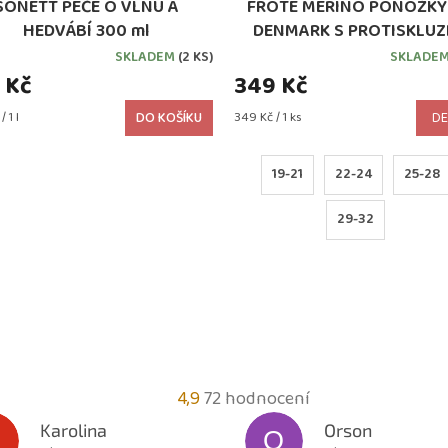
SONETT PÉČE O VLNU A
FROTÉ MERINO PONOŽKY
HEDVÁBÍ 300 ml
DENMARK S PROTISKLU
BROWN MELANGE
SKLADEM
(2 KS)
SKLADE
 Kč
349 Kč
Měrná
 1 l
DO KOŠÍKU
349 Kč / 1 ks
DE
cena:
19-21
22-24
25-28
29-32
Průměrné
4,9
72 hodnocení
hodnocení
Karolina
Orson
O
obchodu