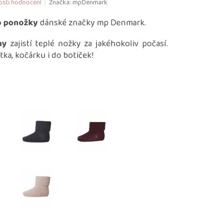
sti hodnocení
Značka:
mpDenmark
o ponožky
dánské značky mp Denmark.
ny
zajistí teplé nožky za jakéhokoliv počasí.
tka, kočárku i do botiček!