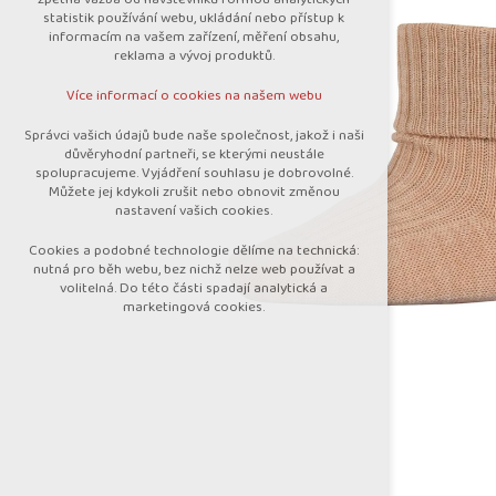
nutná pro provozování webu
statistik používání webu, ukládání nebo přístup k
udržení kontextu stránek (session):
informacím na vašem zařízení, měření obsahu,
případná přihlášení, volby jazyka, apod.
reklama a vývoj produktů.
Volitelná cookies
Více informací o cookies na našem webu
analytická pro anonymizované vyhodnocení
návštěvnosti
Správci vašich údajů bude naše společnost, jakož i naši
marketingová cookies (Google)
důvěryhodní partneři, se kterými neustále
spolupracujeme. Vyjádření souhlasu je dobrovolné.
Více informací o cookies na našem webu
Můžete jej kdykoli zrušit nebo obnovit změnou
nastavení vašich cookies.
Cookies a podobné technologie dělíme na technická:
Přijmout všechny cookies
nutná pro běh webu, bez nichž nelze web používat a
volitelná. Do této části spadají analytická a
marketingová cookies.
Odmítnout vše