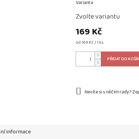
Varianta
Zvolte variantu
169 Kč
Měrná
od 169 Kč / 1 ks
cena:
PŘIDAT DO KOŠÍ
ní informace