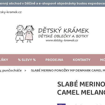
amenný obchod v Děčíně a e-shopové objednávky budou expedovan
sky-kramek.cz
LŇKY
% SLEVY %
PRODEJNA
KONTAKTY
MO
y, punčocháče
SLABÉ MERINO PONOŽKY MP DENMARK CAMEL 
SLABÉ MERIN
CAMEL MELAN