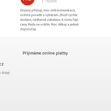
|
1.12.2025
 5 z 5 hvězdiček.
Hodnocení obchodu je 5 z 5 hvězdiček.
Úžasný přístup, moc milá komunikace,
ochota poradit s výběrem. Zboží rychle
dodáno, nádherně zabaleno. K tomu fajn
ceny. Ráda se vrátím. Moc děkuji a jedině
doporučuji.
Přijímáme online platby
cz
0-17:00