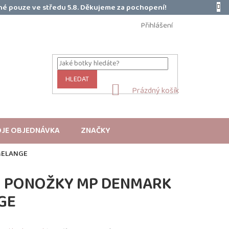
é pouze ve středu 5.8. Děkujeme za pochopení!
Přihlášení
HLEDAT
NÁKUPNÍ
Prázdný košík
KOŠÍK
JE OBJEDNÁVKA
ZNAČKY
MELANGE
O PONOŽKY MP DENMARK
GE