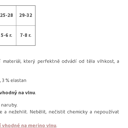
25-28
29-32
5-6 r.
7-8 r.
materiál, který perfektně odvádí od těla vlhkost, a
, 3 % elastan
vhodný na vlnu
.
 naruby.
e a nežehlit. Nebělit, nečistit chemicky a nepoužívat
í vhodné na merino vlnu
.