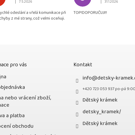
|
|
7.5.2026
31.1.2026
Hodnocení obchodu je 5 z 5 hvězdiček.
Hodnocení obchodu je
je
rychlé odeslání a vřelá komunikace při
TOP!DOPORUČUJI!!
4,9
chyby z mé strany, což velmi oceňuji.
z
5
hvězdiček.
ace pro vás
Kontakt
jna
info
@
detsky-kramek.
objednávka
+420 723 053 937 po-pá 9:0
a nebo vrácení zboží,
Dětský krámek
mace
detsky_kramek/
a a platba
Dětský krámek
cení obchodu