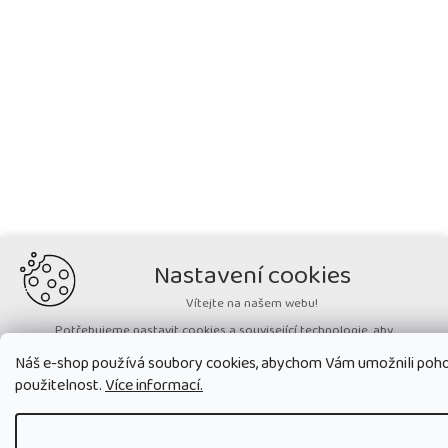
Nastavení cookies
Vítejte na našem webu!
Potřebujeme nastavit cookies a související technologie, aby
zobrazovaný obsah odpovídal vašim potřebám a vy na webu nalezli
Náš e-shop používá soubory cookies, abychom Vám umožnili pohod
přesně to, co potřebujete. Soubory cookies používané na našem webu
nikdy neslouží ke zjišťování totožnosti uživatelů stránek
.
použitelnost.
Více informací.
Přijmout všechny cookies