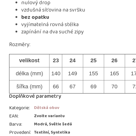
nulový drop
vzdušná síťovina na svršku
bez opatku
vyjímatelná rovná stélka
zapínání na dva suché zipy
Rozměry:
velikost
23
24
25
26
2
délka (mm)
140
149
155
165
1
šířka (mm)
66
67
69
70
7
Doplňkové parametry
Kategorie
:
Dětská obuv
EAN
:
Zvolte variantu
Barva
:
Modrá, Světle šedá
Provedení
:
Textilní, Syntetika