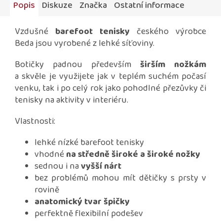
Popis
Diskuze
Značka
Ostatní informace
Vzdušné
barefoot tenisky
českého výrobce
Beda jsou vyrobené z lehké síťoviny.
Botičky padnou především
širším nožkám
a skvěle je využijete jak v teplém suchém počasí
venku, tak i po celý rok jako pohodlné přezůvky či
tenisky na aktivity v interiéru.
Vlastnosti:
lehké nízké barefoot tenisky
vhodné
na středně široké a široké nožky
sednou i na
vyšší nárt
bez problémů mohou mít dětičky s prsty v
rovině
anatomický tvar špičky
perfektně flexibilní podešev