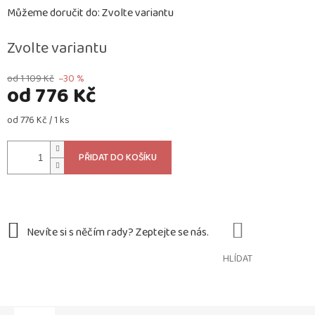
Můžeme doručit do:
Zvolte variantu
Zvolte variantu
od 1 109 Kč
–30 %
od
776 Kč
Měrná
od 776 Kč / 1 ks
cena:
PŘIDAT DO KOŠÍKU
HLÍDAT