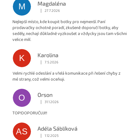
hodnocení
Magdaléna
M
obchodu
|
27.7.2026
Hodnocení obchodu je 5 z 5 hvězdiček.
je
Nejlepší místo, kde koupit botky pro nejmenší. Paní
4,9
prodavačky ochotně poradí, zkušeně doporučí botky, aby
z
seděly, nechají důkladně vyzkoušet a vždycky jsou tam všichni
5
velice milí.
hvězdiček.
Karolina
K
|
7.5.2026
Hodnocení obchodu je 5 z 5 hvězdiček.
Velmi rychlé odeslání a vřelá komunikace při řešení chyby z
mé strany, což velmi oceňuji.
Orson
O
|
31.1.2026
Hodnocení obchodu je 5 z 5 hvězdiček.
TOP!DOPORUČUJI!!
Adéla Sáblíková
AS
|
1.12.2025
Hodnocení obchodu je 5 z 5 hvězdiček.