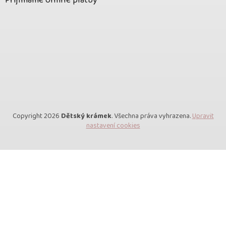
Přijímáme online platby
Copyright 2026
Dětský krámek
. Všechna práva vyhrazena.
Upravit
nastavení cookies