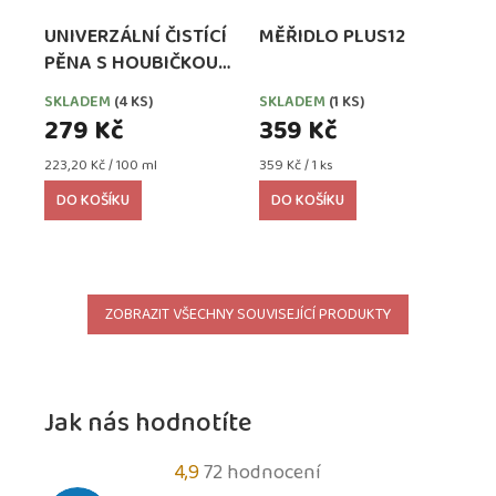
UNIVERZÁLNÍ ČISTÍCÍ
MĚŘIDLO PLUS12
PĚNA S HOUBIČKOU
PEDAG COMBI SET
SKLADEM
(4 KS)
SKLADEM
(1 KS)
279 Kč
359 Kč
Měrná
Měrná
223,20 Kč / 100 ml
359 Kč / 1 ks
cena:
cena:
DO KOŠÍKU
DO KOŠÍKU
ZOBRAZIT VŠECHNY SOUVISEJÍCÍ PRODUKTY
Jak nás hodnotíte
Průměrné
4,9
72 hodnocení