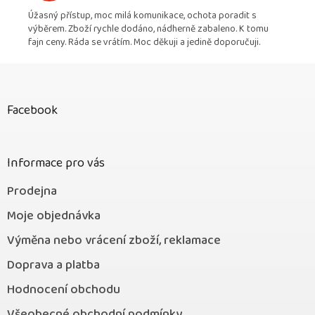
Úžasný přístup, moc milá komunikace, ochota poradit s
výběrem. Zboží rychle dodáno, nádherně zabaleno. K tomu
fajn ceny. Ráda se vrátím. Moc děkuji a jedině doporučuji.
Z
á
p
Facebook
a
t
í
Informace pro vás
Prodejna
Moje objednávka
Výměna nebo vrácení zboží, reklamace
Doprava a platba
Hodnocení obchodu
Všeobecné obchodní podmínky