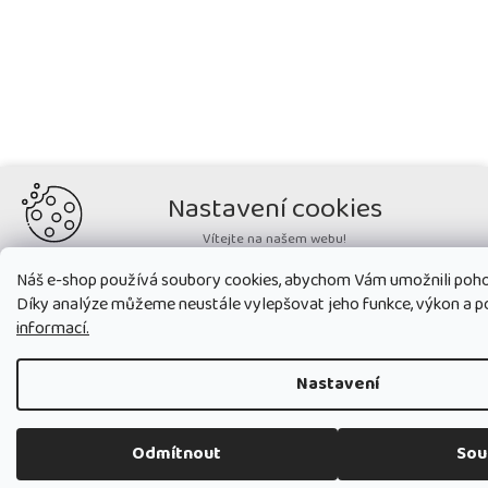
Nastavení cookies
Vítejte na našem webu!
Potřebujeme nastavit cookies a související technologie, aby
Náš e-shop používá soubory cookies, abychom Vám umožnili poho
zobrazovaný obsah odpovídal vašim potřebám a vy na webu nalezli
Díky analýze můžeme neustále vylepšovat jeho funkce, výkon a p
přesně to, co potřebujete. Soubory cookies používané na našem webu
nikdy neslouží ke zjišťování totožnosti uživatelů stránek
.
informací.
Přijmout všechny cookies
Nastavení
Nastavit
Odmítnout
Sou