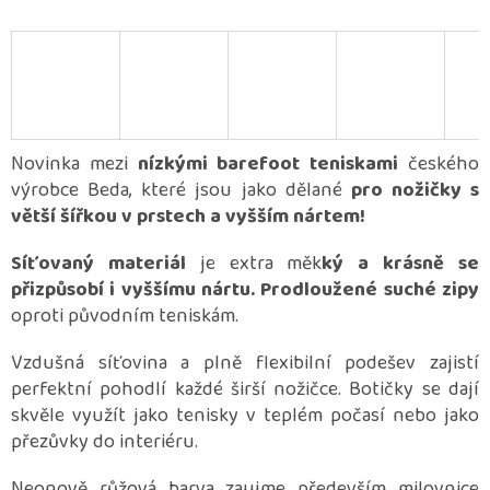
Novinka mezi
nízkými barefoot teniskami
českého
výrobce Beda, které jsou jako dělané
pro nožičky s
větší šířkou v prstech a vyšším nártem!
Síťovaný materiál
je extra měk
ký a krásně se
přizpůsobí i vyššímu nártu. Prodloužené suché zipy
oproti původním teniskám.
Vzdušná síťovina a plně flexibilní podešev zajistí
perfektní pohodlí každé širší nožičce. Botičky se dají
skvěle využít jako tenisky v teplém počasí nebo jako
přezůvky do interiéru.
Neonově růžová barva zaujme především milovnice