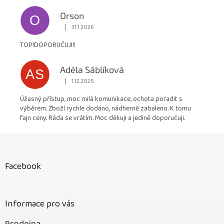
Orson
O
|
31.1.2026
Hodnocení obchodu je 5 z 5 hvězdiček.
TOP!DOPORUČUJI!!
Adéla Sáblíková
AS
|
1.12.2025
Hodnocení obchodu je 5 z 5 hvězdiček.
Úžasný přístup, moc milá komunikace, ochota poradit s
výběrem. Zboží rychle dodáno, nádherně zabaleno. K tomu
fajn ceny. Ráda se vrátím. Moc děkuji a jedině doporučuji.
Z
á
p
Facebook
a
t
í
Informace pro vás