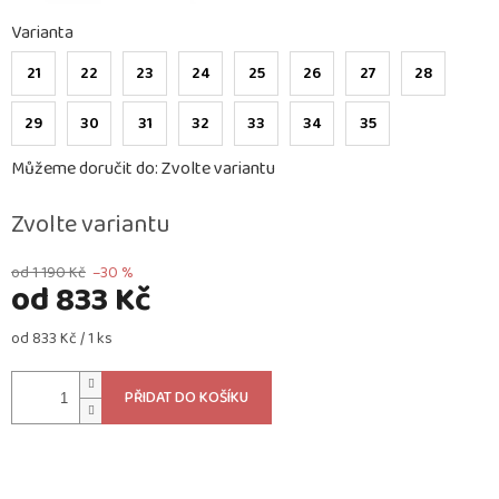
Varianta
21
22
23
24
25
26
27
28
29
30
31
32
33
34
35
Můžeme doručit do:
Zvolte variantu
Zvolte variantu
od 1 190 Kč
–30 %
od
833 Kč
Měrná
od 833 Kč / 1 ks
cena:
PŘIDAT DO KOŠÍKU