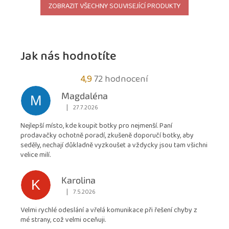
ZOBRAZIT VŠECHNY SOUVISEJÍCÍ PRODUKTY
Jak nás hodnotíte
Průměrné
4,9
72 hodnocení
hodnocení
Magdaléna
M
obchodu
|
27.7.2026
Hodnocení obchodu je 5 z 5 hvězdiček.
je
Nejlepší místo, kde koupit botky pro nejmenší. Paní
4,9
prodavačky ochotně poradí, zkušeně doporučí botky, aby
z
seděly, nechají důkladně vyzkoušet a vždycky jsou tam všichni
5
velice milí.
hvězdiček.
Karolina
K
|
7.5.2026
Hodnocení obchodu je 5 z 5 hvězdiček.
Velmi rychlé odeslání a vřelá komunikace při řešení chyby z
mé strany, což velmi oceňuji.