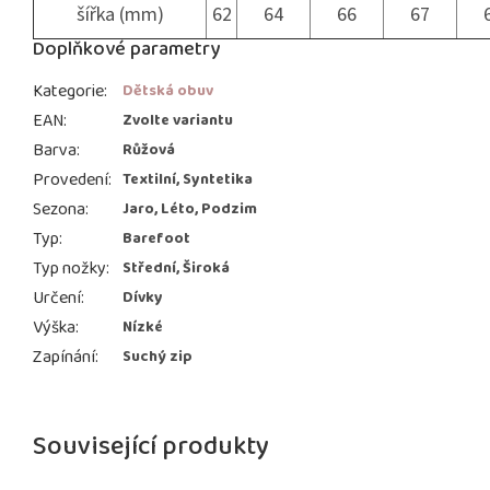
šířka (mm)
62
64
66
67
Doplňkové parametry
Kategorie
:
Dětská obuv
EAN
:
Zvolte variantu
Barva
:
Růžová
Provedení
:
Textilní, Syntetika
Sezona
:
Jaro, Léto, Podzim
Typ
:
Barefoot
Typ nožky
:
Střední, Široká
Určení
:
Dívky
Výška
:
Nízké
Zapínání
:
Suchý zip
Související produkty