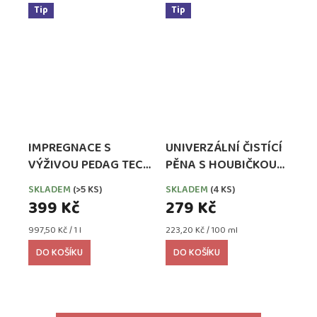
Tip
Tip
IMPREGNACE S
UNIVERZÁLNÍ ČISTÍCÍ
VÝŽIVOU PEDAG TECH
PĚNA S HOUBIČKOU
WATERPROOFER,
PEDAG COMBI SET
SKLADEM
(>5 KS)
SKLADEM
(4 KS)
EXTRA SILNÁ
399 Kč
279 Kč
Měrná
Měrná
997,50 Kč / 1 l
223,20 Kč / 100 ml
cena:
cena:
DO KOŠÍKU
DO KOŠÍKU