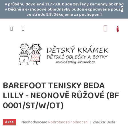
Přejít
V průběhu dovolené 31.7.-9.8. bude zavřený kamenný obchod
na
v Děčíně a e-shopové objednávky budou expedované pouze
obsah
ve středu 5.8. Děkujeme za pochopení!
NÁKUP
KOŠÍK
BAREFOOT TENISKY BEDA
LILLY - NEONOVĚ RŮŽOVÉ (BF
0001/ST/W/OT)
Průměrné
Neohodnoceno
Podrobnosti hodnocení
Značka:
Beda
Akce
hodnocení