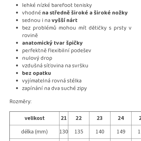
lehké nízké barefoot tenisky
vhodné
na středně široké a široké nožky
sednou i na
vyšší nárt
bez problémů mohou mít dětičky s prsty v
rovině
anatomický tvar špičky
perfektně flexibilní podešev
nulový drop
vzdušná síťovina na svršku
bez opatku
vyjímatelná rovná stélka
zapínání na dva suché zipy
Rozměry:
velikost
21
22
23
24
délka (mm)
130
135
140
149
1