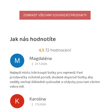
ZOBRAZIT VŠECHNY SOUVISEJÍCÍ PRODUKTY
Jak nás hodnotíte
Průměrné
4,9
72 hodnocení
hodnocení
Magdaléna
M
obchodu
|
27.7.2026
Hodnocení obchodu je 5 z 5 hvězdiček.
je
Nejlepší místo, kde koupit botky pro nejmenší. Paní
4,9
prodavačky ochotně poradí, zkušeně doporučí botky, aby
z
seděly, nechají důkladně vyzkoušet a vždycky jsou tam všichni
5
velice milí.
hvězdiček.
Karolina
K
|
7.5.2026
Hodnocení obchodu je 5 z 5 hvězdiček.