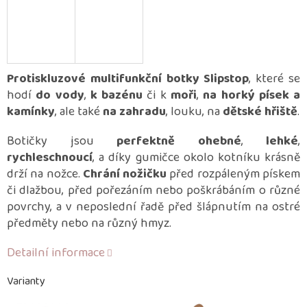
Protiskluzové multifunkční botky Slipstop
, které se
hodí
do vody
,
k bazénu
či k
moři
,
na horký písek a
kamínky
, ale také
na zahradu
, louku, na
dětské hřiště
.
Botičky jsou
perfektně ohebné
,
lehké
,
rychleschnoucí
, a díky gumičce okolo kotníku krásně
drží na nožce.
Chrání nožičku
před rozpáleným pískem
či dlažbou, před pořezáním nebo poškrábáním o různé
povrchy, a v neposlední řadě před šlápnutím na ostré
předměty nebo na různý hmyz.
Detailní informace
Varianty