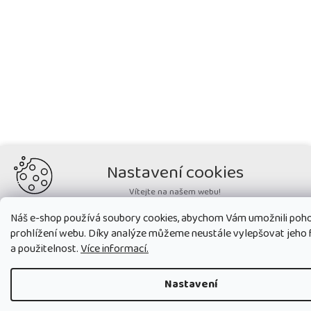
Nastavení cookies
Vítejte na našem webu!
Potřebujeme nastavit cookies a související technologie, aby
Náš e-shop používá soubory cookies, abychom Vám umožnili poh
zobrazovaný obsah odpovídal vašim potřebám a vy na webu nalezli
prohlížení webu. Díky analýze můžeme neustále vylepšovat jeho 
přesně to, co potřebujete. Soubory cookies používané na našem webu
nikdy neslouží ke zjišťování totožnosti uživatelů stránek
.
a použitelnost.
Více informací.
Přijmout všechny cookies
Nastavení
Nastavit