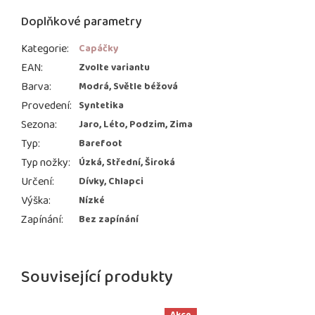
Doplňkové parametry
Kategorie
:
Capáčky
EAN
:
Zvolte variantu
Barva
:
Modrá, Světle béžová
Provedení
:
Syntetika
Sezona
:
Jaro, Léto, Podzim, Zima
Typ
:
Barefoot
Typ nožky
:
Úzká, Střední, Široká
Určení
:
Dívky, Chlapci
Výška
:
Nízké
Zapínání
:
Bez zapínání
Související produkty