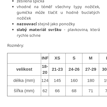
zesílená špička
vhodné na téměř všechny typy nožiček,
gumička může tlačit u hodně buclatých
nožiček
nazouvací
stejně jako ponožky
slabý materiál svršku
- plavkovina, která
rychle schne
Rozměry:
INF
XS
S
M
18-
velikost
21-23
24-26
27-29
30
20
délka (mm)
124
145
160
180
1
šířka (mm)
62
66
68
71