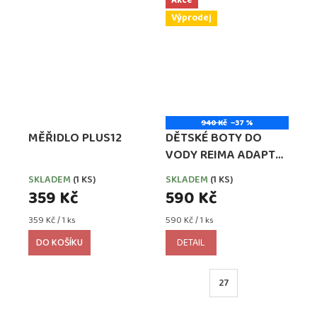
Akce
Výprodej
940 Kč
–37 %
MĚŘIDLO PLUS12
DĚTSKÉ BOTY DO
VODY REIMA ADAPT
CYAN BLUE
SKLADEM
(1 KS)
SKLADEM
(1 KS)
359 Kč
590 Kč
Měrná
Měrná
359 Kč / 1 ks
590 Kč / 1 ks
cena:
cena:
DO KOŠÍKU
DETAIL
27