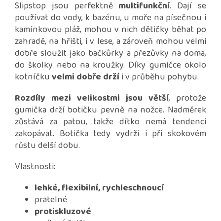
Slipstop jsou perfektně
multifunkční
. Dají se
používat do vody, k bazénu, u moře na písečnou i
kamínkovou pláž, mohou v nich dětičky běhat po
zahradě, na hřišti, i v lese, a zároveň mohou velmi
dobře sloužit jako bačkůrky a přezůvky na doma,
do školky nebo na kroužky. Díky gumičce okolo
kotníčku
velmi dobře drží
i v průběhu pohybu.
Rozdíly mezi velikostmi jsou větší
, protože
gumička drží botičku pevně na nožce. Nadměrek
zůstává za patou, takže dítko nemá tendenci
zakopávat. Botička tedy vydrží i při skokovém
růstu delší dobu.
Vlastnosti:
lehké, flexibilní, rychleschnoucí
pratelné
protiskluzové