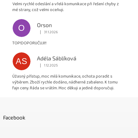
Velmi rychlé odeslání a vřelá komunikace při řešení chyby z
mé strany, což velmi oceňuji.
Orson
O
|
31.1.2026
Hodnocení obchodu je 5 z 5 hvězdiček.
TOP!DOPORUČUJI!!
Adéla Sáblíková
AS
|
1.12.2025
Hodnocení obchodu je 5 z 5 hvězdiček.
Úžasný přístup, moc milá komunikace, ochota poradit s
výběrem. Zboží rychle dodáno, nádherně zabaleno. K tomu
fajn ceny. Ráda se vrátím. Moc děkuji a jedině doporučuji.
Z
á
p
Facebook
a
t
í