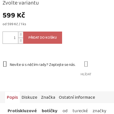
Zvolte variantu
599 Kč
Měrná
od 599 Kč / 1 ks
cena:
PŘIDAT DO KOŠÍKU
HLÍDAT
Popis
Diskuze
Značka
Ostatní informace
Protiskluzové botičky
od turecké značky