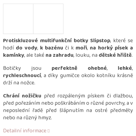
Protiskluzové multifunkční botky Slipstop
, které se
hodí
do vody
,
k bazénu
či k
moři
,
na horký písek a
kamínky
, ale také
na zahradu
, louku, na
dětské hřiště
.
Botičky jsou
perfektně ohebné
,
lehké
,
rychleschnoucí
, a díky gumičce okolo kotníku krásně
drží na nožce.
Chrání nožičku
před rozpáleným pískem či dlažbou,
před pořezáním nebo poškrábáním o různé povrchy, a v
neposlední řadě před šlápnutím na ostré předměty
nebo na různý hmyz.
Detailní informace