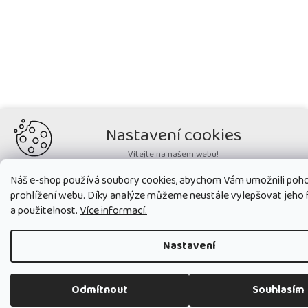
Nastavení cookies
Vítejte na našem webu!
Potřebujeme nastavit cookies a související technologie, aby
Náš e-shop používá soubory cookies, abychom Vám umožnili poh
zobrazovaný obsah odpovídal vašim potřebám a vy na webu nalezli
prohlížení webu. Díky analýze můžeme neustále vylepšovat jeho 
přesně to, co potřebujete. Soubory cookies používané na našem webu
nikdy neslouží ke zjišťování totožnosti uživatelů stránek
.
a použitelnost.
Více informací.
Přijmout všechny cookies
Nastavení
Nastavit
Odmítnout
Souhlasím