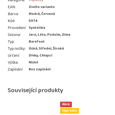
Kategorie
:
Capáčky
EAN
:
Zvolte variantu
Barva
:
Modrá, Červená
Kód
:
5074
Provedení
:
Syntetika
Sezona
:
Jaro, Léto, Podzim, Zima
Typ
:
Barefoot
Typ nožky
:
Úzká, Střední, Široká
Určení
:
Dívky, Chlapci
Výška
:
Nízké
Zapínání
:
Bez zapínání
Související produkty
Akce
Výprodej