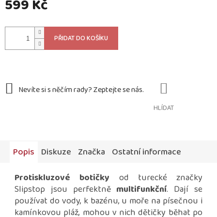
599 Kč
Měrná
cena:
PŘIDAT DO KOŠÍKU
HLÍDAT
Popis
Diskuze
Značka
Ostatní informace
Protiskluzové botičky
od turecké značky
Slipstop jsou perfektně
multifunkční
. Dají se
používat do vody, k bazénu, u moře na písečnou i
kamínkovou pláž, mohou v nich dětičky běhat po