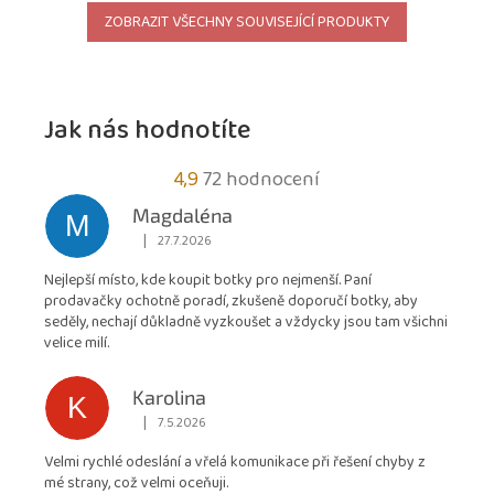
ZOBRAZIT VŠECHNY SOUVISEJÍCÍ PRODUKTY
Jak nás hodnotíte
Průměrné
4,9
72 hodnocení
hodnocení
Magdaléna
M
obchodu
|
27.7.2026
Hodnocení obchodu je 5 z 5 hvězdiček.
je
Nejlepší místo, kde koupit botky pro nejmenší. Paní
4,9
prodavačky ochotně poradí, zkušeně doporučí botky, aby
z
seděly, nechají důkladně vyzkoušet a vždycky jsou tam všichni
5
velice milí.
hvězdiček.
Karolina
K
|
7.5.2026
Hodnocení obchodu je 5 z 5 hvězdiček.
Velmi rychlé odeslání a vřelá komunikace při řešení chyby z
mé strany, což velmi oceňuji.