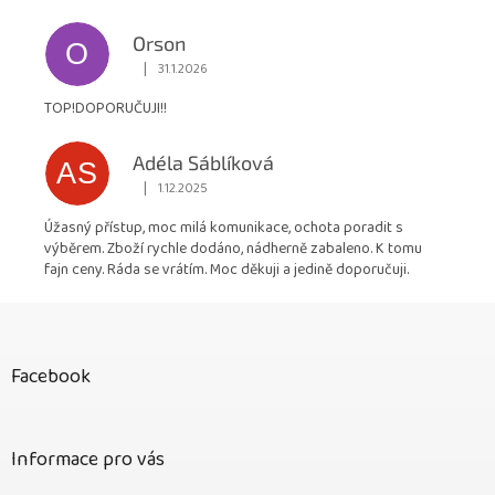
Orson
O
|
31.1.2026
Hodnocení obchodu je 5 z 5 hvězdiček.
TOP!DOPORUČUJI!!
Adéla Sáblíková
AS
|
1.12.2025
Hodnocení obchodu je 5 z 5 hvězdiček.
Úžasný přístup, moc milá komunikace, ochota poradit s
výběrem. Zboží rychle dodáno, nádherně zabaleno. K tomu
fajn ceny. Ráda se vrátím. Moc děkuji a jedině doporučuji.
Z
á
p
Facebook
a
t
í
Informace pro vás