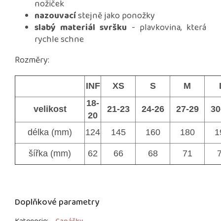
nožiček
nazouvací
stejně jako ponožky
slabý materiál svršku
- plavkovina, která
rychle schne
Rozměry:
INF
XS
S
M
18-
velikost
21-23
24-26
27-29
30
20
délka (mm)
124
145
160
180
1
šířka (mm)
62
66
68
71
Doplňkové parametry