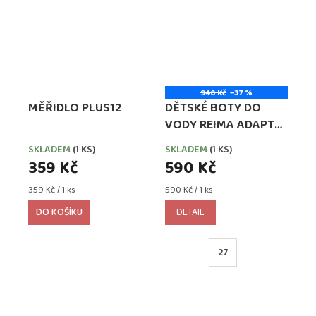
940 Kč
–37 %
MĚŘIDLO PLUS12
DĚTSKÉ BOTY DO
VODY REIMA ADAPT
CYAN BLUE
SKLADEM
(1 KS)
SKLADEM
(1 KS)
359 Kč
590 Kč
Měrná
Měrná
359 Kč / 1 ks
590 Kč / 1 ks
cena:
cena:
DO KOŠÍKU
DETAIL
27