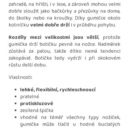
zahradě, na hřišti, i v lese, a zároveň mohou velmi
dobře sloužit jako bačkůrky a přezůvky na doma,
do školky nebo na kroužky. Díky gumičce okolo
kotníčku
velmi dobře drží
i v průběhu pohybu.
Rozdíly mezi velikostmi jsou větší
, protože
gumička drží botičku pevně na nožce. Nadměrek
zůstává za patou, takže dítko nemá tendenci
zakopávat. Botička tedy vydrží i při skokovém
růstu delší dobu.
Vlastnosti:
lehké, flexibilní, rychleschnoucí
pratelné
protiskluzové
zesílená špička
vhodné na téměř všechny typy nožiček,
gumička může tlačit u hodně buclatých