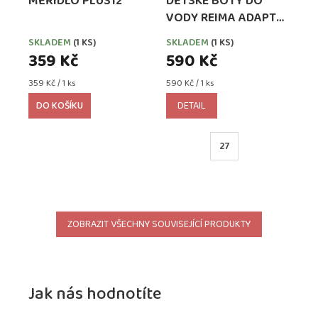
MĚŘIDLO PLUS12
DĚTSKÉ BOTY DO
VODY REIMA ADAPT
CYAN BLUE
SKLADEM
(1 KS)
SKLADEM
(1 KS)
359 Kč
590 Kč
Měrná
Měrná
359 Kč / 1 ks
590 Kč / 1 ks
cena:
cena:
DO KOŠÍKU
DETAIL
27
ZOBRAZIT VŠECHNY SOUVISEJÍCÍ PRODUKTY
Jak nás hodnotíte