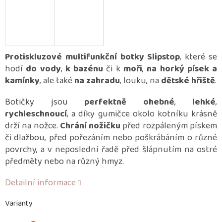
Protiskluzové multifunkční botky Slipstop
, které se
hodí
do vody
,
k bazénu
či k
moři
,
na horký písek a
kamínky
, ale také
na zahradu
, louku, na
dětské hřiště
.
Botičky jsou
perfektně ohebné
,
lehké
,
rychleschnoucí
, a díky gumičce okolo kotníku krásně
drží na nožce.
Chrání nožičku
před rozpáleným pískem
či dlažbou, před pořezáním nebo poškrábáním o různé
povrchy, a v neposlední řadě před šlápnutím na ostré
předměty nebo na různý hmyz.
Detailní informace
Varianty