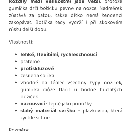
Rozdíly mezi velikostmi jsou větší
, protože
gumička drží botičku pevně na nožce. Nadměrek
zůstává za patou, takže dítko nemá tendenci
zakopávat. Botička tedy vydrží i při skokovém
růstu delší dobu.
Vlastnosti:
lehké, flexibilní, rychleschnoucí
pratelné
protiskluzové
zesílená špička
vhodné na téměř všechny typy nožiček,
gumička může tlačit u hodně buclatých
nožiček
nazouvací
stejně jako ponožky
slabý materiál svršku
- plavkovina, která
rychle schne
Rozměry: