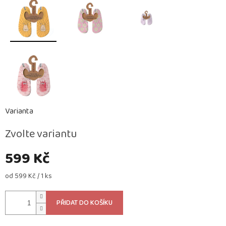
Varianta
Zvolte variantu
599 Kč
Měrná
od 599 Kč / 1 ks
cena:
PŘIDAT DO KOŠÍKU