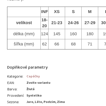
INF
XS
S
M
18-
velikost
21-23
24-26
27-29
30
20
délka (mm)
124
145
160
180
1
šířka (mm)
62
66
68
71
Doplňkové parametry
Kategorie
:
Capáčky
EAN
:
Zvolte variantu
Barva
:
Žlutá
Provedení
:
Syntetika
Sezona
:
Jaro, Léto, Podzim, Zima