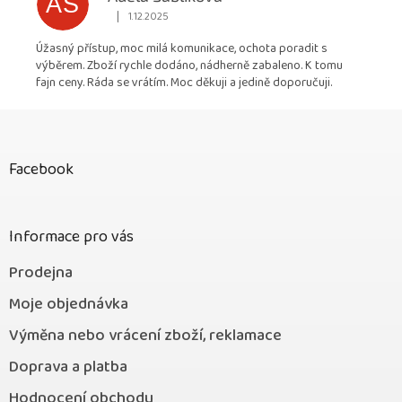
AS
|
1.12.2025
Hodnocení obchodu je 5 z 5 hvězdiček.
Úžasný přístup, moc milá komunikace, ochota poradit s
výběrem. Zboží rychle dodáno, nádherně zabaleno. K tomu
fajn ceny. Ráda se vrátím. Moc děkuji a jedině doporučuji.
Z
á
p
Facebook
a
t
í
Informace pro vás
Prodejna
Moje objednávka
Výměna nebo vrácení zboží, reklamace
Doprava a platba
Hodnocení obchodu