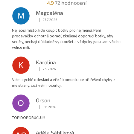
Průměrné
4,9
72 hodnocení
hodnocení
Magdaléna
M
obchodu
|
27.7.2026
Hodnocení obchodu je 5 z 5 hvězdiček.
je
Nejlepší místo, kde koupit botky pro nejmenší. Paní
4,9
prodavačky ochotně poradí, zkušeně doporučí botky, aby
z
seděly, nechají důkladně vyzkoušet a vždycky jsou tam všichni
5
velice milí.
hvězdiček.
Karolina
K
|
7.5.2026
Hodnocení obchodu je 5 z 5 hvězdiček.
Velmi rychlé odeslání a vřelá komunikace při řešení chyby z
mé strany, což velmi oceňuji.
Orson
O
|
31.1.2026
Hodnocení obchodu je 5 z 5 hvězdiček.
TOP!DOPORUČUJI!!
Adéla Sáblíková