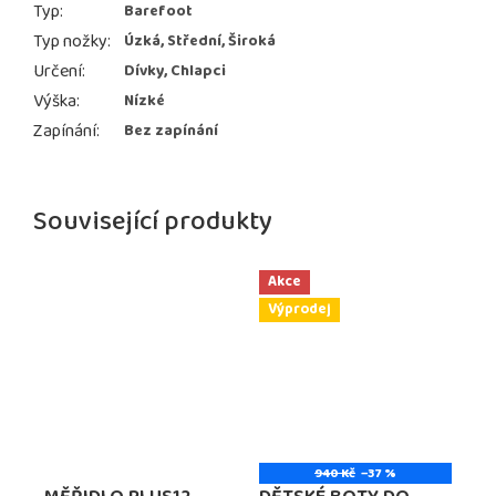
Typ
:
Barefoot
Typ nožky
:
Úzká, Střední, Široká
Určení
:
Dívky, Chlapci
Výška
:
Nízké
Zapínání
:
Bez zapínání
Související produkty
Akce
Výprodej
940 Kč
–37 %