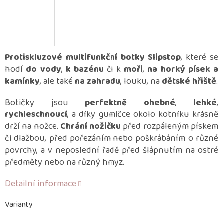
Protiskluzové multifunkční botky Slipstop
, které se
hodí
do vody
,
k bazénu
či k
moři
,
na horký písek a
kamínky
, ale také
na zahradu
, louku, na
dětské hřiště
.
Botičky jsou
perfektně ohebné
,
lehké
,
rychleschnoucí
, a díky gumičce okolo kotníku krásně
drží na nožce.
Chrání nožičku
před rozpáleným pískem
či dlažbou, před pořezáním nebo poškrábáním o různé
povrchy, a v neposlední řadě před šlápnutím na ostré
předměty nebo na různý hmyz.
Detailní informace
Varianty