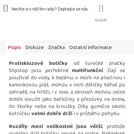
HLÍDAT
Popis
Diskuze
Značka
Ostatní informace
Protiskluzové botičky
od turecké značky
Slipstop jsou perfektně
multifunkční
. Dají se
používat do vody, k bazénu, u moře na písečnou i
kamínkovou pláž, mohou v nich dětičky běhat po
zahradě, na hřišti, i v lese, a zároveň mohou velmi
dobře sloužit jako bačkůrky a přezůvky na doma,
do školky nebo na kroužky. Díky gumičce okolo
kotníčku
velmi dobře drží
i v průběhu pohybu.
Rozdíly mezi velikostmi jsou větší
, protože
gumička drží botičku pevně na nožce. Nadměrek