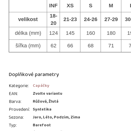
INF
XS
S
M
18-
velikost
21-23
24-26
27-29
30
20
délka (mm)
124
145
160
180
1
šířka (mm)
62
66
68
71
Doplňkové parametry
Kategorie
:
Capáčky
EAN
:
Zvolte variantu
Barva
:
Růžová, Žlutá
Provedení
:
Syntetika
Sezona
:
Jaro, Léto, Podzim, Zima
Typ
:
Barefoot