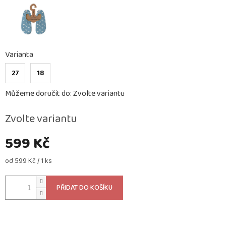
Varianta
27
18
Můžeme doručit do:
Zvolte variantu
Zvolte variantu
599 Kč
Měrná
od 599 Kč / 1 ks
cena:
PŘIDAT DO KOŠÍKU