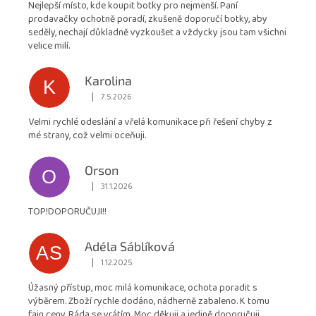
Nejlepší místo, kde koupit botky pro nejmenší. Paní
4,9
prodavačky ochotně poradí, zkušeně doporučí botky, aby
z
seděly, nechají důkladně vyzkoušet a vždycky jsou tam všichni
5
velice milí.
hvězdiček.
Karolina
K
|
7.5.2026
Hodnocení obchodu je 5 z 5 hvězdiček.
Velmi rychlé odeslání a vřelá komunikace při řešení chyby z
mé strany, což velmi oceňuji.
Orson
O
|
31.1.2026
Hodnocení obchodu je 5 z 5 hvězdiček.
TOP!DOPORUČUJI!!
Adéla Sáblíková
AS
|
1.12.2025
Hodnocení obchodu je 5 z 5 hvězdiček.
Úžasný přístup, moc milá komunikace, ochota poradit s
výběrem. Zboží rychle dodáno, nádherně zabaleno. K tomu
fajn ceny. Ráda se vrátím. Moc děkuji a jedině doporučuji.