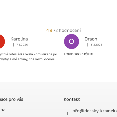
Průměrné
4,9
72 hodnocení
hodnocení
Karolina
Orson
O
obchodu
|
|
7.5.2026
31.1.2026
Hodnocení obchodu je 5 z 5 hvězdiček.
Hodnocení obchodu je
je
rychlé odeslání a vřelá komunikace při
TOP!DOPORUČUJI!!
4,9
chyby z mé strany, což velmi oceňuji.
z
5
hvězdiček.
ace pro vás
Kontakt
jna
info
@
detsky-kramek.