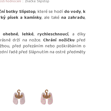
sti hodnocení
Značka:
Slipstop
ní botky Slipstop
, které se hodí
do vody
,
k
rký písek a kamínky
, ale také
na zahradu
,
ě ohebné
,
lehké
,
rychleschnoucí
, a díky
rásně drží na nožce.
Chrání nožičku
před
ažbou, před pořezáním nebo poškrábáním o
lední řadě před šlápnutím na ostré předměty