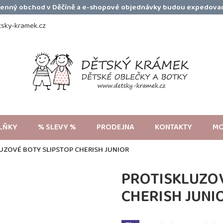
amenný obchod v Děčíně a e-shopové objednávky budou expedovan
sky-kramek.cz
LŇKY
% SLEVY %
PRODEJNA
KONTAKTY
MO
UZOVÉ BOTY SLIPSTOP CHERISH JUNIOR
PROTISKLUZOV
CHERISH JUNI