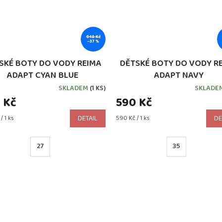
940 Kč
–37 %
SKÉ BOTY DO VODY REIMA
DĚTSKÉ BOTY DO VODY R
ADAPT CYAN BLUE
ADAPT NAVY
SKLADEM
(1 KS)
SKLADE
 Kč
590 Kč
Měrná
/ 1 ks
DETAIL
590 Kč / 1 ks
DE
cena:
27
35