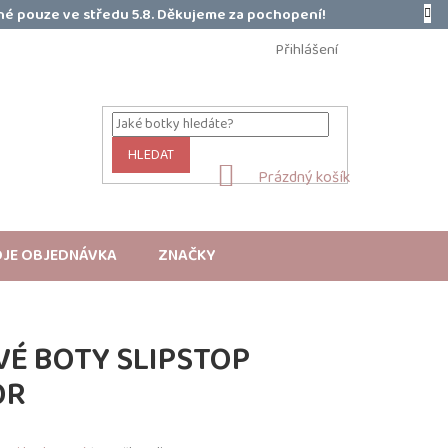
é pouze ve středu 5.8. Děkujeme za pochopení!
Přihlášení
HLEDAT
NÁKUPNÍ
Prázdný košík
KOŠÍK
JE OBJEDNÁVKA
ZNAČKY
É BOTY SLIPSTOP
OR