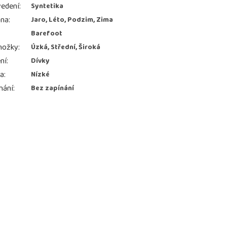
edení
:
Syntetika
ona
:
Jaro, Léto, Podzim, Zima
Barefoot
nožky
:
Úzká, Střední, Široká
ní
:
Dívky
ka
:
Nízké
nání
:
Bez zapínání