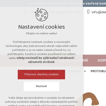
Přejít
V průběhu dovolené 31.7.-9.8. bude zavřený k
na
obsah
+420 723 053 937 po-pá 9:00-17:00
info@det
Nastavení cookies
Vítejte na našem webu!
Potřebujeme nastavit cookies a související
technologie, aby zobrazovaný obsah odpovídal vašim
potřebám a vy na webu nalezli přesně to, co
potřebujete. Soubory cookies používané na našem
webu
nikdy neslouží ke zjišťování totožnosti
DĚTSKÁ OBUV
DĚTSKÉ OBLEČENÍ
DOP
uživatelů stránek
.
Domů
Dětská obuv
Capáčky
PROTISKL
Přijmout všechny cookies
Nastavit
Vaše údaje zpracováváme v souladu se zásadami
Technická cookies
ochrany osobních údajů z důvodu následujících potřeb:
zpětná vazba od návštěvníků formou analytických