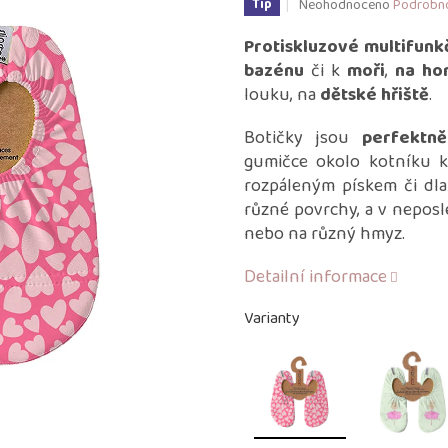
Průměrné
Neohodnoceno
Podrobno
Tip
hodnocení
produktu
Protiskluzové multifunkč
je
bazénu
či k
moři
,
na ho
0,0
louku, na
dětské hřiště
.
z
5
Botičky jsou
perfektn
hvězdiček.
gumičce okolo kotníku k
rozpáleným pískem či dl
různé povrchy, a v nepos
nebo na různý hmyz.
Detailní informace
Varianty