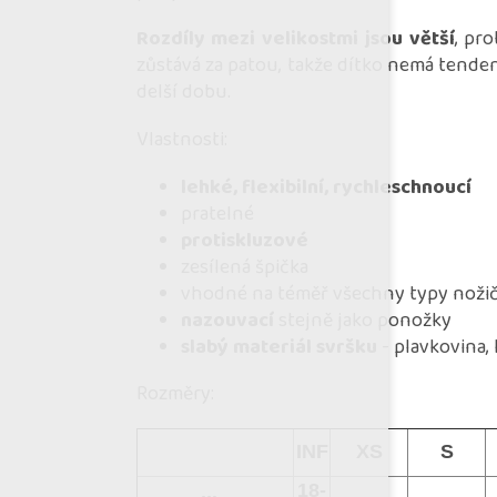
Rozdíly mezi velikostmi jsou větší
, pr
zůstává za patou, takže dítko nemá tenden
delší dobu.
Vlastnosti:
lehké, flexibilní, rychleschnoucí
pratelné
protiskluzové
zesílená špička
vhodné na téměř všechny typy nožič
nazouvací
stejně jako ponožky
slabý materiál svršku
- plavkovina,
Rozměry:
INF
XS
S
18-