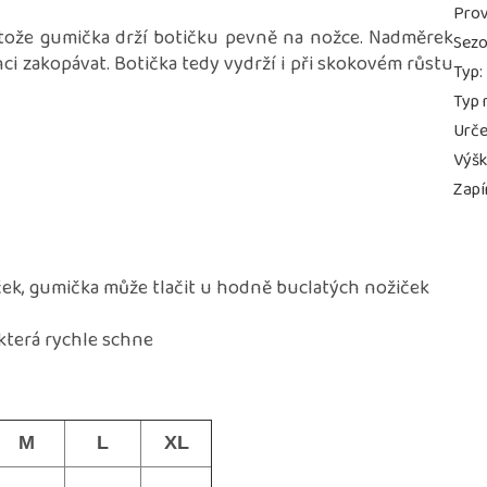
Prov
otože gumička drží botičku pevně na nožce. Nadměrek
Sez
ci zakopávat. Botička tedy vydrží i při skokovém růstu
Typ
:
Typ 
Urče
Výš
Zapí
ek, gumička může tlačit u hodně buclatých nožiček
 která rychle schne
M
L
XL