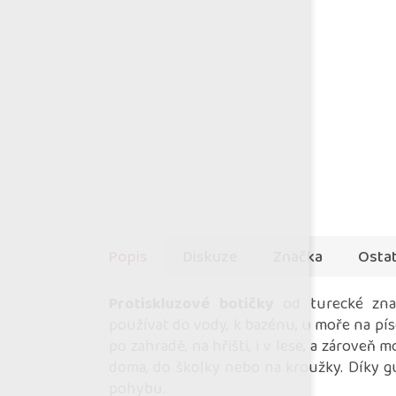
Popis
Diskuze
Značka
Ostat
Protiskluzové botičky
od turecké zna
používat do vody, k bazénu, u moře na pí
po zahradě, na hřišti, i v lese, a zároveň
doma, do školky nebo na kroužky. Díky 
pohybu.