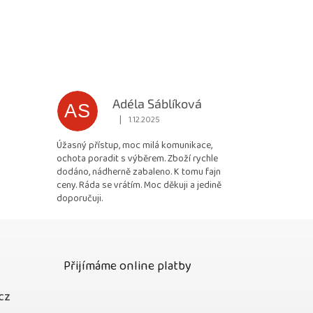
Adéla Sáblíková
AS
|
1.12.2025
 5 z 5 hvězdiček.
Hodnocení obchodu je 5 z 5 hvězdiček.
Úžasný přístup, moc milá komunikace,
ochota poradit s výběrem. Zboží rychle
dodáno, nádherně zabaleno. K tomu fajn
ceny. Ráda se vrátím. Moc děkuji a jedině
doporučuji.
Přijímáme online platby
cz