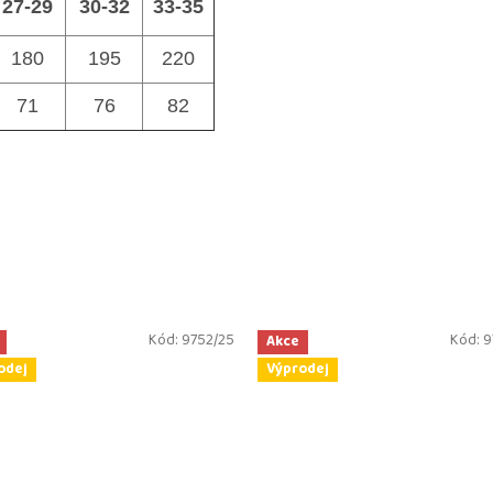
27-29
30-32
33-35
180
195
220
71
76
82
Kód:
9752/25
Kód:
9
Akce
odej
Výprodej