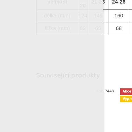
velikost
21-23
24-26
20
délka (mm)
124
145
160
šířka (mm)
62
66
68
Související produkty
Kód:
7448
Akce
Výpr