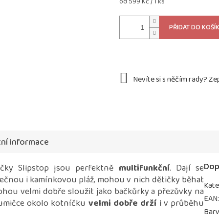
Měrná
od 599 Kč / 1 ks
cena:
PŘIDAT DO KOŠÍ
ní informace
Dop
čky Slipstop jsou perfektně
multifunkční
. Dají se
sečnou i kamínkovou pláž, mohou v nich dětičky běhat
Kate
 mohou velmi dobře sloužit jako bačkůrky a přezůvky na
EAN
gumičce okolo kotníčku
velmi dobře drží
i v průběhu
Bar