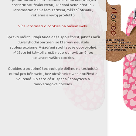
nutná pro provozování webu
statistik používání webu, ukládání nebo přístup k
udržení kontextu stránek (session):
informacím na vašem zařízení, měření obsahu,
případná přihlášení, volby jazyka, apod.
reklama a vývoj produktů.
Volitelná cookies
Více informací o cookies na našem webu
analytická pro anonymizované vyhodnocení
návštěvnosti
Správci vašich údajů bude naše společnost, jakož i naši
marketingová cookies (Google)
důvěryhodní partneři, se kterými neustále
spolupracujeme. Vyjádření souhlasu je dobrovolné.
Více informací o cookies na našem webu
Můžete jej kdykoli zrušit nebo obnovit změnou
nastavení vašich cookies.
Cookies a podobné technologie dělíme na technická:
Přijmout všechny cookies
nutná pro běh webu, bez nichž nelze web používat a
volitelná. Do této části spadají analytická a
marketingová cookies.
Odmítnout vše