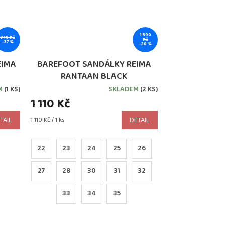
1 390
940 Kč
Kč
–37 %
–20 %
EIMA
BAREFOOT SANDÁLKY REIMA
RANTAAN BLACK
M
(1 KS)
SKLADEM
(2 KS)
1 110 Kč
Měrná
TAIL
1 110 Kč / 1 ks
DETAIL
cena:
22
23
24
25
26
27
28
30
31
32
33
34
35