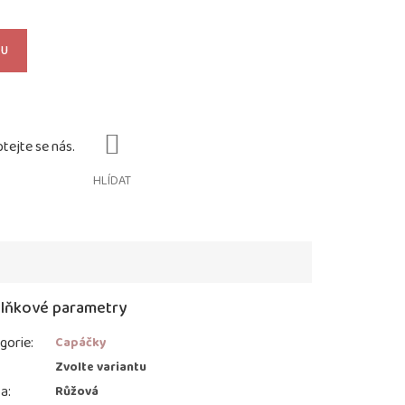
KU
HLÍDAT
lňkové parametry
gorie
:
Capáčky
:
Zvolte variantu
va
:
Růžová