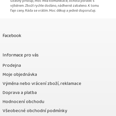
Úžasný přístup, moc milá komunikace, ochota poradit s
výběrem. Zboží rychle dodáno, nádherně zabaleno. K tomu
fajn ceny. Ráda se vrátím. Moc děkuji a jedině doporučuji.
Z
á
p
Facebook
a
t
í
Informace pro vás
Prodejna
Moje objednávka
Výměna nebo vrácení zboží, reklamace
Doprava a platba
Hodnocení obchodu
Všeobecné obchodní podmínky