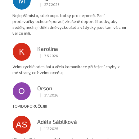
M
obchodu
|
27.7.2026
Hodnocení obchodu je 5 z 5 hvězdiček.
je
Nejlepší místo, kde koupit botky pro nejmenší. Paní
4,9
prodavačky ochotně poradí, zkušeně doporučí botky, aby
z
seděly, nechají důkladně vyzkoušet a vždycky jsou tam všichni
5
velice milí.
hvězdiček.
Karolina
K
|
7.5.2026
Hodnocení obchodu je 5 z 5 hvězdiček.
Velmi rychlé odeslání a vřelá komunikace při řešení chyby z
mé strany, což velmi oceňuji.
Orson
O
|
31.1.2026
Hodnocení obchodu je 5 z 5 hvězdiček.
TOP!DOPORUČUJI!!
Adéla Sáblíková
AS
|
1.12.2025
Hodnocení obchodu je 5 z 5 hvězdiček.