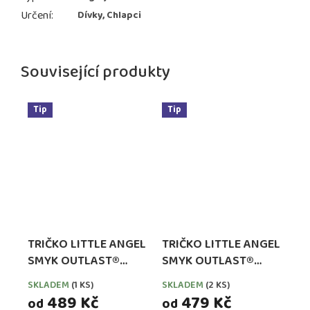
Určení
:
Dívky, Chlapci
Související produkty
Tip
Tip
TRIČKO LITTLE ANGEL
TRIČKO LITTLE ANGEL
SMYK OUTLAST®
SMYK OUTLAST®
DLOUHÝ RUKÁV -
DLOUHÝ RUKÁV -
SKLADEM
(1 KS)
SKLADEM
(2 KS)
BORDÓ MELÍR
MEDOVÉ
489 Kč
479 Kč
od
od