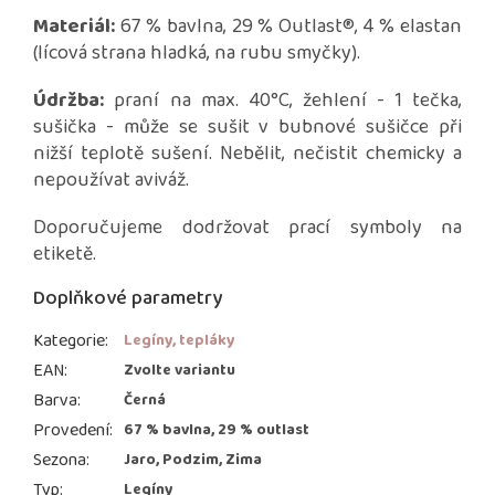
Materiál:
67 % bavlna, 29 % Outlast®, 4 % elastan
(lícová strana hladká, na rubu smyčky).
Údržba:
praní na max. 40°C, žehlení - 1 tečka,
sušička - může se sušit v bubnové sušičce při
nižší teplotě sušení. Nebělit, nečistit chemicky a
nepoužívat aviváž.
Doporučujeme dodržovat prací symboly na
etiketě.
Doplňkové parametry
Kategorie
:
Legíny, tepláky
EAN
:
Zvolte variantu
Barva
:
Černá
Provedení
:
67 % bavlna, 29 % outlast
Sezona
:
Jaro, Podzim, Zima
Typ
:
Legíny