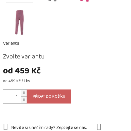
Varianta
Zvolte variantu
od
459 Kč
Měrná
od 459 Kč / 1 ks
cena:
PŘIDAT DO KOŠÍKU