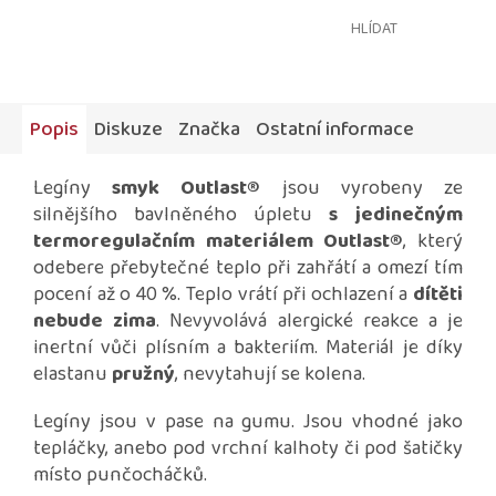
HLÍDAT
Popis
Diskuze
Značka
Ostatní informace
Legíny
smyk Outlast®
jsou vyrobeny ze
silnějšího bavlněného úpletu
s jedinečným
termoregulačním materiálem Outlast®
, který
odebere přebytečné teplo při zahřátí a omezí tím
pocení až o 40 %. Teplo vrátí při ochlazení a
dítěti
nebude zima
. Nevyvolává alergické reakce a je
inertní vůči plísním a bakteriím. Materiál je díky
elastanu
pružný
, nevytahují se kolena.
Legíny jsou v pase na gumu. Jsou vhodné jako
tepláčky, anebo pod vrchní kalhoty či pod šatičky
místo punčocháčků.