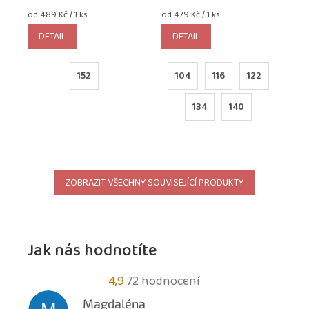
Měrná
Měrná
od 489 Kč / 1 ks
od 479 Kč / 1 ks
cena:
cena:
DETAIL
DETAIL
152
104
116
122
134
140
ZOBRAZIT VŠECHNY SOUVISEJÍCÍ PRODUKTY
Jak nás hodnotíte
Průměrné
4,9
72 hodnocení
hodnocení
Magdaléna