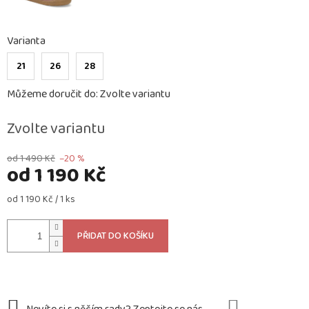
Varianta
21
26
28
Můžeme doručit do:
Zvolte variantu
Zvolte variantu
od 1 490 Kč
–20 %
od
1 190 Kč
Měrná
od 1 190 Kč / 1 ks
cena:
PŘIDAT DO KOŠÍKU