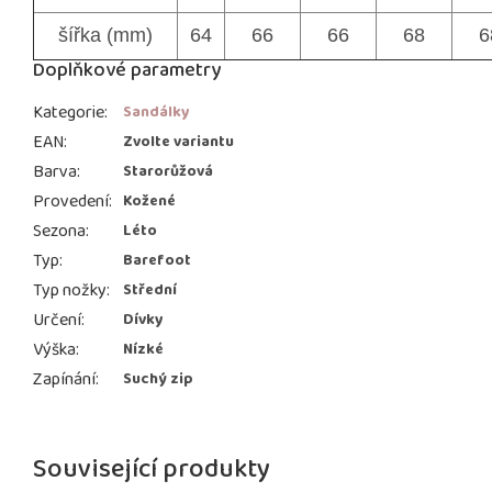
šířka (mm)
64
66
66
68
6
Doplňkové parametry
Kategorie
:
Sandálky
EAN
:
Zvolte variantu
Barva
:
Starorůžová
Provedení
:
Kožené
Sezona
:
Léto
Typ
:
Barefoot
Typ nožky
:
Střední
Určení
:
Dívky
Výška
:
Nízké
Zapínání
:
Suchý zip
Související produkty