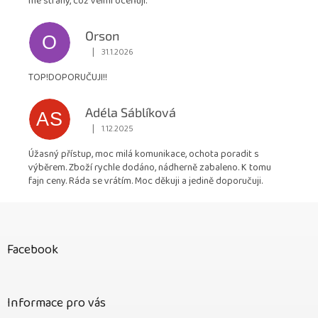
mé strany, což velmi oceňuji.
Orson
O
|
31.1.2026
Hodnocení obchodu je 5 z 5 hvězdiček.
TOP!DOPORUČUJI!!
Adéla Sáblíková
AS
|
1.12.2025
Hodnocení obchodu je 5 z 5 hvězdiček.
Úžasný přístup, moc milá komunikace, ochota poradit s
výběrem. Zboží rychle dodáno, nádherně zabaleno. K tomu
fajn ceny. Ráda se vrátím. Moc děkuji a jedině doporučuji.
Z
á
p
Facebook
a
t
í
Informace pro vás