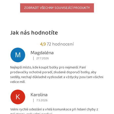
ZOBRAZIT VŠECHNY SOUVISEJÍCÍ PRODUKTY
Jak nás hodnotíte
Průměrné
4,9
72 hodnocení
hodnocení
Magdaléna
M
obchodu
|
27.7.2026
Hodnocení obchodu je 5 z 5 hvězdiček.
je
Nejlepší místo, kde koupit botky pro nejmenší. Paní
4,9
prodavačky ochotně poradí, zkušeně doporučí botky, aby
z
seděly, nechají důkladně vyzkoušet a vždycky jsou tam všichni
5
velice milí.
hvězdiček.
Karolina
K
|
7.5.2026
Hodnocení obchodu je 5 z 5 hvězdiček.
Velmi rychlé odeslání a vřelá komunikace při řešení chyby z