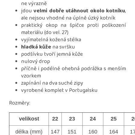
ne výrazně
jdou
velmi dobře utáhnout okolo kotníku
,
ale nejsou vhodné na úplně úzký kotník
praktický okop na špičce proti poškození
materiálu (do vel. 27)
vyjímatelná kožená stélka
hladká kůže
na svršku
podšívku tvoří jemná kůže
nulový drop
příčně i podélně ohebná podrážka s menším
vzorkem
zapínání na dva suché zipy
vyrobené komplet v Portugalsku
Rozměry:
velikost
22
23
24
25
2
délka (mm)
147
151
160
164
1