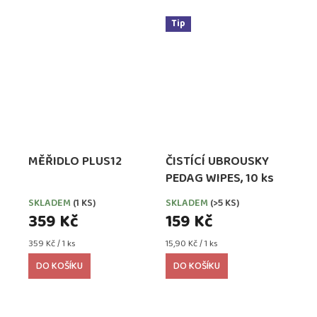
Tip
MĚŘIDLO PLUS12
ČISTÍCÍ UBROUSKY
PEDAG WIPES, 10 ks
SKLADEM
(1 KS)
SKLADEM
(>5 KS)
359 Kč
159 Kč
Měrná
Měrná
359 Kč / 1 ks
15,90 Kč / 1 ks
cena:
cena:
DO KOŠÍKU
DO KOŠÍKU