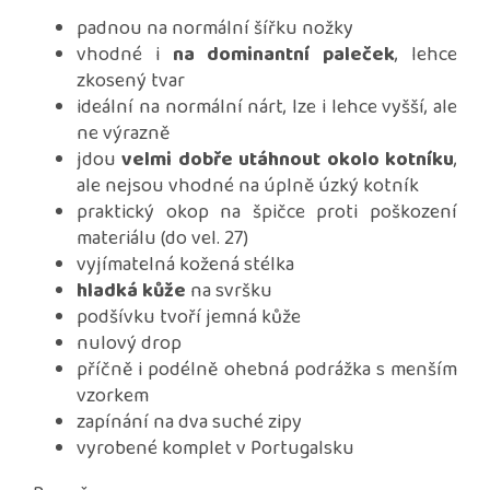
padnou na normální šířku nožky
vhodné i
na dominantní paleček
, lehce
zkosený tvar
ideální na normální nárt, lze i lehce vyšší, ale
ne výrazně
jdou
velmi dobře utáhnout okolo kotníku
,
ale nejsou vhodné na úplně úzký kotník
praktický okop na špičce proti poškození
materiálu (do vel. 27)
vyjímatelná kožená stélka
hladká kůže
na svršku
podšívku tvoří jemná kůže
nulový drop
příčně i podélně ohebná podrážka s menším
vzorkem
zapínání na dva suché zipy
vyrobené komplet v Portugalsku