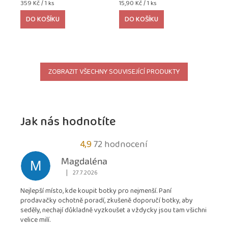
Měrná
Měrná
359 Kč / 1 ks
15,90 Kč / 1 ks
cena:
cena:
DO KOŠÍKU
DO KOŠÍKU
ZOBRAZIT VŠECHNY SOUVISEJÍCÍ PRODUKTY
Jak nás hodnotíte
Průměrné
4,9
72 hodnocení
hodnocení
Magdaléna
M
obchodu
|
27.7.2026
Hodnocení obchodu je 5 z 5 hvězdiček.
je
Nejlepší místo, kde koupit botky pro nejmenší. Paní
4,9
prodavačky ochotně poradí, zkušeně doporučí botky, aby
z
seděly, nechají důkladně vyzkoušet a vždycky jsou tam všichni
5
velice milí.