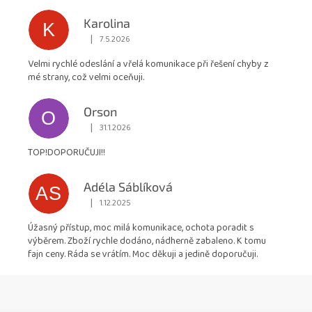
hvězdiček.
Karolina
K
|
7.5.2026
Hodnocení obchodu je 5 z 5 hvězdiček.
Velmi rychlé odeslání a vřelá komunikace při řešení chyby z
mé strany, což velmi oceňuji.
Orson
O
|
31.1.2026
Hodnocení obchodu je 5 z 5 hvězdiček.
TOP!DOPORUČUJI!!
Adéla Sáblíková
AS
|
1.12.2025
Hodnocení obchodu je 5 z 5 hvězdiček.
Úžasný přístup, moc milá komunikace, ochota poradit s
výběrem. Zboží rychle dodáno, nádherně zabaleno. K tomu
fajn ceny. Ráda se vrátím. Moc děkuji a jedině doporučuji.
Z
á