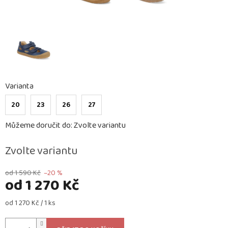
Varianta
20
23
26
27
Můžeme doručit do:
Zvolte variantu
Zvolte variantu
od 1 590 Kč
–20 %
od
1 270 Kč
Měrná
od 1 270 Kč / 1 ks
cena: