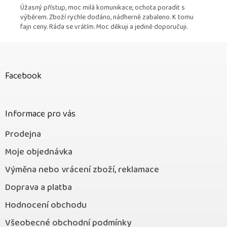
Úžasný přístup, moc milá komunikace, ochota poradit s
výběrem. Zboží rychle dodáno, nádherně zabaleno. K tomu
fajn ceny. Ráda se vrátím. Moc děkuji a jedině doporučuji.
Z
á
p
Facebook
a
t
í
Informace pro vás
Prodejna
Moje objednávka
Výměna nebo vrácení zboží, reklamace
Doprava a platba
Hodnocení obchodu
Všeobecné obchodní podmínky