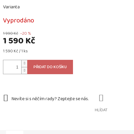
Varianta
Vyprodáno
1 990 Kč
–20 %
1 590 Kč
Měrná
1 590 Kč / 1 ks
cena:
PŘIDAT DO KOŠÍKU
HLÍDAT