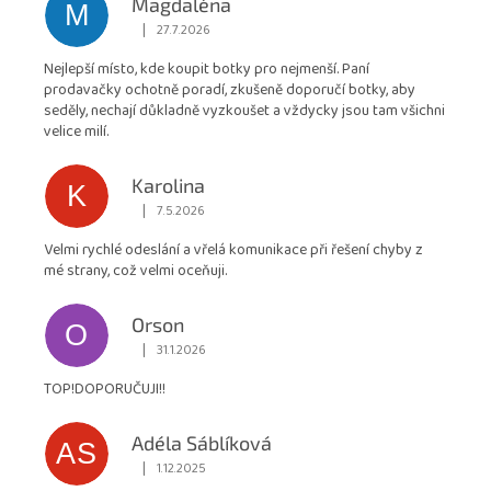
Magdaléna
M
obchodu
|
27.7.2026
Hodnocení obchodu je 5 z 5 hvězdiček.
je
Nejlepší místo, kde koupit botky pro nejmenší. Paní
4,9
prodavačky ochotně poradí, zkušeně doporučí botky, aby
z
seděly, nechají důkladně vyzkoušet a vždycky jsou tam všichni
5
velice milí.
hvězdiček.
Karolina
K
|
7.5.2026
Hodnocení obchodu je 5 z 5 hvězdiček.
Velmi rychlé odeslání a vřelá komunikace při řešení chyby z
mé strany, což velmi oceňuji.
Orson
O
|
31.1.2026
Hodnocení obchodu je 5 z 5 hvězdiček.
TOP!DOPORUČUJI!!
Adéla Sáblíková
AS
|
1.12.2025
Hodnocení obchodu je 5 z 5 hvězdiček.