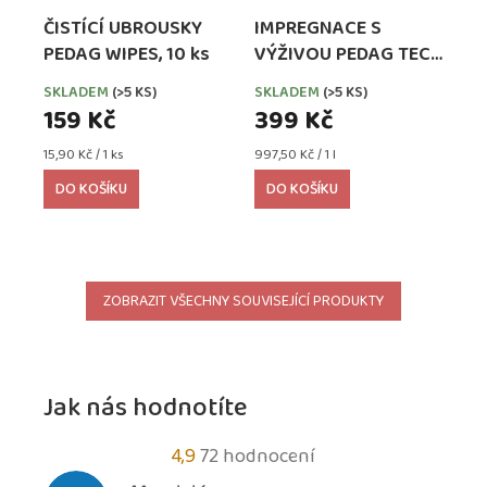
ČISTÍCÍ UBROUSKY
IMPREGNACE S
PEDAG WIPES, 10 ks
VÝŽIVOU PEDAG TECH
WATERPROOFER,
SKLADEM
(>5 KS)
SKLADEM
(>5 KS)
EXTRA SILNÁ
159 Kč
399 Kč
Měrná
Měrná
15,90 Kč / 1 ks
997,50 Kč / 1 l
cena:
cena:
DO KOŠÍKU
DO KOŠÍKU
ZOBRAZIT VŠECHNY SOUVISEJÍCÍ PRODUKTY
Jak nás hodnotíte
Průměrné
4,9
72 hodnocení
hodnocení