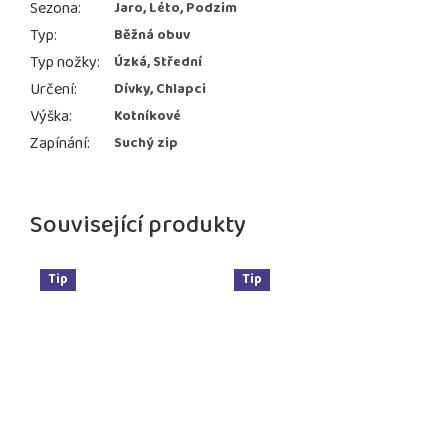
Sezona
:
Jaro, Léto, Podzim
Typ
:
Běžná obuv
Typ nožky
:
Úzká, Střední
Určení
:
Dívky, Chlapci
Výška
:
Kotníkové
Zapínání
:
Suchý zip
Související produkty
Tip
Tip