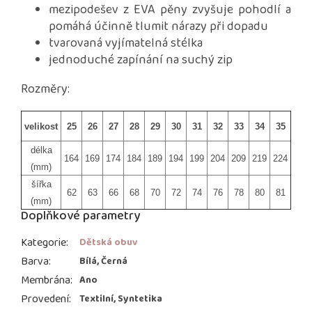
mezipodešev z EVA pěny zvyšuje pohodlí a
pomáhá účinně tlumit nárazy při dopadu
tvarovaná vyjímatelná stélka
jednoduché zapínání na suchý zip
Rozměry:
velikost
25
26
27
28
29
30
31
32
33
34
35
délka
164
169
174
184
189
194
199
204
209
219
224
(mm)
šířka
62
63
66
68
70
72
74
76
78
80
81
(mm)
Doplňkové parametry
Kategorie
:
Dětská obuv
Barva
:
Bílá, Černá
Membrána
:
Ano
Provedení
:
Textilní, Syntetika