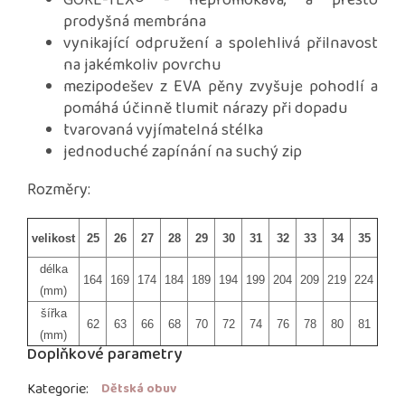
GORE-TEX® - nepromokavá, a přesto
prodyšná membrána
vynikající odpružení a spolehlivá přilnavost
na jakémkoliv povrchu
mezipodešev z EVA pěny zvyšuje pohodlí a
pomáhá účinně tlumit nárazy při dopadu
tvarovaná vyjímatelná stélka
jednoduché zapínání na suchý zip
Rozměry:
velikost
25
26
27
28
29
30
31
32
33
34
35
délka
164
169
174
184
189
194
199
204
209
219
224
(mm)
šířka
62
63
66
68
70
72
74
76
78
80
81
(mm)
Doplňkové parametry
Kategorie
:
Dětská obuv