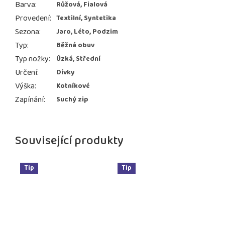
Barva
:
Růžová, Fialová
Provedení
:
Textilní, Syntetika
Sezona
:
Jaro, Léto, Podzim
Typ
:
Běžná obuv
Typ nožky
:
Úzká, Střední
Určení
:
Dívky
Výška
:
Kotníkové
Zapínání
:
Suchý zip
Související produkty
Tip
Tip