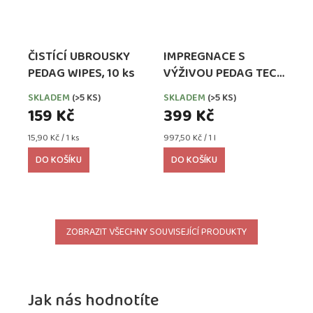
ČISTÍCÍ UBROUSKY
IMPREGNACE S
PEDAG WIPES, 10 ks
VÝŽIVOU PEDAG TECH
WATERPROOFER,
SKLADEM
(>5 KS)
SKLADEM
(>5 KS)
EXTRA SILNÁ
159 Kč
399 Kč
Měrná
Měrná
15,90 Kč / 1 ks
997,50 Kč / 1 l
cena:
cena:
DO KOŠÍKU
DO KOŠÍKU
ZOBRAZIT VŠECHNY SOUVISEJÍCÍ PRODUKTY
Jak nás hodnotíte