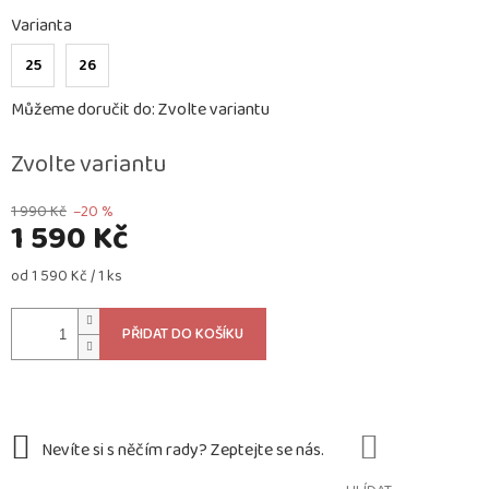
Varianta
25
26
Můžeme doručit do:
Zvolte variantu
Zvolte variantu
1 990 Kč
–20 %
1 590 Kč
Měrná
od 1 590 Kč / 1 ks
cena:
PŘIDAT DO KOŠÍKU