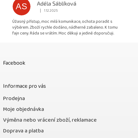
Adéla Sáblíková
AS
|
1.12.2025
Hodnocení obchodu je 5 z 5 hvězdiček.
Úžasný přístup, moc milá komunikace, ochota poradit s
výběrem. Zboží rychle dodáno, nádherně zabaleno. K tomu
fajn ceny. Ráda se vrátím. Moc děkuji a jedině doporučuji.
Z
á
p
Facebook
a
t
í
Informace pro vás
Prodejna
Moje objednávka
Výměna nebo vrácení zboží, reklamace
Doprava a platba