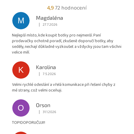
Průměrné
4,9
72 hodnocení
hodnocení
Magdaléna
M
obchodu
|
27.7.2026
Hodnocení obchodu je 5 z 5 hvězdiček.
je
Nejlepší místo, kde koupit botky pro nejmenší. Paní
4,9
prodavačky ochotně poradí, zkušeně doporučí botky, aby
z
seděly, nechají důkladně vyzkoušet a vždycky jsou tam všichni
5
velice milí.
hvězdiček.
Karolina
K
|
7.5.2026
Hodnocení obchodu je 5 z 5 hvězdiček.
Velmi rychlé odeslání a vřelá komunikace při řešení chyby z
mé strany, což velmi oceňuji.
Orson
O
|
31.1.2026
Hodnocení obchodu je 5 z 5 hvězdiček.
TOP!DOPORUČUJI!!