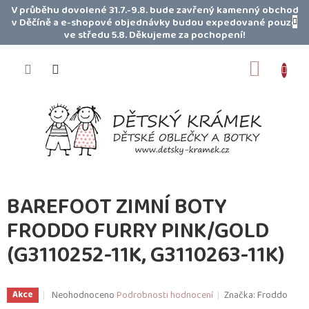
Přejít
V průběhu dovolené 31.7.-9.8. bude zavřený kamenný obchod
na
v Děčíně a e-shopové objednávky budou expedované pouze
obsah
ve středu 5.8. Děkujeme za pochopení!
NÁKUP
KOŠÍK
BAREFOOT ZIMNÍ BOTY
FRODDO FURRY PINK/GOLD
(G3110252-11K, G3110263-11K)
Průměrné
Neohodnoceno
Podrobnosti hodnocení
Značka:
Froddo
Akce
hodnocení