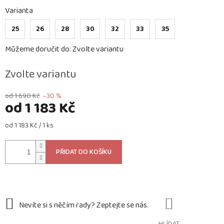
Varianta
25
26
28
30
32
33
35
Můžeme doručit do:
Zvolte variantu
Zvolte variantu
od 1 690 Kč
–30 %
od
1 183 Kč
Měrná
od 1 183 Kč / 1 ks
cena:
PŘIDAT DO KOŠÍKU