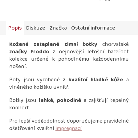
HLÍDAT
Popis
Diskuze
Značka
Ostatní informace
Kožené zateplené zimní botky
chorvatské
značky Froddo
z nejnovější letošní barefoot
kolekce určené k pohodlnému každodennímu
nošení.
Boty jsou vyrobené
z kvalitní hladké kůže
a
vlněného kožíšku uvnitř.
Botky jsou
lehké
,
pohodlné
a zajišťují tepelný
komfort.
Pro lepší voděodolnost doporučujeme pravidelné
ošetřování kvalitní
impregnací
.