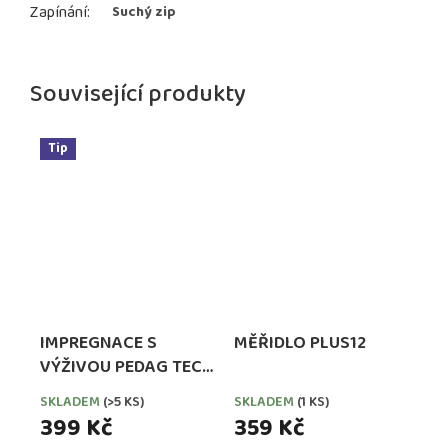
Zapínání
:
Suchý zip
Související produkty
Tip
IMPREGNACE S
MĚŘIDLO PLUS12
VÝŽIVOU PEDAG TECH
WATERPROOFER,
SKLADEM
(>5 KS)
SKLADEM
(1 KS)
EXTRA SILNÁ
399 Kč
359 Kč