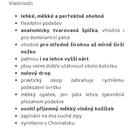
Vlastnosti:
lehké, měkké a perfektně ohebné
flexibilní podešev
anatomicky tvarovaná špička
, vhodná i
pro dominantní palce
vhodné
pro středně širokou až mírně širší
nožku
padnou
i na lehce vyšší nárt
jdou velmi dobře utáhnout okolo kotníku
nulový drop
praktický okop zabraňuje rychlému
poškození svršku
měkký opatek, jen pata lehce zpevněná
přesahem podešve
uvnitř příjemný měkký vlněný kožíšek
zapínání na dva suché zipy
vyrobeno v Chorvatsku