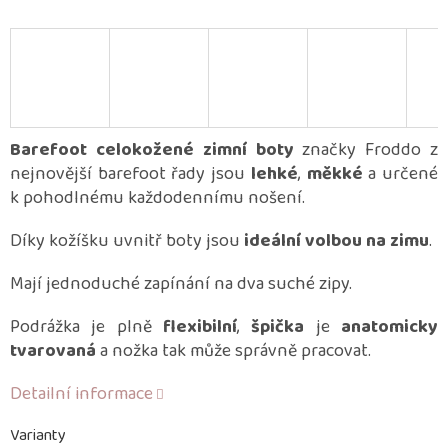
Barefoot celokožené zimní boty
značky Froddo z
nejnovější barefoot řady jsou
lehké
,
měkké
a určené
k pohodlnému každodennímu nošení.
Díky kožíšku uvnitř boty jsou
ideální volbou na zimu
.
Mají jednoduché zapínání na dva suché zipy.
Podrážka je plně
flexibilní
,
špička
je
anatomicky
tvarovaná
a nožka tak může správně pracovat.
Detailní informace
Varianty