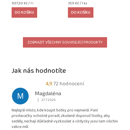
Měrná
Měrná
997,50 Kč / 1 l
359 Kč / 1 ks
cena:
cena:
DO KOŠÍKU
DO KOŠÍKU
ZOBRAZIT VŠECHNY SOUVISEJÍCÍ PRODUKTY
Jak nás hodnotíte
Průměrné
4,9
72 hodnocení
hodnocení
Magdaléna
M
obchodu
|
27.7.2026
Hodnocení obchodu je 5 z 5 hvězdiček.
je
Nejlepší místo, kde koupit botky pro nejmenší. Paní
4,9
prodavačky ochotně poradí, zkušeně doporučí botky, aby
z
seděly, nechají důkladně vyzkoušet a vždycky jsou tam všichni
5
velice milí.