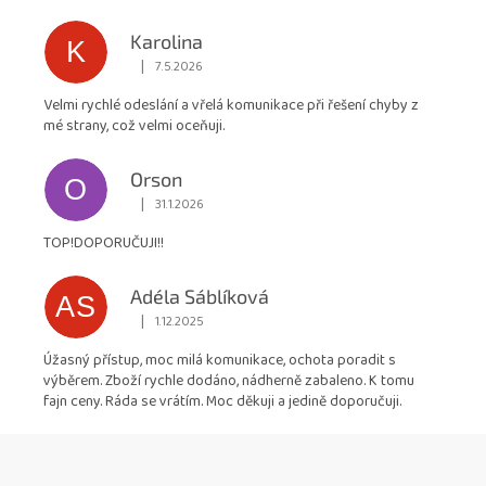
hvězdiček.
Karolina
K
|
7.5.2026
Hodnocení obchodu je 5 z 5 hvězdiček.
Velmi rychlé odeslání a vřelá komunikace při řešení chyby z
mé strany, což velmi oceňuji.
Orson
O
|
31.1.2026
Hodnocení obchodu je 5 z 5 hvězdiček.
TOP!DOPORUČUJI!!
Adéla Sáblíková
AS
|
1.12.2025
Hodnocení obchodu je 5 z 5 hvězdiček.
Úžasný přístup, moc milá komunikace, ochota poradit s
výběrem. Zboží rychle dodáno, nádherně zabaleno. K tomu
fajn ceny. Ráda se vrátím. Moc děkuji a jedině doporučuji.
Z
á