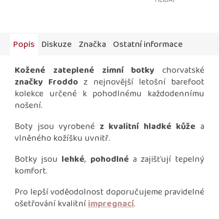
HLÍDAT
Popis
Diskuze
Značka
Ostatní informace
Kožené zateplené zimní botky
chorvatské
značky Froddo
z nejnovější letošní barefoot
kolekce určené k pohodlnému každodennímu
nošení.
Boty jsou vyrobené
z kvalitní hladké kůže
a
vlněného kožíšku uvnitř.
Botky jsou
lehké
,
pohodlné
a zajišťují tepelný
komfort.
Pro lepší voděodolnost doporučujeme pravidelné
ošetřování kvalitní
impregnací
.