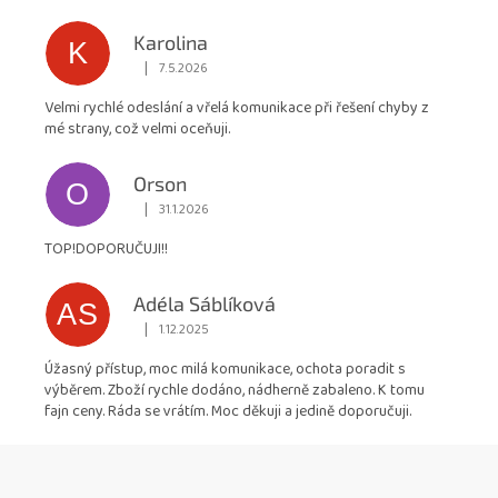
hvězdiček.
Karolina
K
|
7.5.2026
Hodnocení obchodu je 5 z 5 hvězdiček.
Velmi rychlé odeslání a vřelá komunikace při řešení chyby z
mé strany, což velmi oceňuji.
Orson
O
|
31.1.2026
Hodnocení obchodu je 5 z 5 hvězdiček.
TOP!DOPORUČUJI!!
Adéla Sáblíková
AS
|
1.12.2025
Hodnocení obchodu je 5 z 5 hvězdiček.
Úžasný přístup, moc milá komunikace, ochota poradit s
výběrem. Zboží rychle dodáno, nádherně zabaleno. K tomu
fajn ceny. Ráda se vrátím. Moc děkuji a jedině doporučuji.
Z
á