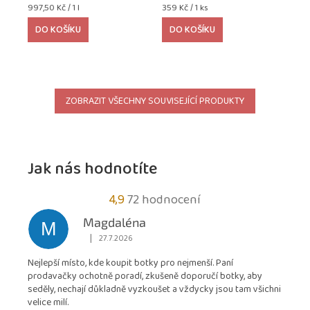
Měrná
Měrná
997,50 Kč / 1 l
359 Kč / 1 ks
cena:
cena:
DO KOŠÍKU
DO KOŠÍKU
ZOBRAZIT VŠECHNY SOUVISEJÍCÍ PRODUKTY
Jak nás hodnotíte
Průměrné
4,9
72 hodnocení
hodnocení
Magdaléna
M
obchodu
|
27.7.2026
Hodnocení obchodu je 5 z 5 hvězdiček.
je
Nejlepší místo, kde koupit botky pro nejmenší. Paní
4,9
prodavačky ochotně poradí, zkušeně doporučí botky, aby
z
seděly, nechají důkladně vyzkoušet a vždycky jsou tam všichni
5
velice milí.