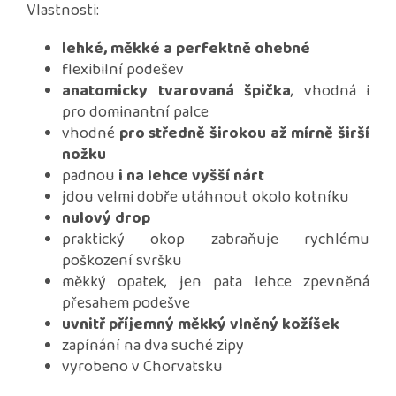
Vlastnosti:
lehké, měkké a perfektně ohebné
flexibilní podešev
anatomicky tvarovaná špička
, vhodná i
pro dominantní palce
vhodné
pro středně širokou až mírně širší
nožku
padnou
i na lehce vyšší nárt
jdou velmi dobře utáhnout okolo kotníku
nulový drop
praktický okop zabraňuje rychlému
poškození svršku
měkký opatek, jen pata lehce zpevněná
přesahem podešve
uvnitř příjemný měkký vlněný kožíšek
zapínání na dva suché zipy
vyrobeno v Chorvatsku