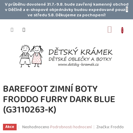
Přejít
V průběhu dovolené 31.7.-9.8. bude zavřený kamenný obchod
na
v Děčíně a e-shopové objednávky budou expedované pouze
obsah
ve středu 5.8. Děkujeme za pochopení!
NÁKUP
KOŠÍK
BAREFOOT ZIMNÍ BOTY
FRODDO FURRY DARK BLUE
(G3110263-K)
Průměrné
Neohodnoceno
Podrobnosti hodnocení
Značka:
Froddo
Akce
hodnocení