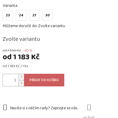
Varianta
23
24
27
30
Můžeme doručit do:
Zvolte variantu
Zvolte variantu
od 1 690 Kč
–30 %
od
1 183 Kč
Měrná
od 1 183 Kč / 1 ks
cena:
PŘIDAT DO KOŠÍKU