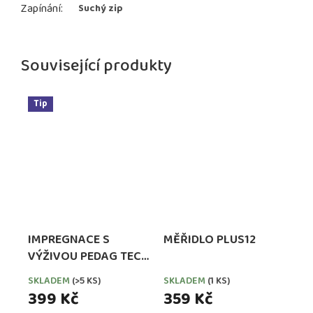
Zapínání
:
Suchý zip
Související produkty
Tip
IMPREGNACE S
MĚŘIDLO PLUS12
VÝŽIVOU PEDAG TECH
WATERPROOFER,
SKLADEM
(>5 KS)
SKLADEM
(1 KS)
EXTRA SILNÁ
399 Kč
359 Kč