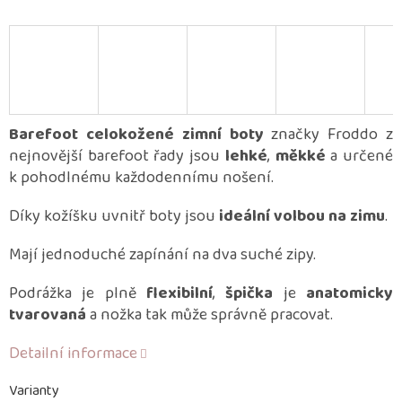
Barefoot celokožené zimní boty
značky Froddo z
nejnovější barefoot řady jsou
lehké
,
měkké
a určené
k pohodlnému každodennímu nošení.
Díky kožíšku uvnitř boty jsou
ideální volbou na zimu
.
Mají jednoduché zapínání na dva suché zipy.
Podrážka je plně
flexibilní
,
špička
je
anatomicky
tvarovaná
a nožka tak může správně pracovat.
Detailní informace
Varianty