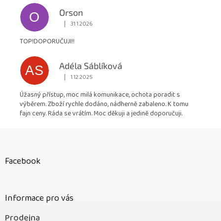
Orson
O
|
31.1.2026
Hodnocení obchodu je 5 z 5 hvězdiček.
TOP!DOPORUČUJI!!
Adéla Sáblíková
AS
|
1.12.2025
Hodnocení obchodu je 5 z 5 hvězdiček.
Úžasný přístup, moc milá komunikace, ochota poradit s
výběrem. Zboží rychle dodáno, nádherně zabaleno. K tomu
fajn ceny. Ráda se vrátím. Moc děkuji a jedině doporučuji.
Z
á
p
Facebook
a
t
í
Informace pro vás
Prodejna