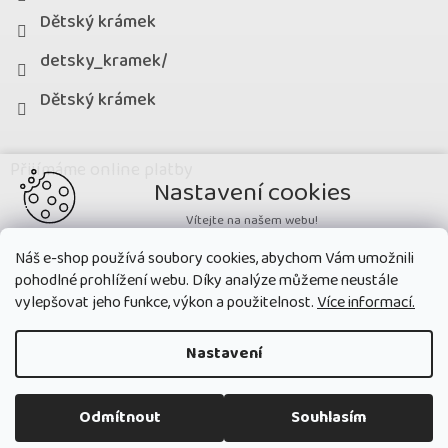
Dětský krámek
detsky_kramek/
Dětský krámek
Přijímáme online platby
Nastavení cookies
Vítejte na našem webu!
Potřebujeme nastavit cookies a související technologie, aby
Náš e-shop používá soubory cookies, abychom Vám umožnili
zobrazovaný obsah odpovídal vašim potřebám a vy na webu nalezli
pohodlné prohlížení webu. Díky analýze můžeme neustále
přesně to, co potřebujete. Soubory cookies používané na našem webu
nikdy neslouží ke zjišťování totožnosti uživatelů stránek
.
vylepšovat jeho funkce, výkon a použitelnost.
Více informací.
Přijmout všechny cookies
Nastavení
Nastavit
Copyright 2026
Dětský krámek
. Všechna práva vyhrazena.
Upravit
Odmítnout
Souhlasím
nastavení cookies