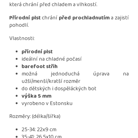
která chrání před chladem a vlhkostí.
Přírodní plst
chrání
před prochladnutím
a zajistí
pohodlí.
Vlastnosti:
přírodní plst
ideální na chladné počasí
barefoot střih
možná jednoduchá úprava na
užší/menší/kratší rozměr
do dětských i dospěláckých bot
výška 5 mm
vyrobeno v Estonsku
Rozměry: (délka/šířka)
25-34: 22x9 cm
35-41: 26,5x10 cm