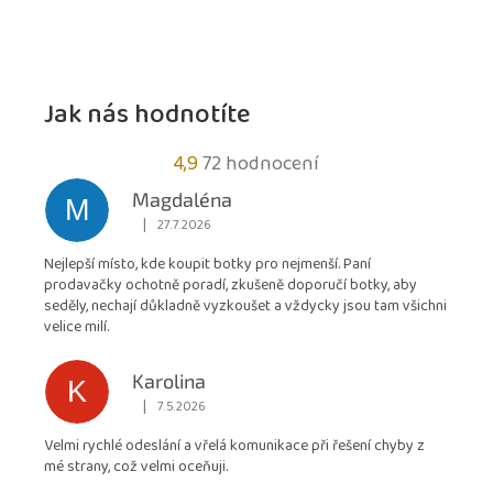
Jak nás hodnotíte
Průměrné
4,9
72 hodnocení
hodnocení
Magdaléna
M
obchodu
|
27.7.2026
Hodnocení obchodu je 5 z 5 hvězdiček.
je
Nejlepší místo, kde koupit botky pro nejmenší. Paní
4,9
prodavačky ochotně poradí, zkušeně doporučí botky, aby
z
seděly, nechají důkladně vyzkoušet a vždycky jsou tam všichni
5
velice milí.
hvězdiček.
Karolina
K
|
7.5.2026
Hodnocení obchodu je 5 z 5 hvězdiček.
Velmi rychlé odeslání a vřelá komunikace při řešení chyby z
mé strany, což velmi oceňuji.