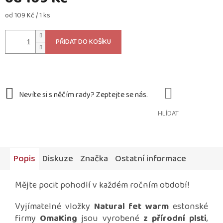
Měrná
od 109 Kč / 1 ks
cena:
PŘIDAT DO KOŠÍKU
HLÍDAT
Popis
Diskuze
Značka
Ostatní informace
Mějte pocit pohodlí v každém ročním období!
Vyjímatelné vložky
Natural fet warm
estonské
firmy
OmaKing
jsou vyrobené
z přírodní plsti
,