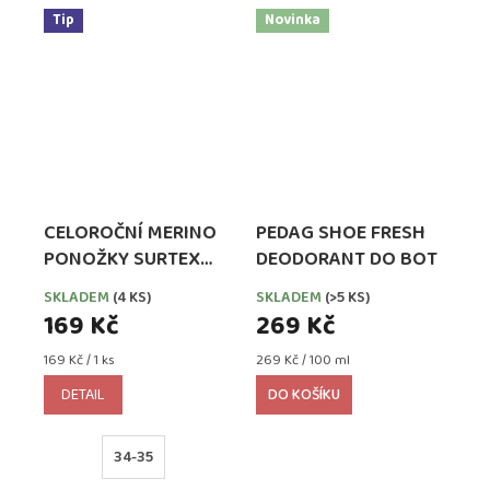
Tip
Novinka
CELOROČNÍ MERINO
PEDAG SHOE FRESH
PONOŽKY SURTEX
DEODORANT DO BOT
PRO DĚTI - BÉŽOVÉ
SKLADEM
(4 KS)
SKLADEM
(>5 KS)
169 Kč
269 Kč
Měrná
Měrná
169 Kč / 1 ks
269 Kč / 100 ml
cena:
cena:
DETAIL
DO KOŠÍKU
34-35