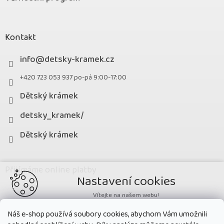
Kontakt
info
@
detsky-kramek.cz
+420 723 053 937 po-pá 9:00-17:00
Dětský krámek
detsky_kramek/
Dětský krámek
Přijímáme online platby
Nastavení cookies
Vítejte na našem webu!
Potřebujeme nastavit cookies a související technologie, aby
Náš e-shop používá soubory cookies, abychom Vám umožnili
zobrazovaný obsah odpovídal vašim potřebám a vy na webu nalezli