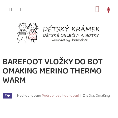
Přejít
na
NÁKUP
obsah
KOŠÍK
BAREFOOT VLOŽKY DO BOT
OMAKING MERINO THERMO
WARM
Průměrné
Neohodnoceno
Podrobnosti hodnocení
Značka:
OmaKing
Tip
hodnocení
produktu
je
0,0