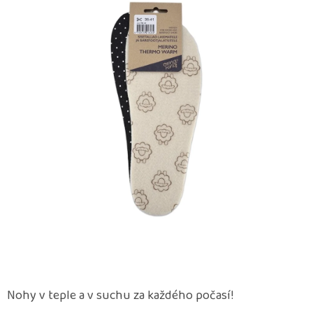
z
5
hvězdiček.
Nohy v teple a v suchu za každého počasí!