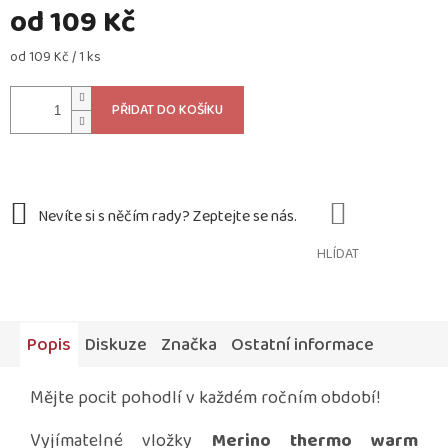
od
109 Kč
Měrná
od 109 Kč / 1 ks
cena:
PŘIDAT DO KOŠÍKU
HLÍDAT
Popis
Diskuze
Značka
Ostatní informace
Mějte pocit pohodlí v každém ročním období!
Vyjímatelné vložky
Merino thermo warm