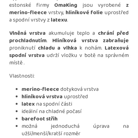
estonské firmy
OmaKing
jsou vyrobené
z
merino-fleece
vrstvy,
hliníkové folie
uprostřed
a spodní vrstvy z
latexu
.
Vlněná vrstva
akumuluje teplo a
chrání před
prochladnutím
.
Hliníková vrstva
zabraňuje
proniknutí
chladu a vlhka
k nohám.
Latexová
spodní vrstva
udrží vložku v botě na správném
místě .
Vlastnosti:
merino-fleece
dotyková vrstva
hliníková vrstva
uprostřed
latex
na spodní části
ideální na chladné počasí
barefoot střih
možná jednoduchá úprava na
užší/menší/kratší rozměr