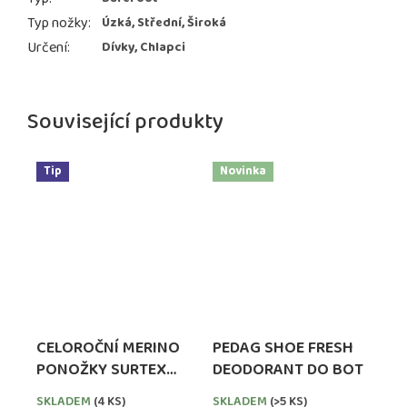
Typ nožky
:
Úzká, Střední, Široká
Určení
:
Dívky, Chlapci
Související produkty
Tip
Novinka
CELOROČNÍ MERINO
PEDAG SHOE FRESH
PONOŽKY SURTEX
DEODORANT DO BOT
PRO DĚTI - BÉŽOVÉ
SKLADEM
(4 KS)
SKLADEM
(>5 KS)