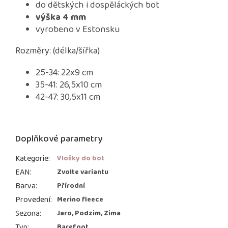
do dětských i dospěláckých bot
výška 4 mm
vyrobeno v Estonsku
Rozměry: (délka/šířka)
25-34: 22x9 cm
35-41: 26,5x10 cm
42-47: 30,5x11 cm
Doplňkové parametry
Kategorie
:
Vložky do bot
EAN
:
Zvolte variantu
Barva
:
Přírodní
Provedení
:
Merino fleece
Sezona
:
Jaro, Podzim, Zima
Typ
:
Barefoot