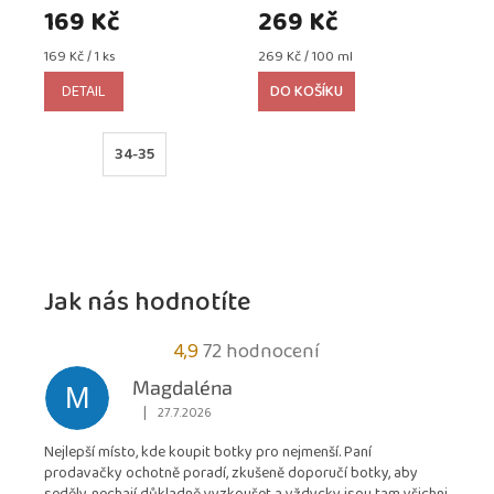
169 Kč
269 Kč
Měrná
Měrná
169 Kč / 1 ks
269 Kč / 100 ml
cena:
cena:
DETAIL
DO KOŠÍKU
34-35
Jak nás hodnotíte
Průměrné
4,9
72 hodnocení
hodnocení
Magdaléna
M
obchodu
|
27.7.2026
Hodnocení obchodu je 5 z 5 hvězdiček.
je
Nejlepší místo, kde koupit botky pro nejmenší. Paní
4,9
prodavačky ochotně poradí, zkušeně doporučí botky, aby
z