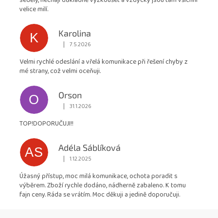
seděly, nechají důkladně vyzkoušet a vždycky jsou tam všichni
5
velice milí.
hvězdiček.
Karolina
K
|
7.5.2026
Hodnocení obchodu je 5 z 5 hvězdiček.
Velmi rychlé odeslání a vřelá komunikace při řešení chyby z
mé strany, což velmi oceňuji.
Orson
O
|
31.1.2026
Hodnocení obchodu je 5 z 5 hvězdiček.
TOP!DOPORUČUJI!!
Adéla Sáblíková
AS
|
1.12.2025
Hodnocení obchodu je 5 z 5 hvězdiček.
Úžasný přístup, moc milá komunikace, ochota poradit s
výběrem. Zboží rychle dodáno, nádherně zabaleno. K tomu
fajn ceny. Ráda se vrátím. Moc děkuji a jedině doporučuji.
Z