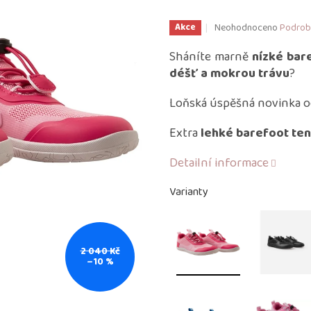
Průměrné
Neohodnoceno
Podrob
Akce
hodnocení
produktu
Sháníte marně
nízké bar
je
déšť a mokrou trávu
?
0,0
z
Loňská úspěšná novinka o
5
hvězdiček.
Extra
lehké barefoot te
Detailní informace
Varianty
2 040 Kč
–10 %