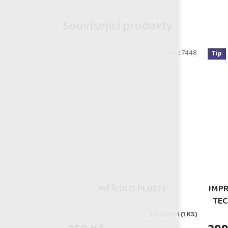
Související produkty
Kód:
7448
Tip
MĚŘIDLO PLUS12
IMP
TEC
SKLADEM
(1 KS)