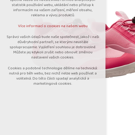
nutná pro provozování webu
statistik používání webu, ukládání nebo přístup k
udržení kontextu stránek (session):
informacím na vašem zařízení, měření obsahu,
případná přihlášení, volby jazyka, apod.
reklama a vývoj produktů.
Volitelná cookies
Více informací o cookies na našem webu
analytická pro anonymizované vyhodnocení
návštěvnosti
Správci vašich údajů bude naše společnost, jakož i naši
marketingová cookies (Google)
důvěryhodní partneři, se kterými neustále
spolupracujeme. Vyjádření souhlasu je dobrovolné.
Více informací o cookies na našem webu
Můžete jej kdykoli zrušit nebo obnovit změnou
nastavení vašich cookies.
Cookies a podobné technologie dělíme na technická:
Přijmout všechny cookies
nutná pro běh webu, bez nichž nelze web používat a
volitelná. Do této části spadají analytická a
marketingová cookies.
Odmítnout vše