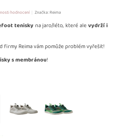
nosti hodnocení
Značka:
Reima
efoot tenisky
na jaro/léto, které ale
vydrží i
d firmy Reima vám pomůže problém vyřešit!
nisky s membránou
!