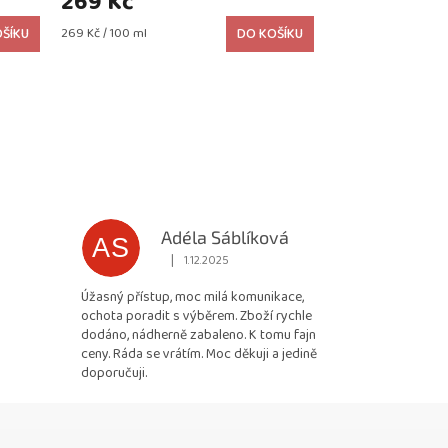
269 Kč
Měrná
ŠÍKU
269 Kč / 100 ml
DO KOŠÍKU
cena:
Adéla Sáblíková
AS
|
1.12.2025
 5 z 5 hvězdiček.
Hodnocení obchodu je 5 z 5 hvězdiček.
Úžasný přístup, moc milá komunikace,
ochota poradit s výběrem. Zboží rychle
dodáno, nádherně zabaleno. K tomu fajn
ceny. Ráda se vrátím. Moc děkuji a jedině
doporučuji.