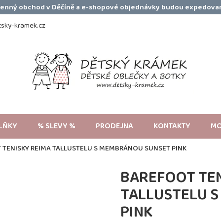
amenný obchod v Děčíně a e-shopové objednávky budou expedovan
sky-kramek.cz
LŇKY
% SLEVY %
PRODEJNA
KONTAKTY
MO
 TENISKY REIMA TALLUSTELU S MEMBRÁNOU SUNSET PINK
BAREFOOT TEN
TALLUSTELU 
PINK