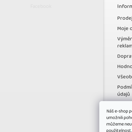
p
Facebook
Inform
a
t
Prode
í
Moje 
Výměn
rekla
Doprav
Hodno
Všeob
Podmí
údajů
Konta
Náš e-shop p
Věrno
umožnili poh
můžeme neust
použitelnost