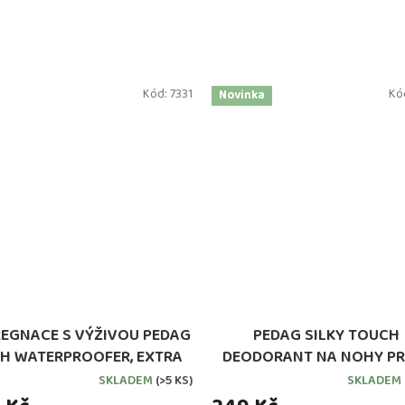
Kód:
7331
Kó
Novinka
REGNACE S VÝŽIVOU PEDAG
PEDAG SILKY TOUCH
H WATERPROOFER, EXTRA
DEODORANT NA NOHY PR
SILNÁ
ODĚRKÁM A PUCHÝŘŮ
SKLADEM
(>5 KS)
SKLADEM