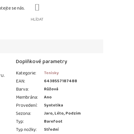
HLÍDAT
Doplňkové parametry
Kategorie
:
Tenisky
vu.
EAN
:
6438557187488
Barva
:
Růžová
Membrána
:
Ano
Provedení
:
Syntetika
Sezona
:
Jaro, Léto, Podzim
Typ
:
Barefoot
Typ nožky
:
Střední