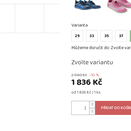
Varianta
29
33
35
37
Můžeme doručit do:
Zvolte var
Zvolte variantu
2 040 Kč
–10 %
1 836 Kč
Měrná
od 1 836 Kč / 1 ks
cena:
PŘIDAT DO KOŠÍ