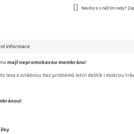
ní informace
ima
mají nepromokavou membránu
!
 do lesa a zvládnou bez problémů letní deštík i mokrou trá
embránou!
ožky