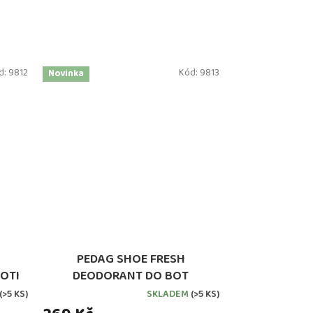
d:
9812
Kód:
9813
Novinka
PEDAG SHOE FRESH
OTI
DEODORANT DO BOT
M
(>5 KS)
SKLADEM
(>5 KS)