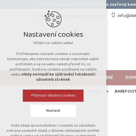
Přejít
V průběhu dovolené 31.7.-9.8. bude zavřený k
na
obsah
+420 723 053 937 po-pá 9:00-17:00
info@det
Nastavení cookies
Vítejte na našem webu!
Potřebujeme nastavit cookies a související
technologie, aby zobrazovaný obsah odpovídal vašim
potřebám a vy na webu nalezli přesně to, co
potřebujete. Soubory cookies používané na našem
webu
nikdy neslouží ke zjišťování totožnosti
DĚTSKÁ OBUV
DĚTSKÉ OBLEČENÍ
DOP
uživatelů stránek
.
Domů
Dětská obuv
Tenisky
BAREFOOT
Přijmout všechny cookies
Nastavit
Vaše údaje zpracováváme v souladu se zásadami
Technická cookies
ochrany osobních údajů z důvodu následujících potřeb:
zpětná vazba od návštěvníků formou analytických