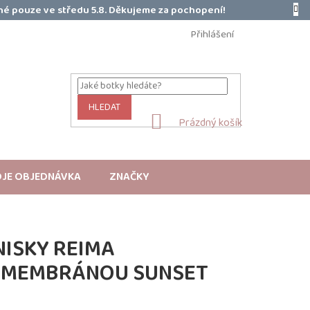
é pouze ve středu 5.8. Děkujeme za pochopení!
Přihlášení
HLEDAT
NÁKUPNÍ
Prázdný košík
KOŠÍK
JE OBJEDNÁVKA
ZNAČKY
ISKY REIMA
S MEMBRÁNOU SUNSET