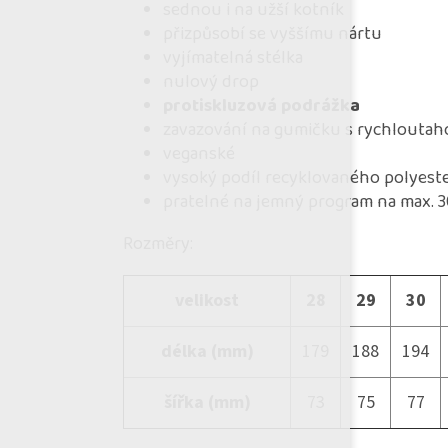
sednou i na užší kotník
přizpůsobí se vyššímu nártu
vyjímatelná stélka
nulový drop
protiskluzová podrážka
zavazování na gumičku s rychlouta
veganské
vysoký podíl recyklovaného polyest
pratelné na jemný program na max. 
Rozměry:
velikost
28
29
30
délka (mm)
179
188
194
šířka (mm)
73
75
77