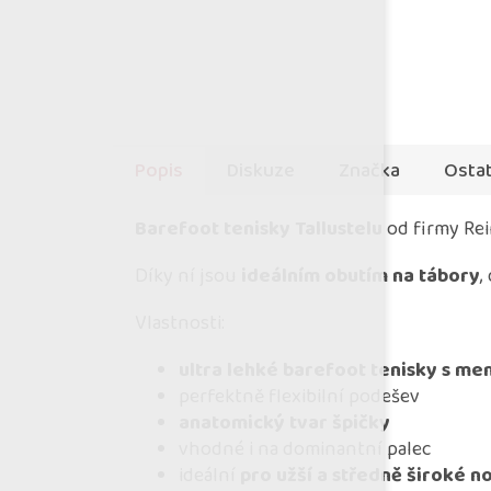
Popis
Diskuze
Značka
Ostat
Barefoot tenisky Tallustelu
od firmy Re
Díky ní jsou
ideálním obutím na tábory
,
Vlastnosti:
ultra lehké barefoot tenisky s m
perfektně flexibilní podešev
anatomický tvar špičky
vhodné i na dominantní palec
ideální
pro užší a středně široké n