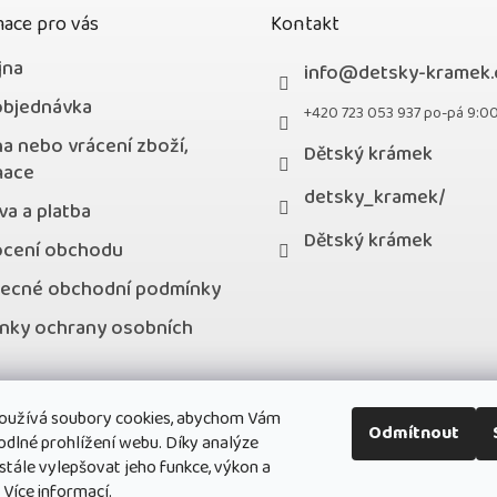
ace pro vás
Kontakt
jna
info
@
detsky-kramek.
objednávka
+420 723 053 937 po-pá 9:0
a nebo vrácení zboží,
Dětský krámek
mace
detsky_kramek/
a a platba
Dětský krámek
cení obchodu
ecné obchodní podmínky
nky ochrany osobních
kty
oužívá soubory cookies, abychom Vám
stní program
Odmítnout
odlné prohlížení webu. Díky analýze
ále vylepšovat jeho funkce, výkon a
.
Více informací.