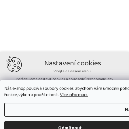
Nastavení cookies
Vítejte na našem webu!
Potřebujeme nastavit cookies a související technologie, aby
zobrazovaný obsah odpovídal vašim potřebám a vy na webu nalezli
Náš e-shop používá soubory cookies, abychom Vám umožnili poho
přesně to, co potřebujete. Soubory cookies používané na našem webu
nikdy neslouží ke zjišťování totožnosti uživatelů stránek
.
funkce, výkon a použitelnost.
Více informací.
Přijmout všechny cookies
N
Nastavit
Odmítnout