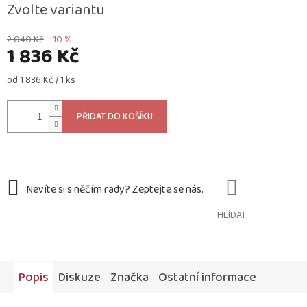
Zvolte variantu
2 040 Kč
–10 %
1 836 Kč
Měrná
od 1 836 Kč / 1 ks
cena:
PŘIDAT DO KOŠÍKU
HLÍDAT
Popis
Diskuze
Značka
Ostatní informace