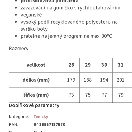
protiskluzová podrážka
zavazování na gumičku s rychloutahováním
veganské
vysoký podíl recyklovaného polyesteru na
svršku boty
pratelné na jemný program na max. 30°C
Rozměry:
velikost
28
29
30
31
délka (mm)
179
188
194
201
šířka (mm)
73
75
77
79
Doplňkové parametry
Kategorie
:
Tenisky
EAN
:
6438557187570