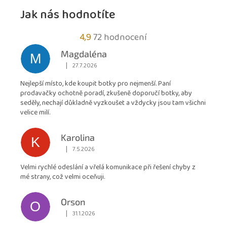
Jak nás hodnotíte
Průměrné
4,9
72 hodnocení
hodnocení
Magdaléna
M
obchodu
|
27.7.2026
Hodnocení obchodu je 5 z 5 hvězdiček.
je
Nejlepší místo, kde koupit botky pro nejmenší. Paní
4,9
prodavačky ochotně poradí, zkušeně doporučí botky, aby
z
seděly, nechají důkladně vyzkoušet a vždycky jsou tam všichni
5
velice milí.
hvězdiček.
Karolina
K
|
7.5.2026
Hodnocení obchodu je 5 z 5 hvězdiček.
Velmi rychlé odeslání a vřelá komunikace při řešení chyby z
mé strany, což velmi oceňuji.
Orson
O
|
31.1.2026
Hodnocení obchodu je 5 z 5 hvězdiček.