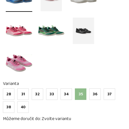
Varianta
28
31
32
33
34
35
36
37
38
40
Můžeme doručit do:
Zvolte variantu