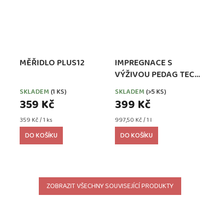
MĚŘIDLO PLUS12
IMPREGNACE S
VÝŽIVOU PEDAG TECH
WATERPROOFER,
SKLADEM
(1 KS)
SKLADEM
(>5 KS)
EXTRA SILNÁ
359 Kč
399 Kč
Měrná
Měrná
359 Kč / 1 ks
997,50 Kč / 1 l
cena:
cena:
DO KOŠÍKU
DO KOŠÍKU
ZOBRAZIT VŠECHNY SOUVISEJÍCÍ PRODUKTY