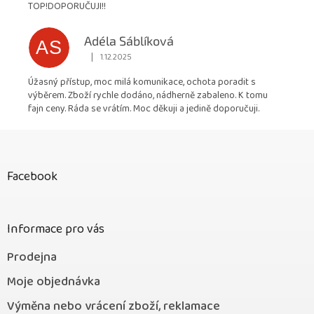
TOP!DOPORUČUJI!!
Adéla Sáblíková
AS
|
1.12.2025
Hodnocení obchodu je 5 z 5 hvězdiček.
Úžasný přístup, moc milá komunikace, ochota poradit s
výběrem. Zboží rychle dodáno, nádherně zabaleno. K tomu
fajn ceny. Ráda se vrátím. Moc děkuji a jedině doporučuji.
Z
á
p
Facebook
a
t
í
Informace pro vás
Prodejna
Moje objednávka
Výměna nebo vrácení zboží, reklamace