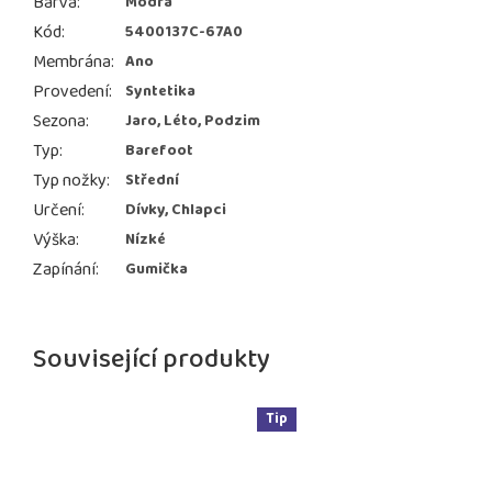
Barva
:
Modrá
Kód
:
5400137C-67A0
Membrána
:
Ano
Provedení
:
Syntetika
Sezona
:
Jaro, Léto, Podzim
Typ
:
Barefoot
Typ nožky
:
Střední
Určení
:
Dívky, Chlapci
Výška
:
Nízké
Zapínání
:
Gumička
Související produkty
Tip