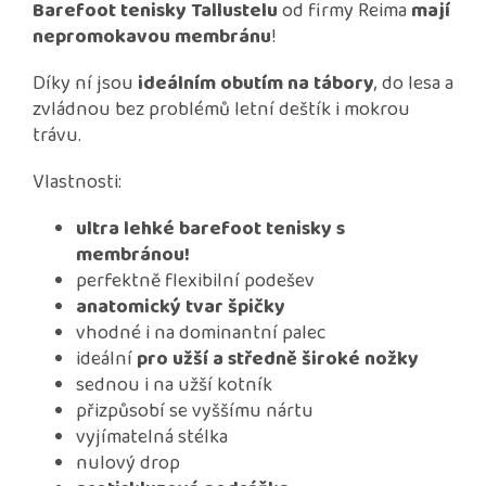
Barefoot tenisky Tallustelu
od firmy Reima
mají
nepromokavou membránu
!
Díky ní jsou
ideálním obutím na tábory
, do lesa a
zvládnou bez problémů letní deštík i mokrou
trávu.
Vlastnosti:
ultra lehké barefoot tenisky s
membránou!
perfektně flexibilní podešev
anatomický tvar špičky
vhodné i na dominantní palec
ideální
pro užší a středně široké nožky
sednou i na užší kotník
přizpůsobí se vyššímu nártu
vyjímatelná stélka
nulový drop