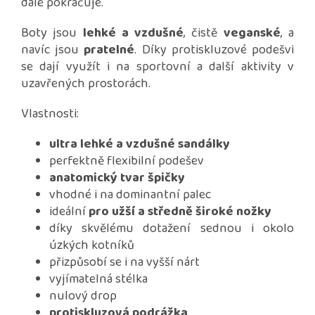
dále pokračuje.
Boty jsou
lehké a vzdušné
, čistě
veganské
, a
navíc jsou
pratelné
. Díky protiskluzové podešvi
se dají využít i na sportovní a další aktivity v
uzavřených prostorách.
Vlastnosti:
ultra lehké a vzdušné sandálky
perfektně flexibilní podešev
anatomický tvar špičky
vhodné i na dominantní palec
ideální
pro užší a středně široké nožky
díky skvělému dotažení sednou i okolo
úzkých kotníků
přizpůsobí se i na vyšší nárt
vyjímatelná stélka
nulový drop
protiskluzová podrážka