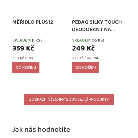
MĚŘIDLO PLUS12
PEDAG SILKY TOUCH
DEODORANT NA
NOHY PROTI
SKLADEM
(1 KS)
SKLADEM
(>5 KS)
ODĚRKÁM A
359 Kč
249 Kč
PUCHÝŘŮM
Měrná
Měrná
359 Kč / 1 ks
332 Kč / 100 ml
cena:
cena:
DO KOŠÍKU
DO KOŠÍKU
ZOBRAZIT VŠECHNY SOUVISEJÍCÍ PRODUKTY
Jak nás hodnotíte