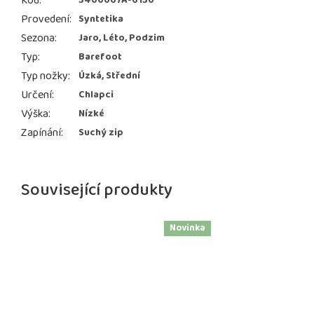
Kód
:
5400067A-6150
Provedení
:
Syntetika
Sezona
:
Jaro, Léto, Podzim
Typ
:
Barefoot
Typ nožky
:
Úzká, Střední
Určení
:
Chlapci
Výška
:
Nízké
Zapínání
:
Suchý zip
Související produkty
Novinka