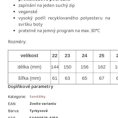
zapínání na jeden suchý zip
veganské
vysoký podíl recyklovaného polyesteru na
svršku boty
pratelné na jemný program na max. 30°C
Rozměry:
velikost
22
23
24
25
délka (mm)
144
150
156
162
1
šířka (mm)
61
63
65
67
Doplňkové parametry
Kategorie
:
Sandálky
EAN
:
Zvolte variantu
Barva
:
Tyrkysová