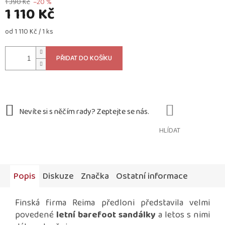
1 390 Kč
–20 %
1 110 Kč
Měrná
od 1 110 Kč / 1 ks
cena:
PŘIDAT DO KOŠÍKU
HLÍDAT
Popis
Diskuze
Značka
Ostatní informace
Finská firma Reima předloni představila velmi
povedené
letní barefoot sandálky
a letos s nimi