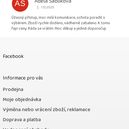
Adéla Sáblíková
AS
|
1.12.2025
Hodnocení obchodu je 5 z 5 hvězdiček.
Úžasný přístup, moc milá komunikace, ochota poradit s
výběrem. Zboží rychle dodáno, nádherně zabaleno. K tomu
fajn ceny. Ráda se vrátím. Moc děkuji a jedině doporučuji.
Z
á
p
Facebook
a
t
í
Informace pro vás
Prodejna
Moje objednávka
Výměna nebo vrácení zboží, reklamace
Doprava a platba