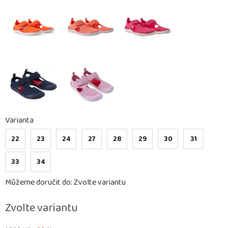
Varianta
22
23
24
27
28
29
30
31
33
34
Můžeme doručit do:
Zvolte variantu
Zvolte variantu