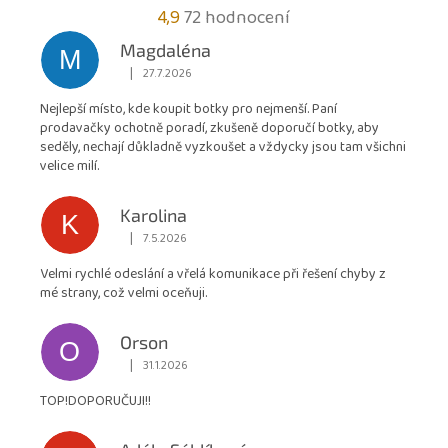
Průměrné
4,9
72 hodnocení
hodnocení
Magdaléna
M
obchodu
|
27.7.2026
Hodnocení obchodu je 5 z 5 hvězdiček.
je
Nejlepší místo, kde koupit botky pro nejmenší. Paní
4,9
prodavačky ochotně poradí, zkušeně doporučí botky, aby
z
seděly, nechají důkladně vyzkoušet a vždycky jsou tam všichni
5
velice milí.
hvězdiček.
Karolina
K
|
7.5.2026
Hodnocení obchodu je 5 z 5 hvězdiček.
Velmi rychlé odeslání a vřelá komunikace při řešení chyby z
mé strany, což velmi oceňuji.
Orson
O
|
31.1.2026
Hodnocení obchodu je 5 z 5 hvězdiček.
TOP!DOPORUČUJI!!