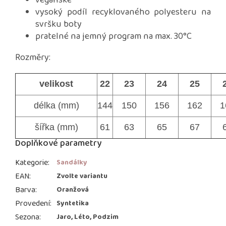
veganské
vysoký podíl recyklovaného polyesteru na
svršku boty
pratelné na jemný program na max. 30°C
Rozměry:
velikost
22
23
24
25
délka (mm)
144
150
156
162
1
šířka (mm)
61
63
65
67
Doplňkové parametry
Kategorie
:
Sandálky
EAN
:
Zvolte variantu
Barva
:
Oranžová
Provedení
:
Syntetika
Sezona
:
Jaro, Léto, Podzim