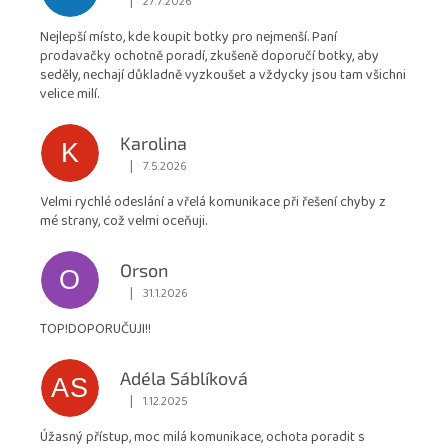
|
27.7.2026
Hodnocení obchodu je 5 z 5 hvězdiček.
je
Nejlepší místo, kde koupit botky pro nejmenší. Paní
4,9
prodavačky ochotně poradí, zkušeně doporučí botky, aby
z
seděly, nechají důkladně vyzkoušet a vždycky jsou tam všichni
5
velice milí.
hvězdiček.
Karolina
K
|
7.5.2026
Hodnocení obchodu je 5 z 5 hvězdiček.
Velmi rychlé odeslání a vřelá komunikace při řešení chyby z
mé strany, což velmi oceňuji.
Orson
O
|
31.1.2026
Hodnocení obchodu je 5 z 5 hvězdiček.
TOP!DOPORUČUJI!!
Adéla Sáblíková
AS
|
1.12.2025
Hodnocení obchodu je 5 z 5 hvězdiček.
Úžasný přístup, moc milá komunikace, ochota poradit s