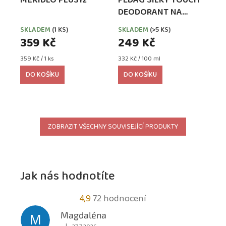
MĚŘIDLO PLUS12
PEDAG SILKY TOUCH
DEODORANT NA
NOHY PROTI
SKLADEM
(1 KS)
SKLADEM
(>5 KS)
ODĚRKÁM A
359 Kč
249 Kč
PUCHÝŘŮM
Měrná
Měrná
359 Kč / 1 ks
332 Kč / 100 ml
cena:
cena:
DO KOŠÍKU
DO KOŠÍKU
ZOBRAZIT VŠECHNY SOUVISEJÍCÍ PRODUKTY
Jak nás hodnotíte
Průměrné
4,9
72 hodnocení
hodnocení
Magdaléna
M
obchodu