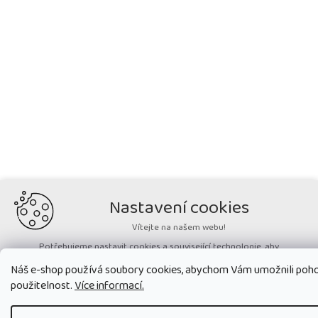
Nastavení cookies
Vítejte na našem webu!
Potřebujeme nastavit cookies a související technologie, aby
zobrazovaný obsah odpovídal vašim potřebám a vy na webu nalezli
Náš e-shop používá soubory cookies, abychom Vám umožnili pohod
přesně to, co potřebujete. Soubory cookies používané na našem webu
nikdy neslouží ke zjišťování totožnosti uživatelů stránek
.
použitelnost.
Více informací.
Přijmout všechny cookies