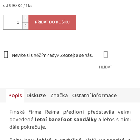
Měrná
od 990 Kč / 1 ks
cena:
PŘIDAT DO KOŠÍKU
HLÍDAT
Popis
Diskuze
Značka
Ostatní informace
Finská firma Reima předloni představila velmi
povedené
letní barefoot sandálky
a letos s nimi
dále pokračuje.