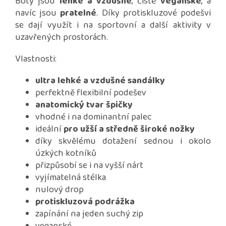
Boty jsou
lehké a vzdušné
, čistě
veganské
, a
navíc jsou
pratelné
. Díky protiskluzové podešvi
se dají využít i na sportovní a další aktivity v
uzavřených prostorách.
Vlastnosti:
ultra lehké a vzdušné sandálky
perfektně flexibilní podešev
anatomický tvar špičky
vhodné i na dominantní palec
ideální
pro užší a středně široké nožky
díky skvělému dotažení sednou i okolo
úzkých kotníků
přizpůsobí se i na vyšší nárt
vyjímatelná stélka
nulový drop
protiskluzová podrážka
zapínání na jeden suchý zip