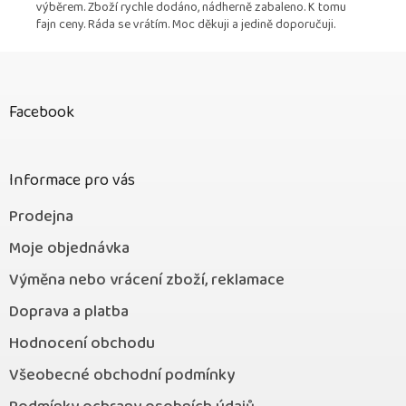
výběrem. Zboží rychle dodáno, nádherně zabaleno. K tomu
fajn ceny. Ráda se vrátím. Moc děkuji a jedině doporučuji.
Z
á
p
Facebook
a
t
í
Informace pro vás
Prodejna
Moje objednávka
Výměna nebo vrácení zboží, reklamace
Doprava a platba
Hodnocení obchodu
Všeobecné obchodní podmínky