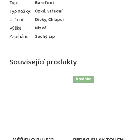
Typ
:
Barefoot
Typ nožky
:
Úzká, Střední
Určení
:
Dívky, Chlapci
Výška
:
Nízké
Zapínání
:
Suchý zip
Související produkty
Novinka